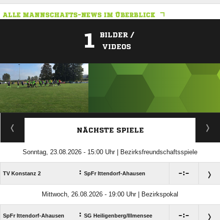
ALLE MANNSCHAFTS-NEWS IM ÜBERBLICK
1
BILDER /
VIDEOS
ANZEIGE
NÄCHSTE SPIELE
Sonntag, 23.08.2026 - 15:00 Uhr | Bezirksfreundschaftsspiele
:

:

TV Konstanz 2
SpFr Ittendorf-Ahausen
Mittwoch, 26.08.2026 - 19:00 Uhr | Bezirkspokal
:

:

SpFr Ittendorf-Ahausen
SG Heiligenberg/​Illmensee