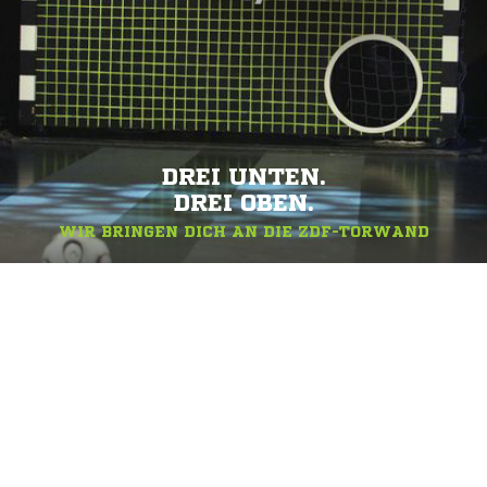
DREI UNTEN.
DREI OBEN.
WIR BRINGEN DICH AN DIE ZDF-TORWAND