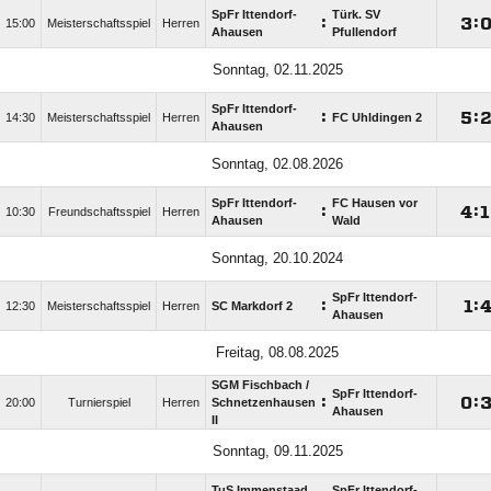
SpFr Ittendorf-
Türk. SV
:

:
15:00
Meisterschaftsspiel
Herren
Ahausen
Pfullendorf
Sonntag, 02.11.2025
SpFr Ittendorf-
:

:
14:30
Meisterschaftsspiel
Herren
FC Uhldingen 2
Ahausen
Sonntag, 02.08.2026
SpFr Ittendorf-
FC Hausen vor
:

:

10:30
Freundschaftsspiel
Herren
Ahausen
Wald
Sonntag, 20.10.2024
SpFr Ittendorf-
:

:
12:30
Meisterschaftsspiel
Herren
SC Markdorf 2
Ahausen
Freitag, 08.08.2025
SGM Fischbach /​
SpFr Ittendorf-
:

:
20:00
Turnierspiel
Herren
Schnetzenhausen
Ahausen
II
Sonntag, 09.11.2025
TuS Immenstaad
SpFr Ittendorf-