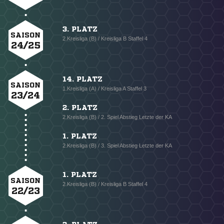
3. PLATZ
SAISON
2.Kreisliga (B) / Kreisliga B Staffel 4
24/25
14. PLATZ
SAISON
1.Kreisliga (A) / Kreisliga A Staffel 3
23/24
2. PLATZ
2.Kreisliga (B) / 2. Spiel Abstieg Letzte der KA
1. PLATZ
2.Kreisliga (B) / 3. Spiel Abstieg Letzte der KA
1. PLATZ
SAISON
2.Kreisliga (B) / Kreisliga B Staffel 4
22/23