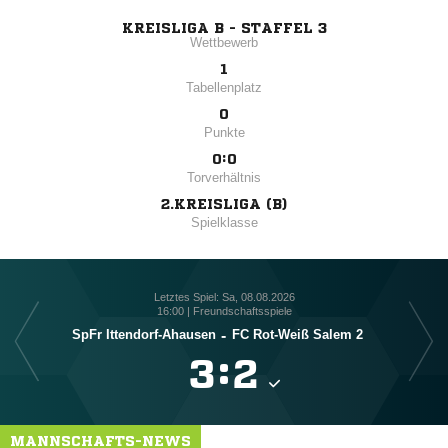
KREISLIGA B - STAFFEL 3
Wettbewerb
1
Tabellenplatz
0
Punkte
0:0
Torverhältnis
2.KREISLIGA (B)
Spielklasse
Letztes Spiel: Sa, 08.08.2026
16:00 | Freundschaftsspiele
SpFr Ittendorf-Ahausen
-
FC Rot-Weiß Salem 2

:

MANNSCHAFTS-NEWS