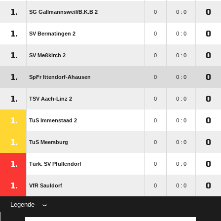
1.
0
SG Gallmannsweil/​B.K.B 2
0
0 : 0
1.
0
SV Bermatingen 2
0
0 : 0
1.
0
SV Meßkirch 2
0
0 : 0
1.
0
SpFr Ittendorf-Ahausen
0
0 : 0
1.
0
TSV Aach-Linz 2
0
0 : 0
1.
0
TuS Immenstaad 2
0
0 : 0
1.
0
TuS Meersburg
0
0 : 0
1.
0
Türk. SV Pfullendorf
0
0 : 0
1.
0
VfR Sauldorf
0
0 : 0
Legende