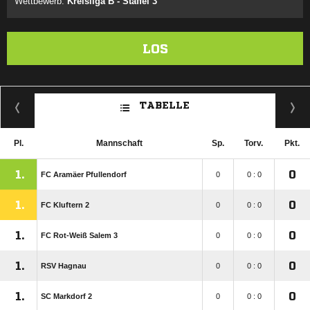
Wettbewerb:
Kreisliga B - Staffel 3
LOS
TABELLE
Pl.
Mannschaft
Sp.
Torv.
Pkt.
1.
0
FC Aramäer Pfullendorf
0
0 : 0
1.
0
FC Kluftern 2
0
0 : 0
1.
0
FC Rot-Weiß Salem 3
0
0 : 0
1.
0
RSV Hagnau
0
0 : 0
1.
0
SC Markdorf 2
0
0 : 0