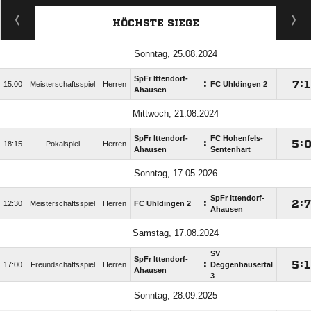
HÖCHSTE SIEGE
Sonntag, 25.08.2024
SpFr Ittendorf-
:

:

15:00
Meisterschaftsspiel
Herren
FC Uhldingen 2
Ahausen
Mittwoch, 21.08.2024
SpFr Ittendorf-
FC Hohenfels-
:

:
18:15
Pokalspiel
Herren
Ahausen
Sentenhart
Sonntag, 17.05.2026
SpFr Ittendorf-
:

:
12:30
Meisterschaftsspiel
Herren
FC Uhldingen 2
Ahausen
Samstag, 17.08.2024
SV
SpFr Ittendorf-
:

:

17:00
Freundschaftsspiel
Herren
Deggenhausertal
Ahausen
3
Sonntag, 28.09.2025