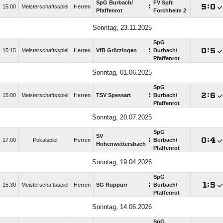
SpG Burbach/​
FV Spfr.
:

:

15:00
Meisterschaftsspiel
Herren
Pfaffenrot
Forchheim 2
Sonntag, 23.11.2025
SpG
:

:

15:15
Meisterschaftsspiel
Herren
VfB Grötzingen
Burbach/​
Pfaffenrot
Sonntag, 01.06.2025
SpG
:

:

15:00
Meisterschaftsspiel
Herren
TSV Spessart
Burbach/​
Pfaffenrot
Sonntag, 20.07.2025
SpG
SV
:

:

17:00
Pokalspiel
Herren
Burbach/​
Hohenwettersbach
Pfaffenrot
Sonntag, 19.04.2026
SpG
:

:

15:30
Meisterschaftsspiel
Herren
SG Rüppurr
Burbach/​
Pfaffenrot
Sonntag, 14.06.2026
SpG