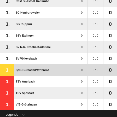
1.
0
Post Südstadt Karlsruhe
0
0 : 0
1.
0
SC Neuburgweier
0
0 : 0
1.
0
SG Rüppurr
0
0 : 0
1.
0
SSV Ettlingen
0
0 : 0
1.
0
SV N.K. Croatia Karlsruhe
0
0 : 0
1.
0
SV Völkersbach
0
0 : 0
1.
0
SpG Burbach/​Pfaffenrot
0
0 : 0
1.
0
TSV Auerbach
0
0 : 0
1.
0
TSV Spessart
0
0 : 0
1.
0
VfB Grötzingen
0
0 : 0
Legende