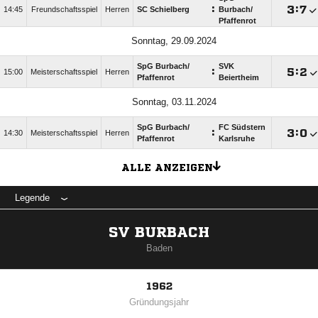
:

:

14:45
Freundschaftsspiel
Herren
SC Schielberg
Burbach/​
Pfaffenrot
Sonntag, 29.09.2024
SpG Burbach/​
SVK
:

:

15:00
Meisterschaftsspiel
Herren
Pfaffenrot
Beiertheim
Sonntag, 03.11.2024
SpG Burbach/​
FC Südstern
:

:

14:30
Meisterschaftsspiel
Herren
Pfaffenrot
Karlsruhe
ALLE ANZEIGEN
Legende
SV BURBACH
Baden
1962
Gründungsjahr