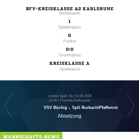
BFV-KREISKLASSE A2 KARLSRUHE
Wettbewerb
1
Tabellenplatz
0
Punkte
0:0
Torverhältnis
KREISKLASSE A
Spielklasse
Letztes Spiel: So, 02.08.2026
14:00 | Freundschaftsspiele
SpG 
VSV Büchig
-
SpG Burbach/​Pfaffenrot
Absetzung
MANNSCHAFTS-NEWS