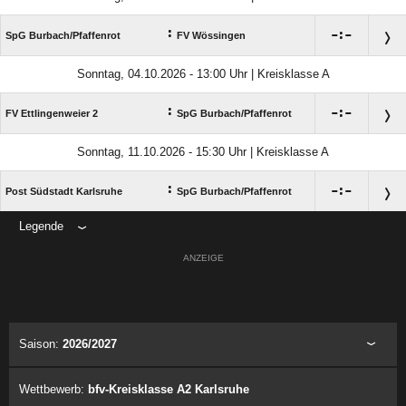
:

:

SpG Burbach/​Pfaffenrot
FV Wössingen
Sonntag, 04.10.2026 - 13:00 Uhr | Kreisklasse A
:

:

FV Ettlingenweier 2
SpG Burbach/​Pfaffenrot
Sonntag, 11.10.2026 - 15:30 Uhr | Kreisklasse A
:

:

Post Südstadt Karlsruhe
SpG Burbach/​Pfaffenrot
Legende
ANZEIGE
Saison:
2026/2027
Wettbewerb:
bfv-Kreisklasse A2 Karlsruhe