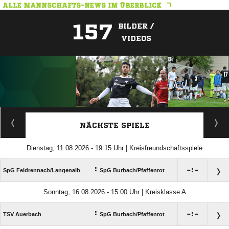
ALLE MANNSCHAFTS-NEWS IM ÜBERBLICK
157
BILDER /
VIDEOS
ANZEIGE
NÄCHSTE SPIELE
Dienstag, 11.08.2026 - 19:15 Uhr | Kreisfreundschaftsspiele
:

:

SpG Feldrennach/​Langenalb
SpG Burbach/​Pfaffenrot
Sonntag, 16.08.2026 - 15:00 Uhr | Kreisklasse A
:

:

TSV Auerbach
SpG Burbach/​Pfaffenrot