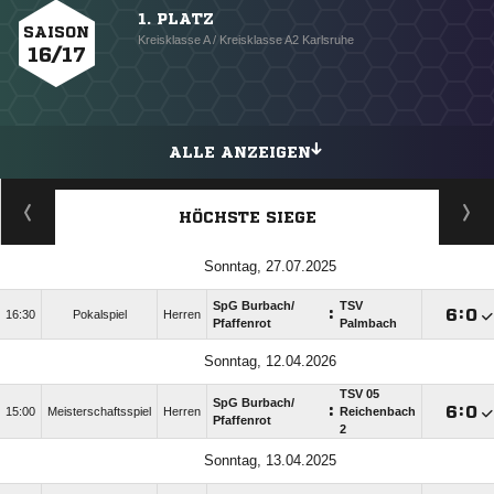
1. PLATZ
SAISON
Kreisklasse A / Kreisklasse A2 Karlsruhe
16/17
ALLE ANZEIGEN
HÖCHSTE SIEGE
Sonntag, 27.07.2025
SpG Burbach/​
TSV
:

:

16:30
Pokalspiel
Herren
Pfaffenrot
Palmbach
Sonntag, 12.04.2026
TSV 05
SpG Burbach/​
:

:

15:00
Meisterschaftsspiel
Herren
Reichenbach
Pfaffenrot
2
Sonntag, 13.04.2025