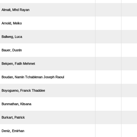
  
 
 
 
  
    
  
 
 
 