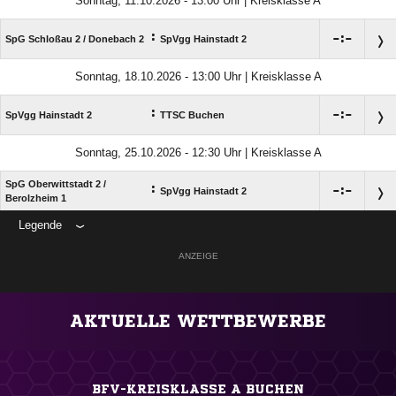
Sonntag, 11.10.2026 - 13:00 Uhr | Kreisklasse A
:

:

SpG Schloßau 2 /​ Donebach 2
SpVgg Hainstadt 2
Sonntag, 18.10.2026 - 13:00 Uhr | Kreisklasse A
:

:

SpVgg Hainstadt 2
TTSC Buchen
Sonntag, 25.10.2026 - 12:30 Uhr | Kreisklasse A
SpG Oberwittstadt 2 /​
:

:

SpVgg Hainstadt 2
Berolzheim 1
Legende
ANZEIGE
AKTUELLE WETTBEWERBE
BFV-KREISKLASSE A BUCHEN