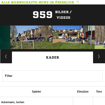
ALLE MANNSCHAFTS-NEWS IM ÜBERBLICK
959
BILDER /
VIDEOS
ANZEIGE
KADER
Filter
Spieler
Einsätze
Tore
 