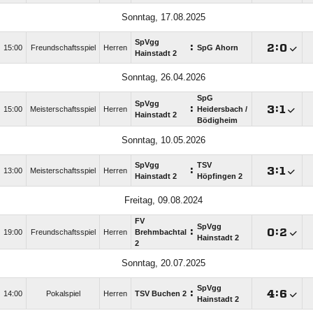
Sonntag, 17.08.2025
SpVgg
:

:

15:00
Freundschaftsspiel
Herren
SpG Ahorn
Hainstadt 2
Sonntag, 26.04.2026
SpG
SpVgg
:

:

15:00
Meisterschaftsspiel
Herren
Heidersbach /​
Hainstadt 2
Bödigheim
Sonntag, 10.05.2026
SpVgg
TSV
:

:

13:00
Meisterschaftsspiel
Herren
Hainstadt 2
Höpfingen 2
Freitag, 09.08.2024
FV
SpVgg
:

:

19:00
Freundschaftsspiel
Herren
Brehmbachtal
Hainstadt 2
2
Sonntag, 20.07.2025
SpVgg
:

:

14:00
Pokalspiel
Herren
TSV Buchen 2
Hainstadt 2