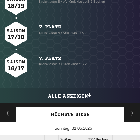
Kreisklasse B / bfv-Kreisklasse B 1 Buchen
18/19
7. PLATZ
SAISON
Kreisklasse B / Kreisklasse B 2
17/18
7. PLATZ
SAISON
Kreisklasse B / Kreisklasse B 2
16/17
ALLE ANZEIGEN
HÖCHSTE SIEGE
Sonntag, 31.05.2026
SpVgg
TSV Buchen