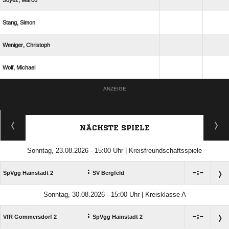
 
 
 
 
ANZEIGE
NÄCHSTE SPIELE
Sonntag, 23.08.2026 - 15:00 Uhr | Kreisfreundschaftsspiele
:

:

SpVgg Hainstadt 2
SV Bergfeld
Sonntag, 30.08.2026 - 15:00 Uhr | Kreisklasse A
:

:

VfR Gommersdorf 2
SpVgg Hainstadt 2