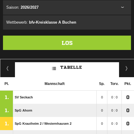
Saison:
2026/2027
Wettbewerb:
bfv-Kreisklasse A Buchen
LOS
TABELLE
Pl.
Mannschaft
Sp.
Torv.
Pkt.
1.
0
SV Seckach
0
0 : 0
1.
0
SpG Ahorn
0
0 : 0
1.
0
SpG Krautheim 2 /​ Westernhausen 2
0
0 : 0