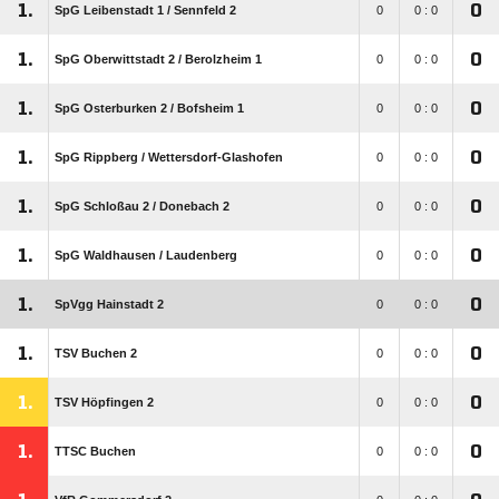
1.
0
SpG Leibenstadt 1 /​ Sennfeld 2
0
0 : 0
1.
0
SpG Oberwittstadt 2 /​ Berolzheim 1
0
0 : 0
1.
0
SpG Osterburken 2 /​ Bofsheim 1
0
0 : 0
1.
0
SpG Rippberg /​ Wettersdorf-Glashofen
0
0 : 0
1.
0
SpG Schloßau 2 /​ Donebach 2
0
0 : 0
1.
0
SpG Waldhausen /​ Laudenberg
0
0 : 0
1.
0
SpVgg Hainstadt 2
0
0 : 0
1.
0
TSV Buchen 2
0
0 : 0
1.
0
TSV Höpfingen 2
0
0 : 0
1.
0
TTSC Buchen
0
0 : 0