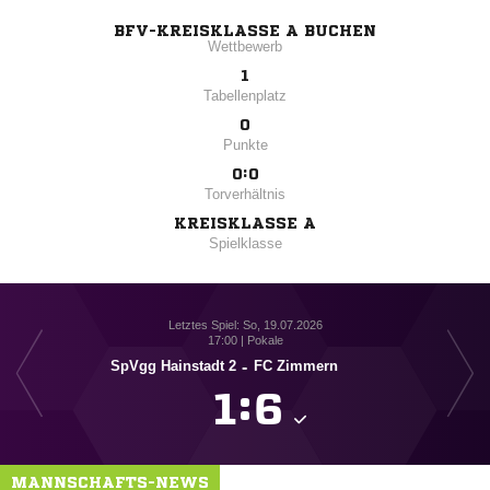
BFV-KREISKLASSE A BUCHEN
Wettbewerb
1
Tabellenplatz
0
Punkte
0:0
Torverhältnis
KREISKLASSE A
Spielklasse
Letztes Spiel: So, 19.07.2026
17:00 | Pokale
SpVgg Hainstadt 2
-
FC Zimmern

:

MANNSCHAFTS-NEWS