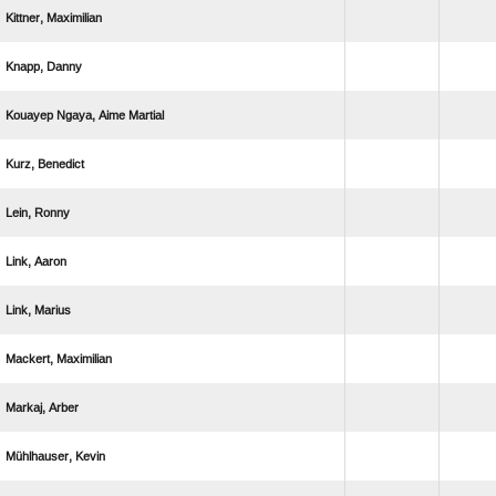
 
 
   
 
 
 
 
 
 
 