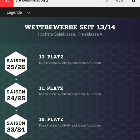
1.
0
VfR Gommersdorf 2
0
0 : 0
Legende
WETTBEWERBE SEIT 13/14
Höchste Spielklasse: Kreisklasse A
13. PLATZ
SAISON
Kreisklasse A / bfv-Kreisklasse A Buchen
25/26
11. PLATZ
SAISON
Kreisklasse A / bfv-Kreisklasse A Buchen
24/25
12. PLATZ
SAISON
Kreisklasse A / bfv-Kreisklasse A Buchen
23/24