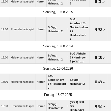
:

:

13:00
Meisterschaftsspiel
Herren
Hainstadt 2
2
Sonntag, 10.08.2025
SpG
Auerbach 2 /​
SpVgg
Neckarburken
:

:

14:00
Freundschaftsspiel
Herren
Hainstadt 2
2 /​
Heidersbach
2
Sonntag, 18.08.2024
SpG Altheim
SpVgg
:

:

15:00
Meisterschaftsspiel
Herren
2 /​ Hettingen
Hainstadt 2
2 (o.W.) zg.
Sonntag, 19.04.2026
SpG
Sindolsheim
SpVgg
:

:

13:00
Meisterschaftsspiel
Herren
1 /​ Rosenberg
Hainstadt 2
2
Freitag, 18.07.2025
(SG 1) DJK
SpVgg
:

:

19:30
Freundschaftsspiel
Herren
SG
Hainstadt 2
Breitendiel