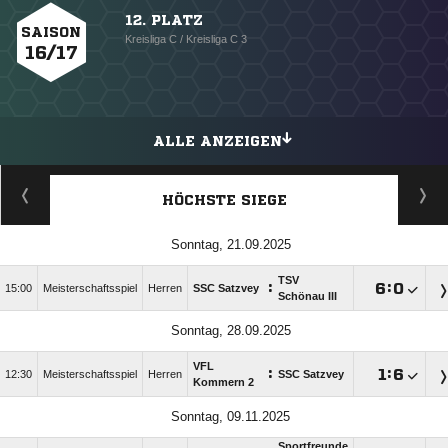
12. PLATZ
SAISON
Kreisliga C / Kreisliga C 3
16/17
ALLE ANZEIGEN
HÖCHSTE SIEGE
Sonntag, 21.09.2025
TSV
:

:

15:00
Meisterschaftsspiel
Herren
SSC Satzvey
Schönau III
Sonntag, 28.09.2025
VFL
:

:

12:30
Meisterschaftsspiel
Herren
SSC Satzvey
Kommern 2
Sonntag, 09.11.2025
Sportfreunde