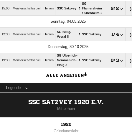
SG
:

:

15:00
Meisterschaftsspiel
Herren
SSC Satzvey
Flamersheim
/​ Kirchheim 2
Sonntag, 04.05.2025
SG Billig/​
:

:

12:30
Meisterschaftsspiel
Herren
SSC Satzvey
Veytal II
Donnerstag, 30.10.2025
SG Ülpenich-
:

:

19:30
Meisterschaftsspiel
Herren
Nemmenich-
SSC Satzvey
Elsig 2
ALLE ANZEIGEN
Legende
SSC SATZVEY 1920 E.V.
Mittelrhein
1920
Gründungsjahr