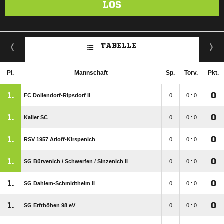
LOS
TABELLE
Pl.
Mannschaft
Sp.
Torv.
Pkt.
1.
0
FC Dollendorf-Ripsdorf II
0
0 : 0
1.
0
Kaller SC
0
0 : 0
1.
0
RSV 1957 Arloff-Kirspenich
0
0 : 0
1.
0
SG Bürvenich /​ Schwerfen /​ Sinzenich II
0
0 : 0
1.
0
SG Dahlem-Schmidtheim II
0
0 : 0
1.
0
SG Erfthöhen 98 eV
0
0 : 0