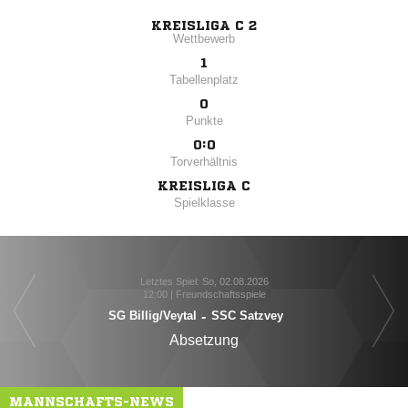
KREISLIGA C 2
Wettbewerb
1
Tabellenplatz
0
Punkte
0:0
Torverhältnis
KREISLIGA C
Spielklasse
Letztes Spiel: So, 02.08.2026
12:00 | Freundschaftsspiele
SG Billig/​Veytal
-
SSC Satzvey
Absetzung
MANNSCHAFTS-NEWS