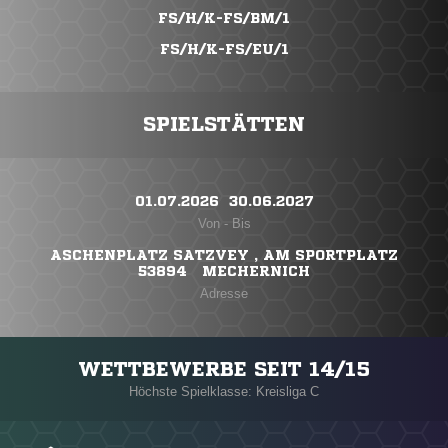
FS/H/K-FS/BM/1
FS/H/K-FS/EU/1
SPIELSTÄTTEN
01.07.2026 ​ 30.06.2027
Von - Bis
ASCHENPLATZ SATZVEY , AM SPORTPLATZ
53894 MECHERNICH
Adresse
WETTBEWERBE SEIT 14/15
Höchste Spielklasse: Kreisliga C