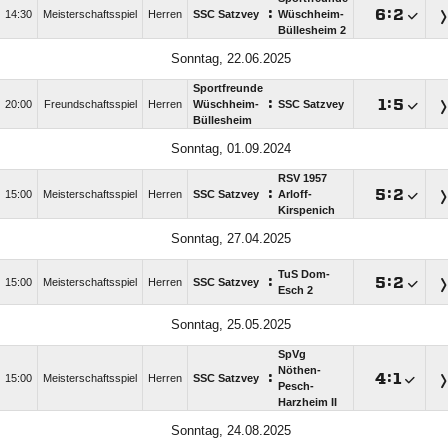
:

:

14:30
Meisterschaftsspiel
Herren
SSC Satzvey
Wüschheim-
Büllesheim 2
Sonntag, 22.06.2025
Sportfreunde
:

:

20:00
Freundschaftsspiel
Herren
Wüschheim-
SSC Satzvey
Büllesheim
Sonntag, 01.09.2024
RSV 1957
:

:

15:00
Meisterschaftsspiel
Herren
SSC Satzvey
Arloff-
Kirspenich
Sonntag, 27.04.2025
TuS Dom-
:

:

15:00
Meisterschaftsspiel
Herren
SSC Satzvey
Esch 2
Sonntag, 25.05.2025
SpVg
Nöthen-
:

:

15:00
Meisterschaftsspiel
Herren
SSC Satzvey
Pesch-
Harzheim II
Sonntag, 24.08.2025