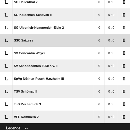
1.
0
SG Hellenthal 2
0
0 : 0
1.
0
SG Keldenich-Scheven II
0
0 : 0
1.
0
SG Ülpenich-Nemmenich-Elsig 2
0
0 : 0
1.
0
SSC Satzvey
0
0 : 0
1.
0
SV Concordia Weyer
0
0 : 0
1.
0
SV Schöneseiffen 1950 e.V. II
0
0 : 0
1.
0
SpVg Nöthen-Pesch-Harzheim III
0
0 : 0
1.
0
TSV Schönau II
0
0 : 0
1.
0
TuS Mechernich 3
0
0 : 0
1.
0
VFL Kommern 2
0
0 : 0
Legende