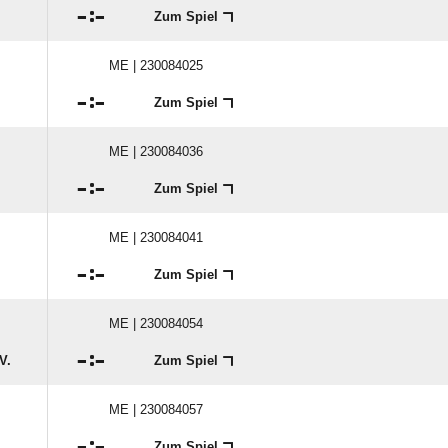

:

Zum Spiel
ME | 230084025

:

Zum Spiel
ME | 230084036

:

Zum Spiel
ME | 230084041

:

Zum Spiel
ME | 230084054

:

V.
Zum Spiel
ME | 230084057

:

Zum Spiel