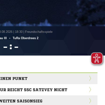
8.08.2026
|
18:30 | Freundschaftsspiele
-
u III
TuRa Oberdrees 2
:


EINEN PUNKT
UR REICHT SSC SATZVEY NICHT
WEITEN SAISONSIEG