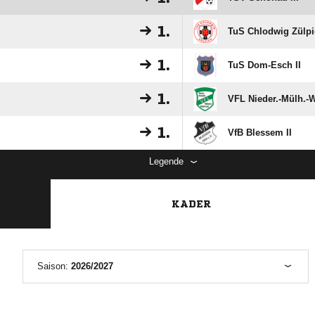
1.
TuS Chlodwig Zülpi
1.
TuS Dom-Esch II
1.
VFL Nieder.-Mülh.-W
1.
VfB Blessem II
Legende
KADER
Saison:
2026/2027