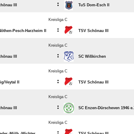
:
hönau III
TuS Dom-Esch II
Kreisliga C
:
öthen-Pesch-Harzheim II
TSV Schönau III
Kreisliga C
:
hönau III
SC Wißkirchen
Kreisliga C
:
g/​Veytal II
TSV Schönau III
Kreisliga C
:
hönau III
SC Enzen-Dürscheven 1946 e.
Kreisliga C
:
eder.-Mülh.-Wichter
TSV Schönau III