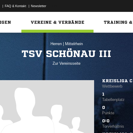
|
FAQ & Kontakt
|
Newsletter
Link
IGEN
VEREINE & VERBÄNDE
TRAINING &
Herren
|
Mittelrhein
TSV SCHÖNAU III
Zur Vereinsseite
KREISLIGA C
Wettbewerb
1
Tabellenplatz
0
Punkte
0:0
Torverhältnis