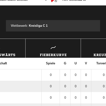
ANZEIGE
Wettbewerb:
Kreisliga C 1
USWÄRTS
FIEBERKURVE
KREUZ
chaft
Spiele
G
U
V
Torver
0
0
0
0
0 
0
0
0
0
0 
0
0
0
0
0 