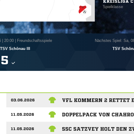
KREISLIGA C
Spielklasse
6
|
20:00 | Freundschaftsspiele
Nächstes Spiel: Sa, 0
TSV Schönau III
TSV Schöna

VFL KOMMERN 2 RETTET 
03.06.2026
DOPPELPACK VON CHAHRO
11.05.2026
SSC SATZVEY HOLT DEN Z
11.05.2026