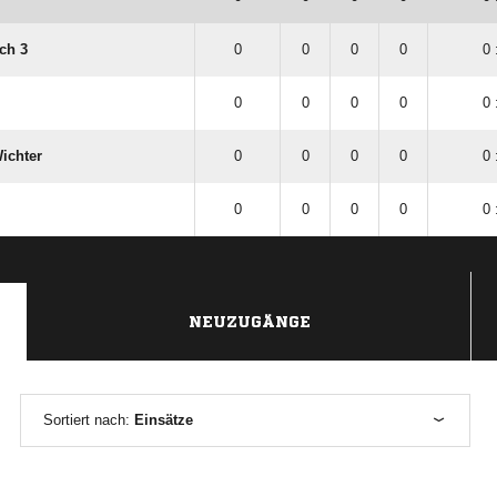
ch 3
0
0
0
0
0 
0
0
0
0
0 
ichter
0
0
0
0
0 
0
0
0
0
0 
NEUZUGÄNGE
Sortiert nach:
Einsätze