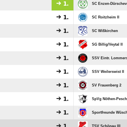
1.
SC Enzen-Dürscheve
1.
SC Roitzheim II
1.
SC Wißkirchen
1.
SG Billig/​Veytal II
1.
SSV Eintr. Lommer
1.
SSV Weilerswist II
1.
SV Frauenberg 2
1.
SpVg Nöthen-Pesch-
1.
Sportfreunde Wüsc
1.
TSV Schönau III