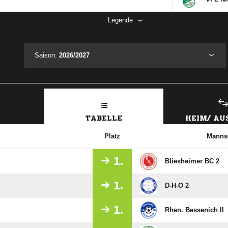
Legende
Saison:
2026/2027
TABELLE
HEIM/ A
Platz
Manns
1.
Bliesheimer BC 2
1.
D-H-O 2
1.
Rhen. Bessenich II