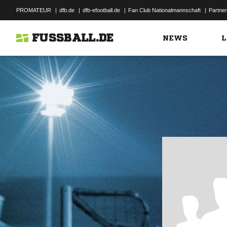
PROMATEUR
|
dfb.de
|
dfb-efootball.de
|
Fan Club Nationalmannschaft
|
Partner
FUSSBALL.DE
NEWS
L