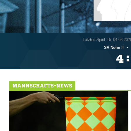
Letztes Spiel: Di, 04.08.202
-
SV Nohn II
:

MANNSCHAFTS-NEWS