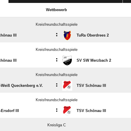
Wettbewerb
Kreisfreundschaftsspiele
:
hönau III
TuRa Oberdrees 2
Kreisfreundschaftsspiele
:
hönau III
SV SW Merzbach 2
Kreisfreundschaftsspiele
:
-Weiß Queckenberg e.V.
TSV Schönau III
Kreisfreundschaftsspiele
:
-Ersdorf III
TSV Schönau III
Kreisliga C