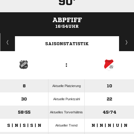
90'
ABPFIFF
16:54UHR
ANZEIGE
SAISONSTATISTIK
:
8
10
Aktuelle Platzierung
30
22
Aktuelle Punktzahl
58:55
45:74
Aktuelles Torverhältnis
S | N | S | S | N
N | N | N | U | N
Aktueller Trend