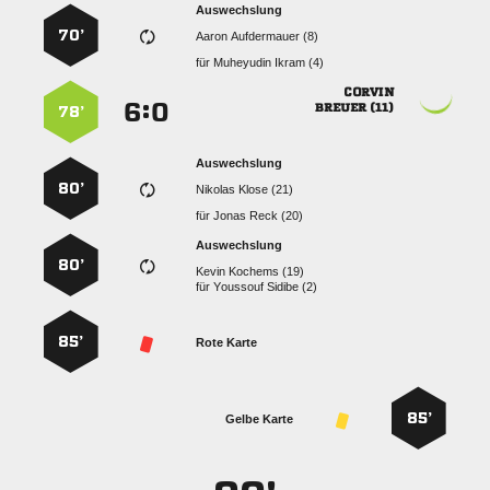
Auswechslung
70’
  
für
  

:


 
78’
Auswechslung
80’
  
für
  
Auswechslung
80’
  
für
  
85’
Rote Karte
85’
Gelbe Karte