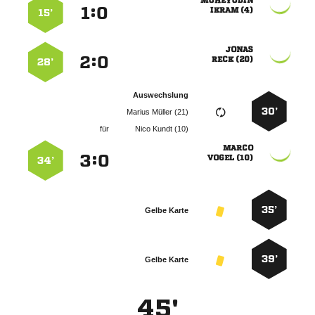

:


 
15’

:


 
28’
Auswechslung
30’
  
für
  

:


 
34’
35’
Gelbe Karte
39’
Gelbe Karte
45'