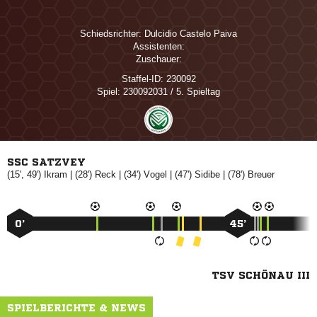
Schiedsrichter:
  
Assistenten:
Zuschauer:
Staffel-ID:
230092
Spiel:
230092031 / 5. Spieltag
SSC SATZVEY
(15', 49')

| (28')

| (34')

| (47')

| (78')

0’
45’
TSV SCHÖNAU III
SPIELBERICHTE & NEWS