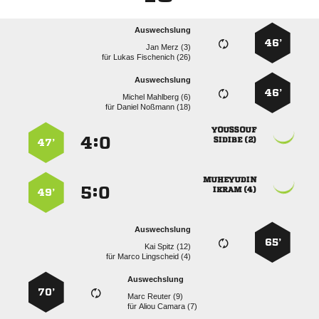
Auswechslung
46’
  
für
  
Auswechslung
46’
  
für
  

:


 
47’

:


 
49’
Auswechslung
65’
  
für
  
Auswechslung
70’
  
für
  