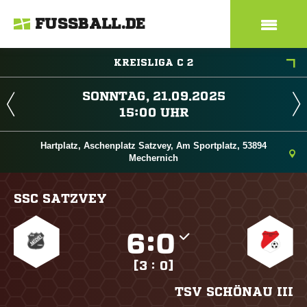
FUSSBALL.DE
KREISLIGA C 2
 
 
Hartplatz, Aschenplatz Satzvey, Am Sportplatz, 53894
Mechernich
SSC SATZVEY

:

[3 : 0]
TSV SCHÖNAU III