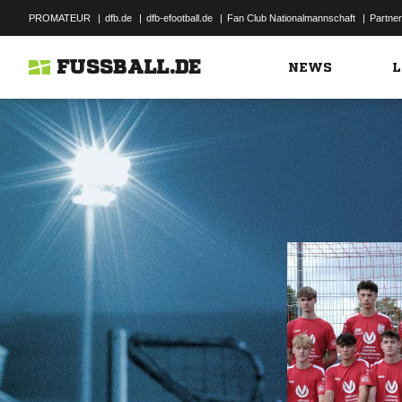
PROMATEUR
|
dfb.de
|
dfb-efootball.de
|
Fan Club Nationalmannschaft
|
Partner
FUSSBALL.DE
NEWS
L