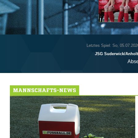
Letztes Spiel: So, 05.07.202
JSG Suderwick/​Anholt
Abse
MANNSCHAFTS-NEWS