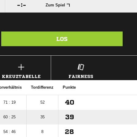

:

Zum Spiel
LOS
KREUZTABELLE
FAIRNESS
orverhältnis
Tordifferenz
Punkte
40
71 : 19
52
39
60 : 25
35
28
54 : 46
8