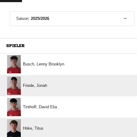
Saison:
2025/2026
SPIELER
  
 
  
 