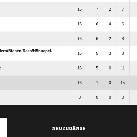
16
7
2
7
16
6
4
6
16
6
2
8
ern/​Bienen/​Rees/​Hönnepel-
16
5
3
8
d
16
5
0
11
16
1
0
15
0
0
0
0
NEUZUGÄNGE