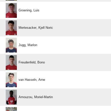
 
  
 
 
  
 