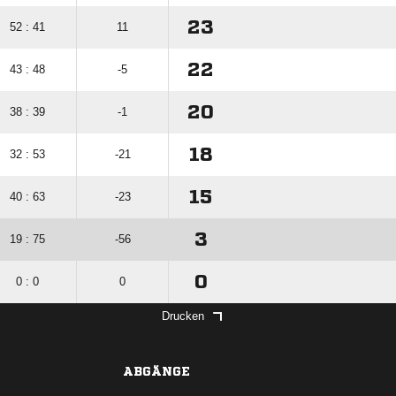
23
52 : 41
11
22
43 : 48
-5
20
38 : 39
-1
18
32 : 53
-21
15
40 : 63
-23
3
19 : 75
-56
0
0 : 0
0
Drucken
ABGÄNGE