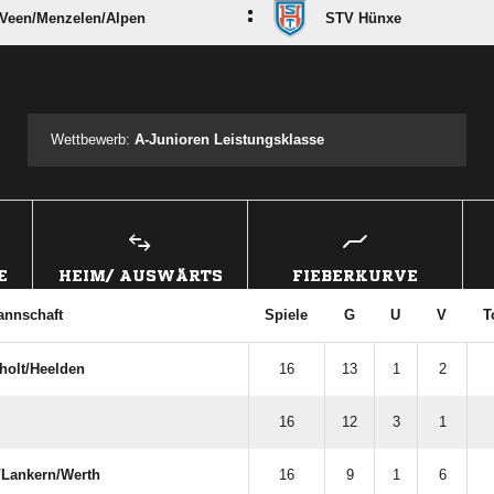
:
Veen/​Menzelen/​Alpen
STV Hünxe
ANZEIGE
Wettbewerb:
A-Junioren Leistungsklasse
E
HEIM/ AUSWÄRTS
FIEBERKURVE
annschaft
Spiele
G
U
V
T
olt/​Heelden
16
13
1
2
16
12
3
1
Lankern/​Werth
16
9
1
6