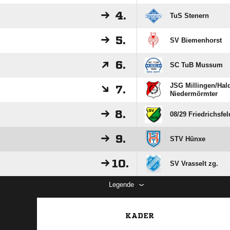
4.
TuS Stenern
5.
SV Biemenhorst
6.
SC TuB Mussum
JSG Millingen/​Hald
7.
Niedermörmter
8.
08/​29 Friedrichsfel
9.
STV Hünxe
10.
SV Vrasselt zg.
Legende
KADER