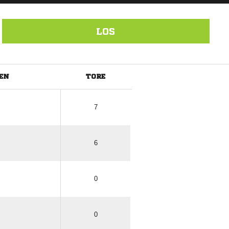
LOS
EN
TORE
ANZEIGE
7
6
0
0