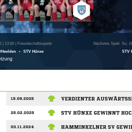
6
|
13:00 | Freundschaftsspiele
Nächstes Spiel: So, 1
-
/​Heelden
STV Hünxe
STV 
tzung
VERDIENTER AUSWÄRTSS
15.09.2025
STV HÜNXE GEWINNT HOC
25.02.2025
HAMMINKELNER SV GEWI
03.11.2024