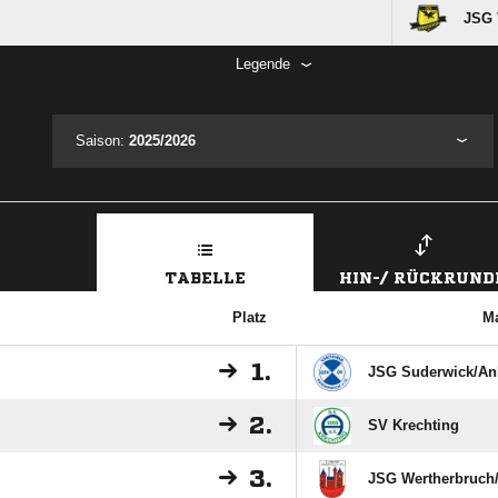
JSG 
Legende
Saison:
2025/2026
TABELLE
HIN-/ RÜCKRUND
Platz
M
1.
JSG Suderwick/​Anh
2.
SV Krechting
3.
JSG Wertherbruch/​