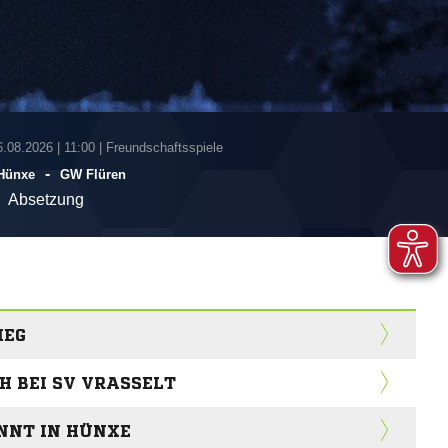
6.08.2026
|
11:00 | Freundschaftsspiele
-
Hünxe
GW Flüren
Absetzung
IEG
H BEI SV VRASSELT
NNT IN HÜNXE