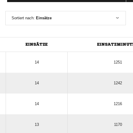
Sortiert nach:
Einsätze
EINSÄTZE
EINSATZMINUT
14
1251
14
1242
14
1216
13
1170