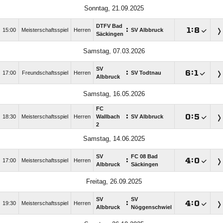
Sonntag, 21.09.2025
DTFV Bad
:

:

15:00
Meisterschaftsspiel
Herren
SV Albbruck
Säckingen
Samstag, 07.03.2026
SV
:

:

17:00
Freundschaftsspiel
Herren
SV Todtnau
Albbruck
Samstag, 16.05.2026
FC
:

:

18:30
Meisterschaftsspiel
Herren
Wallbach
SV Albbruck
2
Samstag, 14.06.2025
SV
FC 08 Bad
:

:

17:00
Meisterschaftsspiel
Herren
Albbruck
Säckingen
Freitag, 26.09.2025
SV
SV
:

:

19:30
Meisterschaftsspiel
Herren
Albbruck
Nöggenschwiel