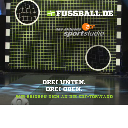
DREI UNTEN.
DREI OBEN.
WIR BRINGEN DICH AN DIE ZDF-TORWAND