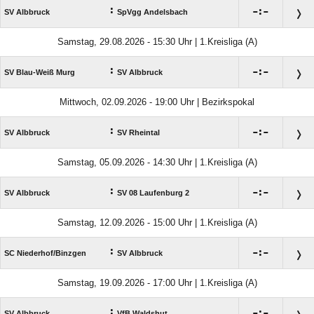
:

:

SV Albbruck
SpVgg Andelsbach
Samstag, 29.08.2026 - 15:30 Uhr | 1.Kreisliga (A)
:

:

SV Blau-Weiß Murg
SV Albbruck
Mittwoch, 02.09.2026 - 19:00 Uhr | Bezirkspokal
:

:

SV Albbruck
SV Rheintal
Samstag, 05.09.2026 - 14:30 Uhr | 1.Kreisliga (A)
:

:

SV Albbruck
SV 08 Laufenburg 2
Samstag, 12.09.2026 - 15:00 Uhr | 1.Kreisliga (A)
:

:

SC Niederhof/​Binzgen
SV Albbruck
Samstag, 19.09.2026 - 17:00 Uhr | 1.Kreisliga (A)
:

:

SV Albbruck
VfB Waldshut