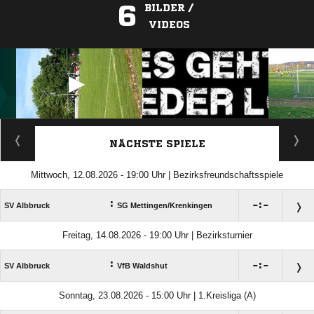
6
BILDER /
VIDEOS
ANZEIGE
NÄCHSTE SPIELE
Mittwoch, 12.08.2026 - 19:00 Uhr | Bezirksfreundschaftsspiele
:

:

SV Albbruck
SG Mettingen/​Krenkingen
Freitag, 14.08.2026 - 19:00 Uhr | Bezirksturnier
:

:

SV Albbruck
VfB Waldshut
Sonntag, 23.08.2026 - 15:00 Uhr | 1.Kreisliga (A)