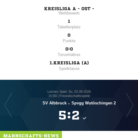
KREISLIGA A - OST -
Wettbewerb
1
Tabellenplatz
0
Punkte
0:0
Torverhältnis
1.KREISLIGA (A)
Spielklasse
Letztes Spiel: So, 02.08.2026
15:00 | Freundschaftsspiele
SV Albbruck
-
Spvgg Wutöschingen 2

:

MANNSCHAFTS-NEWS