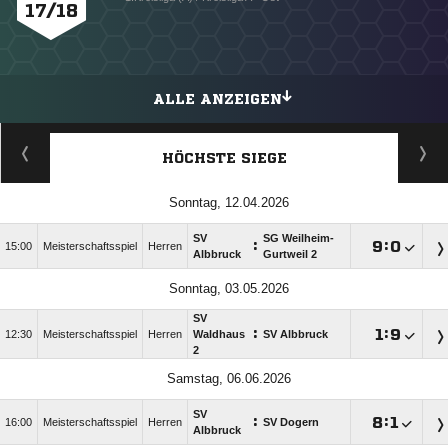
17/18
ALLE ANZEIGEN
HÖCHSTE SIEGE
Sonntag, 12.04.2026
SV
SG Weilheim-
:

:

15:00
Meisterschaftsspiel
Herren
Albbruck
Gurtweil 2
Sonntag, 03.05.2026
SV
:

:

12:30
Meisterschaftsspiel
Herren
Waldhaus
SV Albbruck
2
Samstag, 06.06.2026
SV
:

:

16:00
Meisterschaftsspiel
Herren
SV Dogern
Albbruck