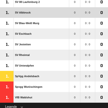
1.
0
SV 08 Laufenburg 2
0
0 : 0
1.
0
SV Albbruck
0
0 : 0
1.
0
SV Blau-Weiß Murg
0
0 : 0
1.
0
SV Eschbach
0
0 : 0
1.
0
SV Jestetten
0
0 : 0
1.
0
SV Rheintal
0
0 : 0
1.
0
SV Unteralpfen
0
0 : 0
1.
0
SpVgg Andelsbach
0
0 : 0
1.
0
Spvgg Wutöschingen
0
0 : 0
1.
0
VfB Waldshut
0
0 : 0
Legende