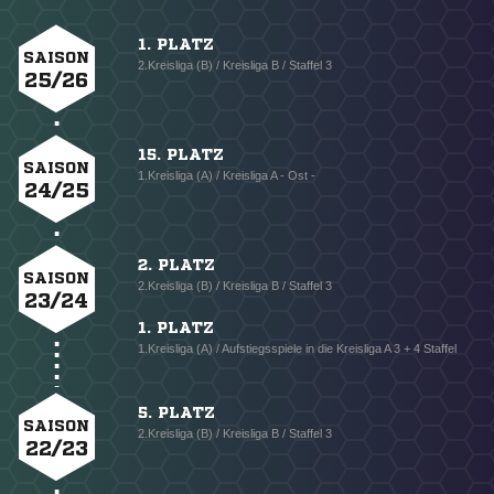
1. PLATZ
SAISON
2.Kreisliga (B) / Kreisliga B / Staffel 3
25/26
15. PLATZ
SAISON
1.Kreisliga (A) / Kreisliga A - Ost -
24/25
2. PLATZ
SAISON
2.Kreisliga (B) / Kreisliga B / Staffel 3
23/24
1. PLATZ
1.Kreisliga (A) / Aufstiegsspiele in die Kreisliga A 3 + 4 Staffel
5. PLATZ
SAISON
2.Kreisliga (B) / Kreisliga B / Staffel 3
22/23