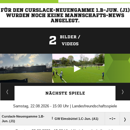
FÜR DEN CURSLACK-NEUENGAMME 1.B-JUN. (J1)
WURDEN NOCH KEINE MANNSCHAFTS-NEWS
ANGELEGT.
2
BILDER /
VIDEOS
ANZEIGE
NÄCHSTE SPIELE
Samstag, 22.08.2026 - 15:00 Uhr | Landesfreundschaftsspiele
Curslack-Neuengamme 1.B-
:

:

GW Eimsbüttel 1.C-Jun. (A1)
Jun. (J1)