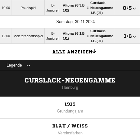
Curslack-
B-
Altona 93 3.B
:

:

10:00
Pokalspiel
Neuengamme
Junioren
(J2)
1.B (J1)
Samstag, 30.11.2024
Curslack-
B-
Altona 93 1.B
:

:

12:00
Meisterschaftsspiel
Neuengamme
Junioren
(J1)
1.B (J1)
ALLE ANZEIGEN
Legende
CURSLACK-NEUENGAMME
Hamburg
1919
Gründungsjahr
BLAU / WEISS
Vereinsfarben