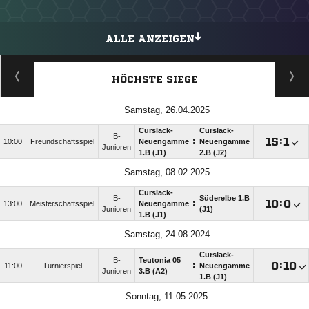
ALLE ANZEIGEN
HÖCHSTE SIEGE
Samstag, 26.04.2025
Curslack-
Curslack-
B-
:

:

10:00
Freundschaftsspiel
Neuengamme
Neuengamme
Junioren
1.B (J1)
2.B (J2)
Samstag, 08.02.2025
Curslack-
B-
Süderelbe 1.B
:

:

13:00
Meisterschaftsspiel
Neuengamme
Junioren
(J1)
1.B (J1)
Samstag, 24.08.2024
Curslack-
B-
Teutonia 05
:

:

11:00
Turnierspiel
Neuengamme
Junioren
3.B (A2)
1.B (J1)
Sonntag, 11.05.2025