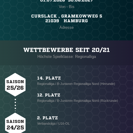
01.07.2026 ​ 30.06.2027
Von - Bis
CURSLACK , GRAMKOWWEG 5
21039 HAMBURG
Adresse
WETTBEWERBE SEIT 20/21
Höchste Spielklasse: Regionalliga
14. PLATZ
SAISON
Regionalliga / B-Junioren Regionalliga Nord (Hinrunde)
25/26
12. PLATZ
Regionalliga / B-Junioren Regionalliga Nord (Rückrunde)
2. PLATZ
SAISON
Verbandsliga / U16-OL
24/25