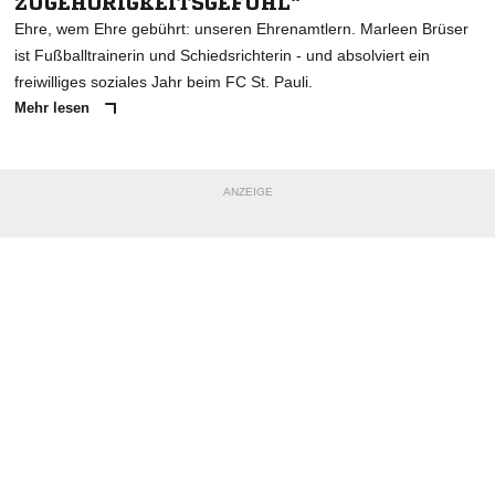
ZUGEHÖRIGKEITSGEFÜHL"
Ehre, wem Ehre gebührt: unseren Ehrenamtlern. Marleen Brüser
ist Fußballtrainerin und Schiedsrichterin - und absolviert ein
freiwilliges soziales Jahr beim FC St. Pauli.
Mehr lesen
ANZEIGE
NACHRICHT SENDEN
* Pflichtfelder