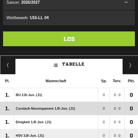
Saison:
2026/2027
Wettbewerb:
U16-LL 04
LOS
TABELLE
Pl.
Mannschaft
Sp.
Torv.
Pkt.
1.
0
BU 2.B-Jun. (J1)
0
0 : 0
1.
0
Curslack-Neuengamme 1.B-Jun. (J1)
0
0 : 0
1.
0
Einigkeit 1.B-Jun. (J1)
0
0 : 0
1.
0
HSV 3.B-Jun. (J1)
0
0 : 0