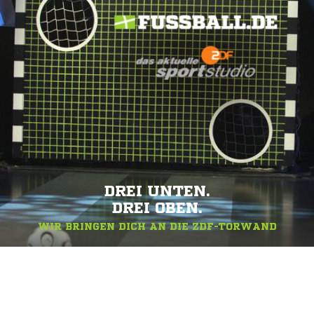
DREI UNTEN.
DREI OBEN.
WIR BRINGEN DICH AN DIE ZDF-TORWAND