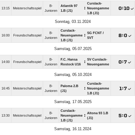
Curslack-
B-
Atlantik 97
:

:

13:15
Meisterschaftsspiel
Neuengamme
Junioren
1.B (J1)
1.B (J1)
Sonntag, 03.11.2024
Curslack-
B-
SG FCNT /​
:

:

16:00
Freundschaftsspiel
Neuengamme
Junioren
SVT
1.B (J1)
Samstag, 05.07.2025
B-
F.C. Hansa
SV Curslack-
:

:

14:00
Freundschaftsspiel
Junioren
Rostock U16
Neuengamme
Samstag, 05.10.2024
Curslack-
B-
Paloma 2.B
:

:

16:45
Meisterschaftsspiel
Neuengamme
Junioren
(J1)
1.B (J1)
Samstag, 17.05.2025
Curslack-
B-
Altona 93 1.B
:

:

13:30
Meisterschaftsspiel
Neuengamme
Junioren
(J1)
1.B (J1)
Samstag, 16.11.2024