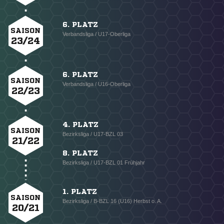
6. PLATZ
SAISON
Verbandsliga / U17-Oberliga
23/24
6. PLATZ
SAISON
Verbandsliga / U16-Oberliga
22/23
4. PLATZ
SAISON
Bezirksliga / U17-BZL 03
21/22
8. PLATZ
Bezirksliga / U17-BZL 01 Frühjahr
1. PLATZ
SAISON
Bezirksliga / B-BZL 16 (U16) Herbst o. A.
20/21