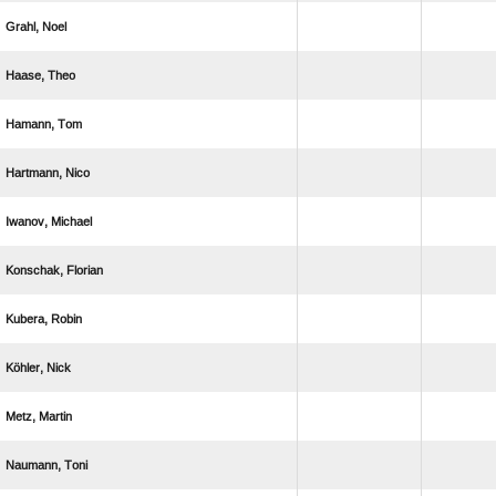
 
 
 
 
 
 
 
 
 
 