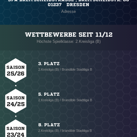
01237 DRESDEN
Adresse
WETTBEWERBE SEIT 11/12
Höchste Spielklasse: 2.Kreisliga (B)
3. PLATZ
SAISON
2.Kreisliga (B) / Brandible Stadtliga B
25/26
5. PLATZ
SAISON
2.Kreisliga (B) / Brandible Stadtliga B
24/25
8. PLATZ
SAISON
2.Kreisliga (B) / brandible Stadtliga B
23/24