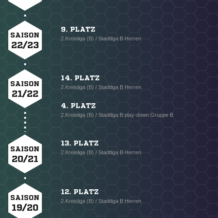
9. PLATZ
SAISON
2.Kreisliga (B) / Stadtliga B Herren
22/23
14. PLATZ
SAISON
2.Kreisliga (B) / Stadtliga B Herren
21/22
4. PLATZ
2.Kreisliga (B) / Stadtliga B play-down Gruppe B
13. PLATZ
SAISON
2.Kreisliga (B) / Stadtliga B Herren
20/21
12. PLATZ
SAISON
2.Kreisliga (B) / Stadtliga B Herren
19/20