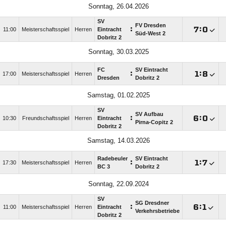
Sonntag, 26.04.2026
SV
FV Dresden
:

:

11:00
Meisterschaftsspiel
Herren
Eintracht
Süd-West 2
Dobritz 2
Sonntag, 30.03.2025
FC
SV Eintracht
:

:

17:00
Meisterschaftsspiel
Herren
Dresden
Dobritz 2
Samstag, 01.02.2025
SV
SV Aufbau
:

:

10:30
Freundschaftsspiel
Herren
Eintracht
Pirna-Copitz 2
Dobritz 2
Samstag, 14.03.2026
Radebeuler
SV Eintracht
:

:

17:30
Meisterschaftsspiel
Herren
BC 3
Dobritz 2
Sonntag, 22.09.2024
SV
SG Dresdner
:

:

11:00
Meisterschaftsspiel
Herren
Eintracht
Verkehrsbetriebe
Dobritz 2