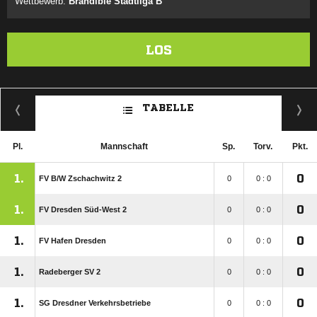
Wettbewerb:
Brandible Stadtliga B
LOS
TABELLE
Pl.
Mannschaft
Sp.
Torv.
Pkt.
1.
0
FV B/​W Zschachwitz 2
0
0 : 0
1.
0
FV Dresden Süd-West 2
0
0 : 0
1.
0
FV Hafen Dresden
0
0 : 0
1.
0
Radeberger SV 2
0
0 : 0
1.
0
SG Dresdner Verkehrsbetriebe
0
0 : 0