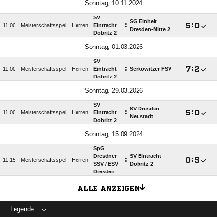
Sonntag, 10.11.2024
SV
SG Einheit
:

:

11:00
Meisterschaftsspiel
Herren
Eintracht
Dresden-Mitte 2
Dobritz 2
Sonntag, 01.03.2026
SV
:

:

11:00
Meisterschaftsspiel
Herren
Eintracht
Serkowitzer FSV
Dobritz 2
Sonntag, 29.03.2026
SV
SV Dresden-
:

:

11:00
Meisterschaftsspiel
Herren
Eintracht
Neustadt
Dobritz 2
Sonntag, 15.09.2024
SpG
Dresdner
SV Eintracht
:

:

11:15
Meisterschaftsspiel
Herren
SSV /​ ESV
Dobritz 2
Dresden
ALLE ANZEIGEN
Legende