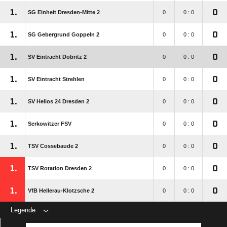
1.
0
SG Einheit Dresden-Mitte 2
0
0 : 0
1.
0
SG Gebergrund Goppeln 2
0
0 : 0
1.
0
SV Eintracht Dobritz 2
0
0 : 0
1.
0
SV Eintracht Strehlen
0
0 : 0
1.
0
SV Helios 24 Dresden 2
0
0 : 0
1.
0
Serkowitzer FSV
0
0 : 0
1.
0
TSV Cossebaude 2
0
0 : 0
1.
0
TSV Rotation Dresden 2
0
0 : 0
1.
0
VfB Hellerau-Klotzsche 2
0
0 : 0
Legende