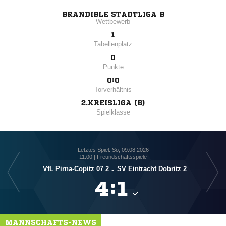
BRANDIBLE STADTLIGA B
Wettbewerb
1
Tabellenplatz
0
Punkte
0:0
Torverhältnis
2.KREISLIGA (B)
Spielklasse
Letztes Spiel: So, 09.08.2026
11:00 | Freundschaftsspiele
VfL Pirna-Copitz 07 2
-
SV Eintracht Dobritz 2

:

MANNSCHAFTS-NEWS