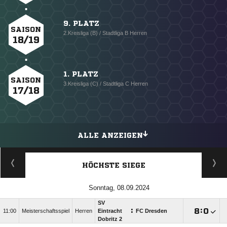
9. PLATZ
SAISON
2.Kreisliga (B) / Stadtliga B Herren
18/19
1. PLATZ
SAISON
3.Kreisliga (C) / Stadtliga C Herren
17/18
ALLE ANZEIGEN
HÖCHSTE SIEGE
Sonntag, 08.09.2024
SV
:

:

11:00
Meisterschaftsspiel
Herren
Eintracht
FC Dresden
Dobritz 2