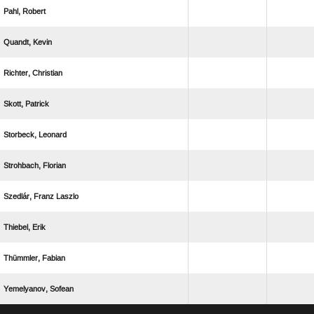
 
 
 
 
 
 
  
 
 
 