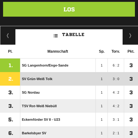
LOS
TABELLE
Pl.
Mannschaft
Sp.
Torv.
Pkt.
1.
3
SG Langenhorn/​Enge-Sande
1
6 : 2
2.
3
SV Grün-Weiß Tolk
1
3 : 0
3.
3
SG Nordau
1
4 : 2
3.
3
TSV Rot-Weiß Niebüll
1
4 : 2
5.
3
Eckernförder SV II - U23
1
3 : 1
6.
3
Barkelsbyer SV
1
2 : 1