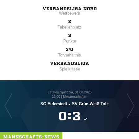
VERBANDSLIGA NORD
Wettbewerb
2
Tabellenplatz
3
Punkte
3:0
Torverhältnis
VERBANDSLIGA
Spielklasse
Letztes Spiel: Sa, 01.08.2026
16:00 | Meisterschaften
SG Eiderstedt
-
SV Grün-Weiß Tolk

:

MANNSCHAFTS-NEWS