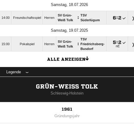
Samstag, 18.07.2026
SV Grün-
TSV
:

:

14:00
Freundschaftsspiel
Herren
Weiß Tolk
Süderlügum
Samstag, 19.07.2025
TSV
SV Grün-

:

:
15:00
Pokalspiel
Herren
Friedrichsberg-
nE
Weiß Tolk
Busdorf
ALLE ANZEIGEN
Legende
GRÜN-WEISS TOLK
Schleswig-Holstein
1961
Gründungsjahr