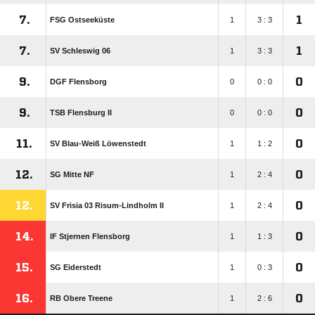
7.
1
FSG Ostseeküste
1
3 : 3
7.
1
SV Schleswig 06
1
3 : 3
9.
0
DGF Flensborg
0
0 : 0
9.
0
TSB Flensburg II
0
0 : 0
11.
0
SV Blau-Weiß Löwenstedt
1
1 : 2
12.
0
SG Mitte NF
1
2 : 4
12.
0
SV Frisia 03 Risum-Lindholm II
1
2 : 4
14.
0
IF Stjernen Flensborg
1
1 : 3
15.
0
SG Eiderstedt
1
0 : 3
16.
0
RB Obere Treene
1
2 : 6