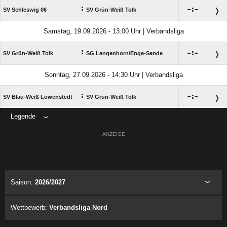
:

:

SV Schleswig 06
SV Grün-Weiß Tolk
Samstag, 19.09.2026 - 13:00 Uhr | Verbandsliga
:

:

SV Grün-Weiß Tolk
SG Langenhorn/​Enge-Sande
Sonntag, 27.09.2026 - 14:30 Uhr | Verbandsliga
:

:

SV Blau-Weiß Löwenstedt
SV Grün-Weiß Tolk
Legende
ANZEIGE
Saison:
2026/2027
Wettbewerb:
Verbandsliga Nord