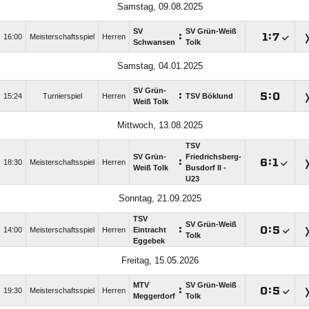
Samstag, 09.08.2025
SV
SV Grün-Weiß
:

:

16:00
Meisterschaftsspiel
Herren
Schwansen
Tolk
Samstag, 04.01.2025
SV Grün-
:

:

15:24
Turnierspiel
Herren
TSV Böklund
Weiß Tolk
Mittwoch, 13.08.2025
TSV
SV Grün-
Friedrichsberg-
:

:

18:30
Meisterschaftsspiel
Herren
Weiß Tolk
Busdorf II -
U23
Sonntag, 21.09.2025
TSV
SV Grün-Weiß
:

:

14:00
Meisterschaftsspiel
Herren
Eintracht
Tolk
Eggebek
Freitag, 15.05.2026
MTV
SV Grün-Weiß
:

:

19:30
Meisterschaftsspiel
Herren
Meggerdorf
Tolk