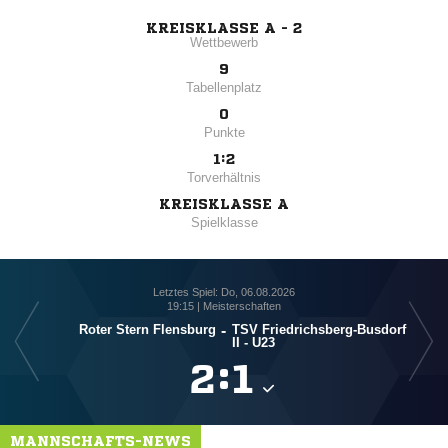
KREISKLASSE A - 2
Wettbewerb
9
Tabellenplatz
0
Punkte
1:2
Torverhältnis
KREISKLASSE A
Spielklasse
Letztes Spiel: Do, 06.08.2026
19:15 | Meisterschaften
Roter Stern Flensburg
-
TSV Friedrichsberg-Busdorf
TSV 
II - U23

:

MANNSCHAFTS-NEWS