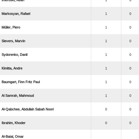
 
1
0
 
1
0
 
1
0
 
1
0
 
1
0
 
1
0
   
1
0
  
1
0
   
0
0
 
0
0
 