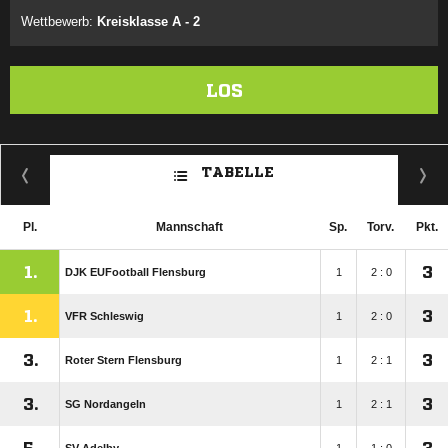
Wettbewerb:
Kreisklasse A - 2
LOS
TABELLE
Pl.
Mannschaft
Sp.
Torv.
Pkt.
1.
3
DJK EUFootball Flensburg
1
2 : 0
1.
3
VFR Schleswig
1
2 : 0
3.
3
Roter Stern Flensburg
1
2 : 1
3.
3
SG Nordangeln
1
2 : 1