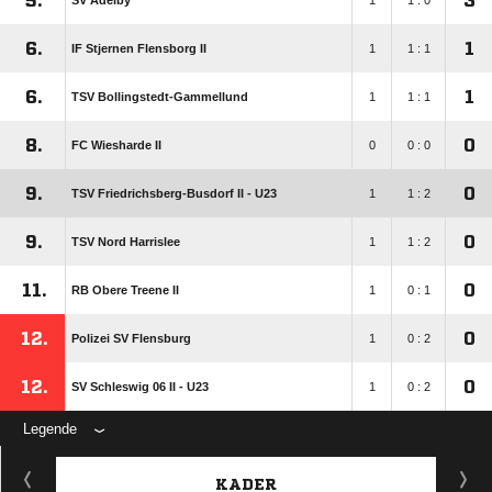
5.
3
SV Adelby
1
1 : 0
6.
1
IF Stjernen Flensborg II
1
1 : 1
6.
1
TSV Bollingstedt-Gammellund
1
1 : 1
8.
0
FC Wiesharde II
0
0 : 0
9.
0
TSV Friedrichsberg-Busdorf II - U23
1
1 : 2
9.
0
TSV Nord Harrislee
1
1 : 2
11.
0
RB Obere Treene II
1
0 : 1
12.
0
Polizei SV Flensburg
1
0 : 2
12.
0
SV Schleswig 06 II - U23
1
0 : 2
Legende
KADER