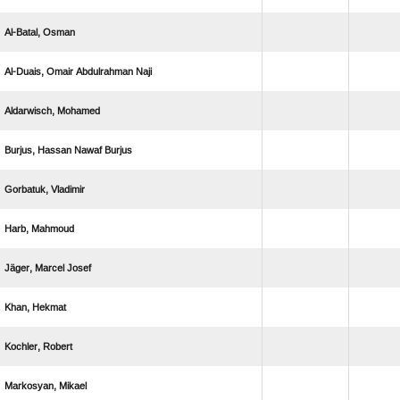
 
   
 
   
 
 
  
 
 
 