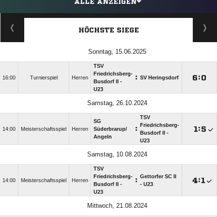
ALLE ANZEIGEN
HÖCHSTE SIEGE
Sonntag, 15.06.2025
TSV
Friedrichsberg-
:

:

16:00
Turnierspiel
Herren
SV Heringsdorf
Busdorf II -
U23
Samstag, 26.10.2024
TSV
SG
Friedrichsberg-
:

:

14:00
Meisterschaftsspiel
Herren
Süderbrarup/​
Busdorf II -
Angeln
U23
Samstag, 10.08.2024
TSV
Friedrichsberg-
Gettorfer SC II
:

:

14:00
Meisterschaftsspiel
Herren
Busdorf II -
- U23
U23
Mittwoch, 21.08.2024