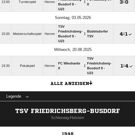
:

:

13:00
Turnierspiel
Herren
Busdorf II -
II
U23
Sonntag, 03.05.2026
TSV
Friedrichsberg-
Büdelsdorfer
:

:

15:00
Meisterschaftsspiel
Herren
Busdorf II -
TSV
U23
Mittwoch, 20.08.2025
TSV
FC Wiesharde
Friedrichsberg-
:

:

19:30
Pokalspiel
Herren
II
Busdorf II -
U23
ALLE ANZEIGEN
Legende
TSV FRIEDRICHSBERG-BUSDORF
Schleswig-Holstein
1948