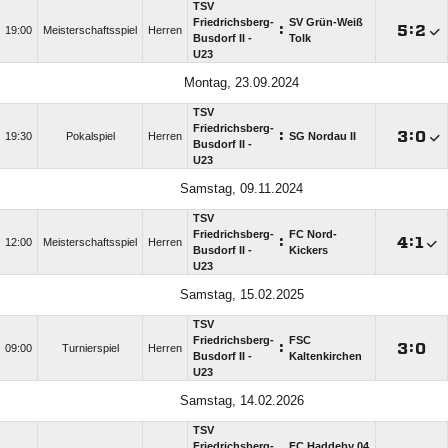
TSV
Friedrichsberg-
SV Grün-Weiß
:

:

19:00
Meisterschaftsspiel
Herren
Busdorf II -
Tolk
U23
Montag, 23.09.2024
TSV
Friedrichsberg-
:

:

19:30
Pokalspiel
Herren
SG Nordau II
Busdorf II -
U23
Samstag, 09.11.2024
TSV
Friedrichsberg-
FC Nord-
:

:

12:00
Meisterschaftsspiel
Herren
Busdorf II -
Kickers
U23
Samstag, 15.02.2025
TSV
Friedrichsberg-
FSC
:

:

09:00
Turnierspiel
Herren
Busdorf II -
Kaltenkirchen
U23
Samstag, 14.02.2026
TSV
Friedrichsberg-
FC Haddeby 04