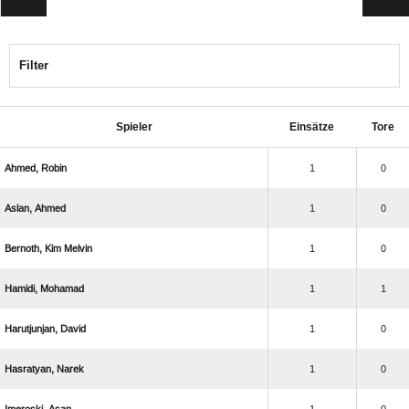
Filter
Spieler
Einsätze
Tore
 
1
0
 
1
0
  
1
0
 
1
1
 
1
0
 
1
0