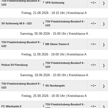
TSV Friedrichsberg-Busdorf II -
:

:

VFR Schleswig
U23
Freitag, 21.08.2026 - 19:15 Uhr | Kreisklasse A
TSV Friedrichsberg-Busdorf II -
:

:

SV Schleswig 06 II - U23
U23
Samstag, 05.09.2026 - 15:00 Uhr | Kreisklasse A
TSV Friedrichsberg-Busdorf II -
:

:

RB Obere Treene II
U23
Freitag, 11.09.2026 - 19:00 Uhr | Kreisklasse A
TSV Friedrichsberg-Busdorf II -
:

:

Polizei SV Flensburg
U23
Samstag, 19.09.2026 - 15:00 Uhr | Kreisklasse A
TSV Friedrichsberg-Busdorf II -
:

:

SG Nordangeln
U23
Freitag, 25.09.2026 - 19:30 Uhr | Kreisklasse A
TSV Friedrichsberg-Busdorf II -
:

:

FC Wiesharde II