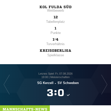
KOL FULDA SÜD
Wettbewerb
12
Tabellenplatz
1
Punkte
1:4
Torverhältnis
KREISOBERLIGA
Spielklasse
Letztes Spiel: Fr, 07.08.2026
19:00 | Meisterschaften
SG Kerzell
-
SV Schweben

:

MANNSCHAFTS-NEWS