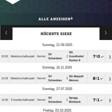
ALLE ANZEIGEN
HÖCHSTE SIEGE
Sonntag, 21.09.2025
SG
SV
:

:

15:00
Meisterschaftsspiel
Herren
Gundhelm/​
Schweben
Hutten II
Sonntag, 16.11.2025
SV
SG Marjoß/​
:

:

14:30
Meisterschaftsspiel
Herren
Schweben
Mernes
Sonntag, 27.07.2025
SV
Spvgg.
:

:

11:00
Freundschaftsspiel
Herren
Schweben
Bimbach
Freitag, 03.10.2025