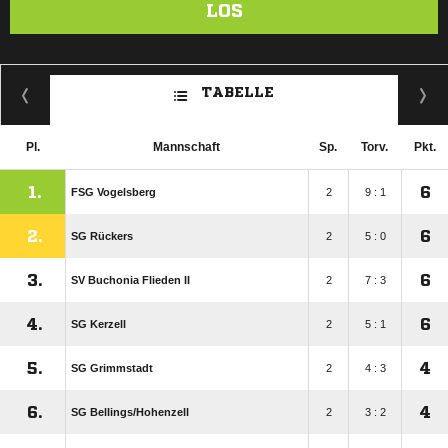
LOS
TABELLE
Pl.
Mannschaft
Sp.
Torv.
Pkt.
1.
6
FSG Vogelsberg
2
9 : 1
2.
6
SG Rückers
2
5 : 0
3.
6
SV Buchonia Flieden II
2
7 : 3
4.
6
SG Kerzell
2
5 : 1
5.
4
SG Grimmstadt
2
4 : 3
6.
4
SG Bellings/​Hohenzell
2
3 : 2