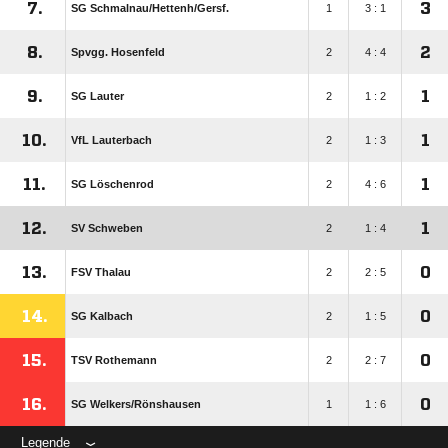
7.
3
SG Schmalnau/​Hettenh/​Gersf.
1
3 : 1
8.
2
Spvgg. Hosenfeld
2
4 : 4
9.
1
SG Lauter
2
1 : 2
10.
1
VfL Lauterbach
2
1 : 3
11.
1
SG Löschenrod
2
4 : 6
12.
1
SV Schweben
2
1 : 4
13.
0
FSV Thalau
2
2 : 5
14.
0
SG Kalbach
2
1 : 5
15.
0
TSV Rothemann
2
2 : 7
16.
0
SG Welkers/​Rönshausen
1
1 : 6
Legende