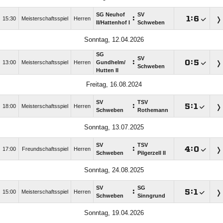
SG Neuhof
SV
:

:

15:30
Meisterschaftsspiel
Herren
II/​Hattenhof I
Schweben
Sonntag, 12.04.2026
SG
SV
:

:

13:00
Meisterschaftsspiel
Herren
Gundhelm/​
Schweben
Hutten II
Freitag, 16.08.2024
SV
TSV
:

:

18:00
Meisterschaftsspiel
Herren
Schweben
Rothemann
Sonntag, 13.07.2025
SV
TSV
:

:

17:00
Freundschaftsspiel
Herren
Schweben
Pilgerzell II
Sonntag, 24.08.2025
SV
SG
:

:

15:00
Meisterschaftsspiel
Herren
Schweben
Sinngrund
Sonntag, 19.04.2026