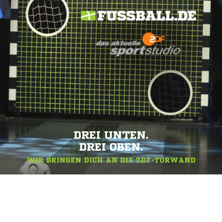
DREI UNTEN.
DREI OBEN.
WIR BRINGEN DICH AN DIE ZDF-TORWAND