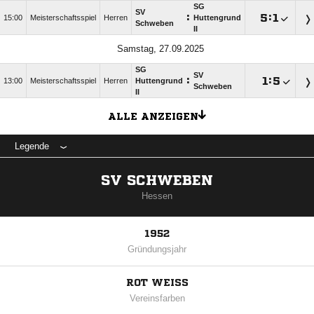
SG
SV
:

:

15:00
Meisterschaftsspiel
Herren
Huttengrund
Schweben
II
Samstag, 27.09.2025
SG
SV
:

:

13:00
Meisterschaftsspiel
Herren
Huttengrund
Schweben
II
ALLE ANZEIGEN
Legende
SV SCHWEBEN
Hessen
1952
Gründungsjahr
ROT WEISS
Vereinsfarben