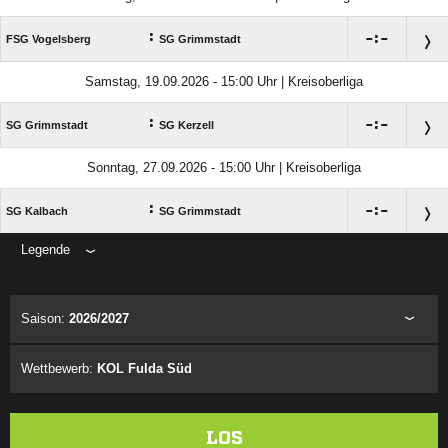
:

:

FSG Vogelsberg
SG Grimmstadt
Samstag, 19.09.2026 - 15:00 Uhr | Kreisoberliga
:

:

SG Grimmstadt
SG Kerzell
Sonntag, 27.09.2026 - 15:00 Uhr | Kreisoberliga
:

:

SG Kalbach
SG Grimmstadt
Legende
ANZEIGE
Saison:
2026/2027
Wettbewerb:
KOL Fulda Süd
LOS