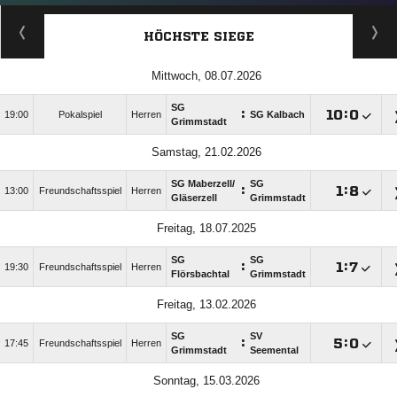
HÖCHSTE SIEGE
Mittwoch, 08.07.2026
SG
:

:

19:00
Pokalspiel
Herren
SG Kalbach
Grimmstadt
Samstag, 21.02.2026
SG Maberzell/​
SG
:

:

13:00
Freundschaftsspiel
Herren
Gläserzell
Grimmstadt
Freitag, 18.07.2025
SG
SG
:

:

19:30
Freundschaftsspiel
Herren
Flörsbachtal
Grimmstadt
Freitag, 13.02.2026
SG
SV
:

:

17:45
Freundschaftsspiel
Herren
Grimmstadt
Seemental
Sonntag, 15.03.2026