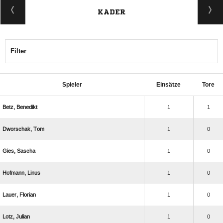
KADER
Filter
Spieler
Einsätze
Tore
 
1
1
 
1
0
 
1
0
 
1
0
 
1
0
 
1
0