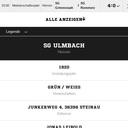
SG
SG
:

:

15:00
Meisterschaftsspiel
Herren
Grimmstadt
Rommerz
ALLE ANZEIGEN
Legende
SG ULMBACH
Hessen
1920
Gründungsjahr
GRÜN / WEISS
Vereinsfarben
JUNKERWEG 4, 36396 STEINAU
Adresse
JONAS LEIBOLD