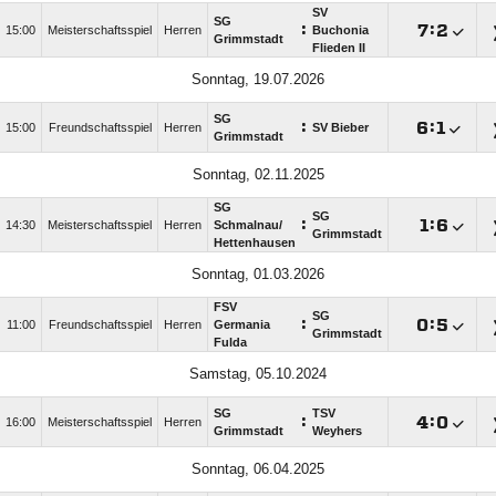
SV
SG
:

:

15:00
Meisterschaftsspiel
Herren
Buchonia
Grimmstadt
Flieden II
Sonntag, 19.07.2026
SG
:

:

15:00
Freundschaftsspiel
Herren
SV Bieber
Grimmstadt
Sonntag, 02.11.2025
SG
SG
:

:

14:30
Meisterschaftsspiel
Herren
Schmalnau/​
Grimmstadt
Hettenhausen
Sonntag, 01.03.2026
FSV
SG
:

:

11:00
Freundschaftsspiel
Herren
Germania
Grimmstadt
Fulda
Samstag, 05.10.2024
SG
TSV
:

:

16:00
Meisterschaftsspiel
Herren
Grimmstadt
Weyhers
Sonntag, 06.04.2025