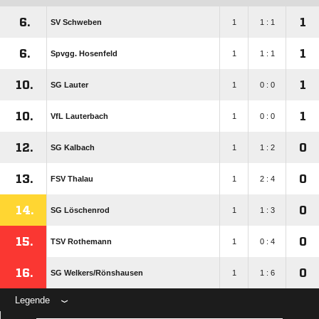
6.
1
SV Schweben
1
1 : 1
6.
1
Spvgg. Hosenfeld
1
1 : 1
10.
1
SG Lauter
1
0 : 0
10.
1
VfL Lauterbach
1
0 : 0
12.
0
SG Kalbach
1
1 : 2
13.
0
FSV Thalau
1
2 : 4
14.
0
SG Löschenrod
1
1 : 3
15.
0
TSV Rothemann
1
0 : 4
16.
0
SG Welkers/​Rönshausen
1
1 : 6
Legende