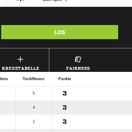
LOS
KREUZTABELLE
FAIRNESS
ltnis
Tordifferenz
Punkte
3
5
3
4
3
2