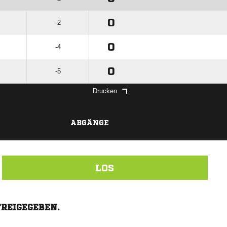
0
-2
0
-4
0
-5
Drucken
ABGÄNGE
LOS
FREIGEGEBEN.