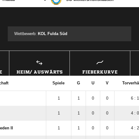
ANZEIGE
Wettbewerb:
KOL Fulda Süd
E
HEIM/ AUSWÄRTS
FIEBERKURVE
haft
Spiele
G
U
V
Torverhä
1
1
0
0
6 : 1
1
1
0
0
4 : 0
eden II
1
1
0
0
4 : 2