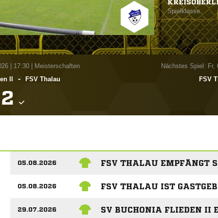
KREISOBERL
Spielklasse
026
|
17:30 | Meisterschaften
Nächstes Spiel: Fr,
-
en II
FSV Thalau
FSV T

FSV THALAU EMPFÄNGT S
05.08.2026
FSV THALAU IST GASTGEB
05.08.2026
SV BUCHONIA FLIEDEN II
29.07.2026