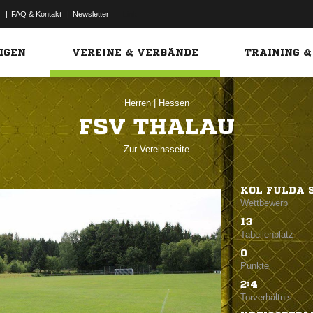
|
FAQ & Kontakt
|
Newsletter
Link
IGEN
VEREINE & VERBÄNDE
TRAINING &
Herren
|
Hessen
FSV THALAU
Zur Vereinsseite
KOL FULDA 
Wettbewerb
13
Tabellenplatz
0
Punkte
2:4
Torverhältnis