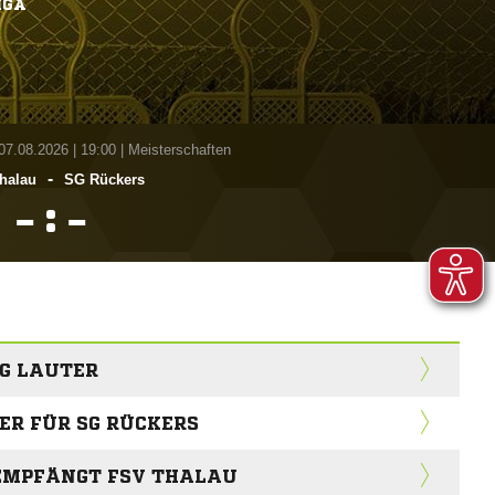
IGA
 07.08.2026
|
19:00 | Meisterschaften
-
halau
SG Rückers
:


G LAUTER
ER FÜR SG RÜCKERS
 EMPFÄNGT FSV THALAU