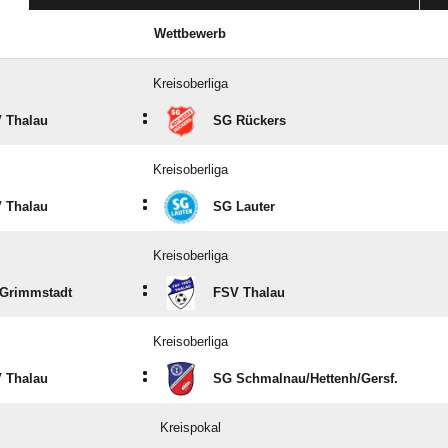
Wettbewerb
Kreisoberliga
:
 Thalau
SG Rückers
Kreisoberliga
:
 Thalau
SG Lauter
Kreisoberliga
:
Grimmstadt
FSV Thalau
Kreisoberliga
:
 Thalau
SG Schmalnau/​Hettenh/​Gersf.
Kreispokal