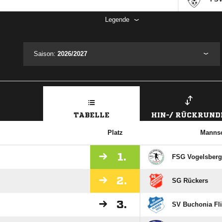
Legende
Saison:
2026/2027
TABELLE
HIN-/ RÜCKRUND
Platz
Mannsc
1.
FSG Vogelsberg
2.
SG Rückers
3.
SV Buchonia Fli