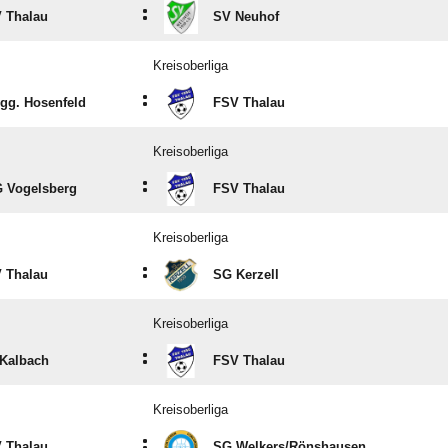
:
 Thalau
SV Neuhof
Kreisoberliga
:
gg. Hosenfeld
FSV Thalau
Kreisoberliga
:
 Vogelsberg
FSV Thalau
Kreisoberliga
:
 Thalau
SG Kerzell
Kreisoberliga
:
Kalbach
FSV Thalau
Kreisoberliga
:
 Thalau
SG Welkers/​Rönshausen