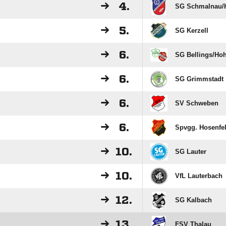
4.
SG Schmalnau/​H
5.
SG Kerzell
6.
SG Bellings/​Ho
6.
SG Grimmstadt
6.
SV Schweben
6.
Spvgg. Hosenfe
10.
SG Lauter
10.
VfL Lauterbach
12.
SG Kalbach
13.
FSV Thalau