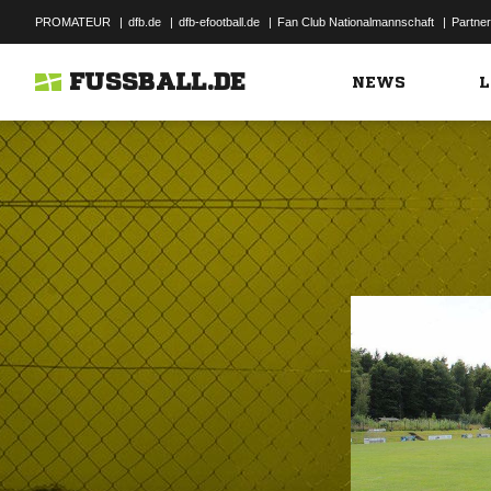
PROMATEUR
|
dfb.de
|
dfb-efootball.de
|
Fan Club Nationalmannschaft
|
Partner
FUSSBALL.DE
NEWS
L