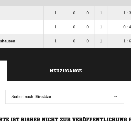
1
0
0
1
1 : 3
1
0
0
1
0 : 4
nshausen
1
0
0
1
1 : 6
NEUZUGÄNGE
Sortiert nach:
Einsätze
STE IST BISHER NICHT ZUR VERÖFFENTLICHUNG 