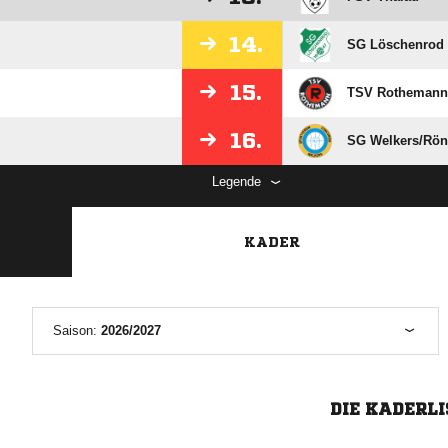
14.
SG Löschenrod
15.
TSV Rothemann
16.
SG Welkers/​Rö
Legende
KADER
Saison:
2026/2027
DIE KADERLI