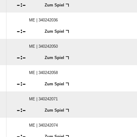

:

Zum Spiel
ME | 340242036

:

Zum Spiel
ME | 340242050

:

Zum Spiel
ME | 340242058

:

Zum Spiel
ME | 340242071

:

Zum Spiel
ME | 340242074

:

Zum Spiel