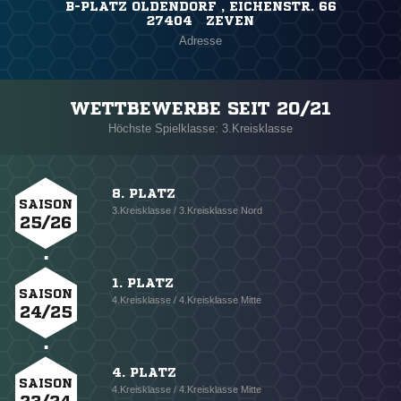
B-PLATZ OLDENDORF , EICHENSTR. 66
27404 ZEVEN
Adresse
WETTBEWERBE SEIT 20/21
Höchste Spielklasse: 3.Kreisklasse
8. PLATZ
SAISON
3.Kreisklasse / 3.Kreisklasse Nord
25/26
1. PLATZ
SAISON
4.Kreisklasse / 4.Kreisklasse Mitte
24/25
4. PLATZ
SAISON
4.Kreisklasse / 4.Kreisklasse Mitte