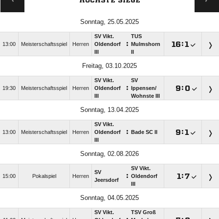
HÖCHSTE SIEGE
Sonntag, 25.05.2025
SV Vikt.
TUS
:

:

13:00
Meisterschaftsspiel
Herren
Oldendorf
Mulmshorn
III
II
Freitag, 03.10.2025
SV Vikt.
SV
:

:

19:30
Meisterschaftsspiel
Herren
Oldendorf
Ippensen/​
III
Wohnste III
Sonntag, 13.04.2025
SV Vikt.
:

:

13:00
Meisterschaftsspiel
Herren
Oldendorf
Bade SC II
III
Sonntag, 02.08.2026
SV Vikt.
SV
:

:

15:00
Pokalspiel
Herren
Oldendorf
Jeersdorf
III
Sonntag, 04.05.2025
SV Vikt.
TSV Groß