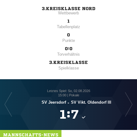
3.KREISKLASSE NORD
Wettbewerb
1
Tabellenplatz
0
Punkte
0:0
Torverhältnis
3.KREISKLASSE
Spielklasse
Letztes Spiel: So, 02.08.2026
15:00 | Pokale
SV Jeersdorf
-
SV Vikt. Oldendorf III

:

MANNSCHAFTS-NEWS