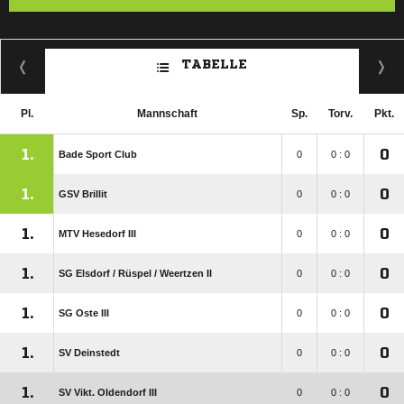
TABELLE
Pl.
Mannschaft
Sp.
Torv.
Pkt.
1.
0
Bade Sport Club
0
0 : 0
1.
0
GSV Brillit
0
0 : 0
1.
0
MTV Hesedorf III
0
0 : 0
1.
0
SG Elsdorf /​ Rüspel /​ Weertzen II
0
0 : 0
1.
0
SG Oste III
0
0 : 0
1.
0
SV Deinstedt
0
0 : 0
1.
0
SV Vikt. Oldendorf III
0
0 : 0