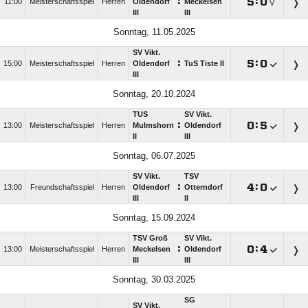
:

:

11:00
Meisterschaftsspiel
Herren
Oldendorf
Meckelsen
V
III
III
Sonntag, 11.05.2025
SV Vikt.
:

:

15:00
Meisterschaftsspiel
Herren
Oldendorf
TuS Tiste II
III
Sonntag, 20.10.2024
TUS
SV Vikt.
:

:

13:00
Meisterschaftsspiel
Herren
Mulmshorn
Oldendorf
II
III
Sonntag, 06.07.2025
SV Vikt.
TSV
:

:

13:00
Freundschaftsspiel
Herren
Oldendorf
Otterndorf
III
II
Sonntag, 15.09.2024
TSV Groß
SV Vikt.
:

:

13:00
Meisterschaftsspiel
Herren
Meckelsen
Oldendorf
III
III
Sonntag, 30.03.2025
SG
SV Vikt.