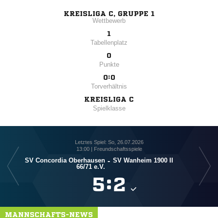
KREISLIGA C, GRUPPE 1
Wettbewerb
1
Tabellenplatz
0
Punkte
0:0
Torverhältnis
KREISLIGA C
Spielklasse
Letztes Spiel: So, 26.07.2026
13:00 | Freundschaftsspiele
SV Concordia Oberhausen
-
SV Wanheim 1900 II
66/​71 e.V.

:

MANNSCHAFTS-NEWS