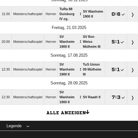
TuRa 88
SV Wanheim
:

:

11:00
Meisterschaftsspiel
Herren
Duisburg
1900 II
IV zg.
Freitag, 21.03.2025
SV
SV Rot-
:

:

20:00
Meisterschaftsspiel
Herren
Wanheim
Weiss
1900 II
Mülheim III
Sonntag, 17.08.2025
SV
TuS Union
:

:

12:30
Meisterschaftsspiel
Herren
Wanheim
09 Mülheim
1900 II
III
Sonntag, 28.09.2025
SV
:

:

12:30
Meisterschaftsspiel
Herren
Wanheim
SV Raadt II
1900 II
ALLE ANZEIGEN
Legende