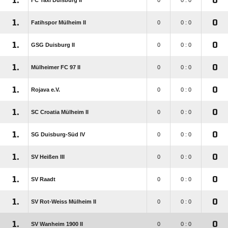
1.
0
FC Taxi Duisburg II
0
0 : 0
1.
0
Fatihspor Mülheim II
0
0 : 0
1.
0
GSG Duisburg II
0
0 : 0
1.
0
Mülheimer FC 97 II
0
0 : 0
1.
0
Rojava e.V.
0
0 : 0
1.
0
SC Croatia Mülheim II
0
0 : 0
1.
0
SG Duisburg-Süd IV
0
0 : 0
1.
0
SV Heißen III
0
0 : 0
1.
0
SV Raadt
0
0 : 0
1.
0
SV Rot-Weiss Mülheim II
0
0 : 0
1.
0
SV Wanheim 1900 II
0
0 : 0