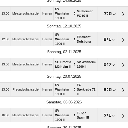
Sonntag, 24.08.2025
SV
Mülheimer
:

:

13:00
Meisterschaftsspiel
Herren
Wanheim
FC 97 II
1900 II
Sonntag, 12.10.2025
SV
Eintracht
:

:

12:30
Meisterschaftsspiel
Herren
Wanheim
Duisburg
1900 II
Sonntag, 02.11.2025
SC Croatia
SV Wanheim
:

:

13:00
Meisterschaftsspiel
Herren
Mülheim II
1900 II
Sonntag, 20.07.2025
SV
FC
:

:

13:00
Freundschaftsspiel
Herren
Wanheim
Sterkrade 72
1900 II
II
Samstag, 06.06.2026
SV
TuSpo
:

:

16:00
Meisterschaftsspiel
Herren
Wanheim
Saarn III
1900 II
Sonntag, 30.11.2025