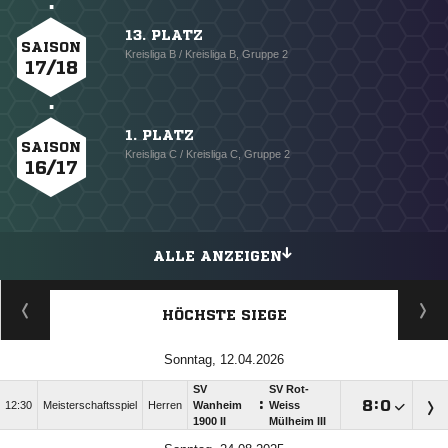
13. PLATZ
SAISON
Kreisliga B / Kreisliga B, Gruppe 2
17/18
1. PLATZ
SAISON
Kreisliga C / Kreisliga C, Gruppe 2
16/17
ALLE ANZEIGEN
HÖCHSTE SIEGE
Sonntag, 12.04.2026
SV
SV Rot-
:

:

12:30
Meisterschaftsspiel
Herren
Wanheim
Weiss
1900 II
Mülheim III