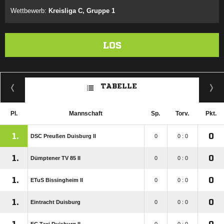
Wettbewerb:
Kreisliga C, Gruppe 1
LOS
TABELLE
Pl.
Mannschaft
Sp.
Torv.
Pkt.
1.
0
DSC Preußen Duisburg II
0
0 : 0
1.
0
Dümptener TV 85 II
0
0 : 0
1.
0
ETuS Bissingheim II
0
0 : 0
1.
0
Eintracht Duisburg
0
0 : 0