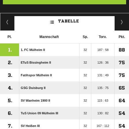
TABELLE
Pl.
Mannschaft
Sp.
Torv.
Pkt.
1.
88
1. FC Mülheim II
32
187 : 58
2.
75
ETuS Bissingheim II
32
126 : 36
3.
75
Fatihspor Mülheim II
32
131 : 49
4.
65
GSG Duisburg II
32
135 : 75
5.
64
SV Wanheim 1900 II
32
115 : 63
6.
54
TuS Union 09 Mülheim III
32
130 : 82
7.
54
SV Heißen III
32
167 : 112