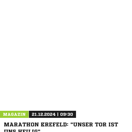
NACHRICHT SENDEN
* Pflichtfelder
MAGAZIN
21.12.2024 | 09:30
MARATHON KREFELD: "UNSER TOR IST
UNS HEILIG"