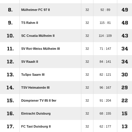
8.
49
Mülheimer FC 97 II
32
92 : 89
9.
48
TS Rahm II
32
115 : 81
10.
43
SC Croatia Mülheim II
32
114 : 109
11.
34
SV Rot-Weiss Mülheim III
32
71 : 147
12.
34
SV Raadt II
32
84 : 141
13.
30
TuSpo Saarn III
32
82 : 121
14.
29
TSV Heimaterde III
32
96 : 167
15.
22
Dümptener TV 85 II 9er
32
91 : 204
16.
15
Eintracht Duisburg
32
68 : 155
17.
13
FC Taxi Duisburg II
32
62 : 177