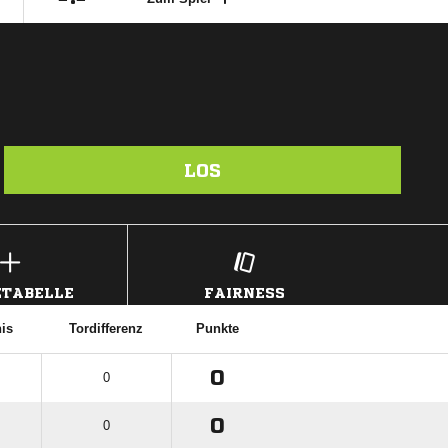
LOS
TABELLE
FAIRNESS
nis
Tordifferenz
Punkte
0
0
0
0