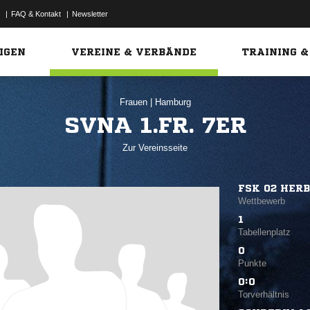
|
FAQ & Kontakt
|
Newsletter
Link
IGEN
VEREINE & VERBÄNDE
TRAINING &
Frauen
|
Hamburg
SVNA 1.FR. 7ER
Zur Vereinsseite
FSK 02 HER
Wettbewerb
1
Tabellenplatz
0
Punkte
0:0
Torverhältnis