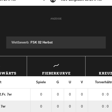
ANZEIGE
Wettbewerb:
FSK 02 Herbst
USWÄRTS
FIEBERKURVE
KREUZ
t
Spiele
G
U
V
Torverhält
.Fr. 7er
0
0
0
0
0 : 0
 7er
0
0
0
0
0 : 0