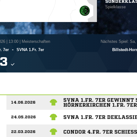
SONDERKLA
Spielklasse
026
|
13:00 | Meisterschaften
Nächstes Spiel: Sa,
-
. 7er
SVNA 1.Fr. 7er
Billstedt-Hor

SVNA 1.FR. 7ER GEWINNT 
14.06.2026
HÖRNERKIRCHEN 1.FR. 7ER
SVNA 1.FR. 7ER DEKLASSIE
24.05.2026
CONDOR 4.FR. 7ER SCHIESS
22.03.2026