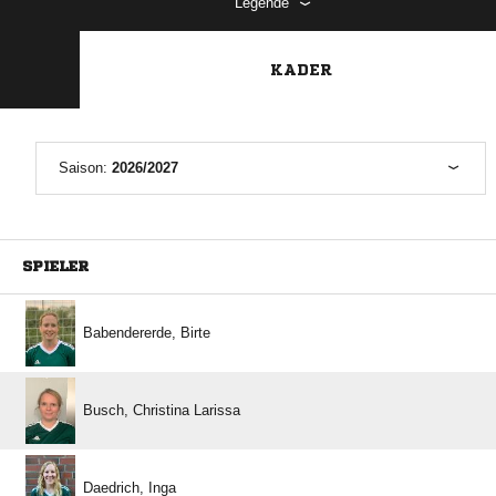
Legende
KADER
Saison:
2026/2027
SPIELER
 
  
 