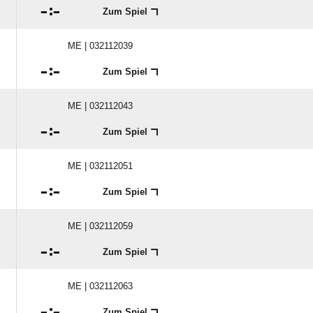

:

Zum Spiel
ME | 032112039

:

Zum Spiel
ME | 032112043

:

Zum Spiel
ME | 032112051

:

Zum Spiel
ME | 032112059

:

Zum Spiel
ME | 032112063

:

Zum Spiel