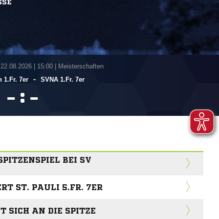
SSE
 22.08.2026
|
15:00 | Meisterschaften
-
n 1.Fr. 7er
SVNA 1.Fr. 7er
:


SPITZENSPIEL BEI SV
RT ST. PAULI 5.FR. 7ER
T SICH AN DIE SPITZE