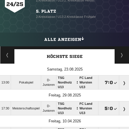
2.Kreisklasse / U13 2. Kreisklasse Herbst
24/25
5. PLATZ
2.Kreisklasse / U13 2.Kreisklasse Frühjahr
ALLE ANZEIGEN
HÖCHSTE SIEGE
Samstag, 23.08.2025
TSG
FC Land
D-
:

:

13:00
Pokalspiel
Nordholz
Wursten
Junioren
U13
U13
Freitag, 29.08.2025
TSG
FC Land
D-
:

:

17:30
Meisterschaftsspiel
Nordholz
Wursten
Junioren
U13
U13
Freitag, 10.04.2026