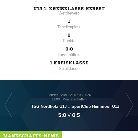
U12 1. KREISKLASSE HERBST
Wettbewerb
1
Tabellenplatz
0
Punkte
0:0
Torverhältnis
1.KREISKLASSE
Spielklasse
Letztes Spiel: So, 07.06.2026
11:00 | Meisterschaften
TSG Nordholz U13
-
SportClub Hemmoor U13

:

V

:

MANNSCHAFTS-NEWS