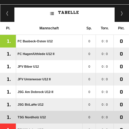
TABELLE
Pl.
Mannschaft
Sp.
Torv.
Pkt.
1.
0
FC Basbeck-Osten U12
0
0 : 0
1.
0
FC Hagen/​Uthlede U12 II
0
0 : 0
1.
0
JFV Biber U12
0
0 : 0
1.
0
JFV Unterweser U12 II
0
0 : 0
1.
0
JSG Am Dobrock U12-II
0
0 : 0
1.
0
JSG BöLaHe U12
0
0 : 0
1.
0
TSG Nordholz U12
0
0 : 0