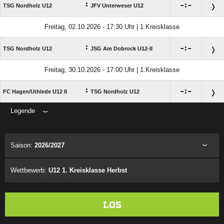
:

:

TSG Nordholz U12
JFV Unterweser U12
Freitag, 02.10.2026 - 17:30 Uhr | 1.Kreisklasse
:

:

TSG Nordholz U12
JSG Am Dobrock U12-II
Freitag, 30.10.2026 - 17:00 Uhr | 1.Kreisklasse
:

:

FC Hagen/​Uthlede U12 II
TSG Nordholz U12
Legende
ANZEIGE
Saison:
2026/2027
Wettbewerb:
U12 1. Kreisklasse Herbst
LOS