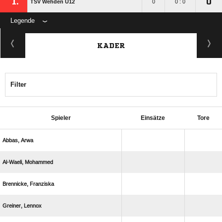
1.
0
TSV Wehden U12
0
0 : 0
Legende
KADER
Filter
Spieler
Einsätze
Tore
 
 
 
 