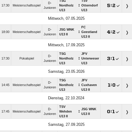
TSG
TSV
D-
:

:

17:30
Meisterschaftsspiel
Nordholz
Otterndorf
Junioren
U13
U13
Mittwoch, 07.05.2025
FC
D-
JSG WNK
:

:

18:00
Meisterschaftsspiel
Geestland
Junioren
U13 II
U13 II
Mittwoch, 17.09.2025
TSG
JFV
D-
:

:

17:30
Pokalspiel
Nordholz
Unterweser
Junioren
U13
U13
Samstag, 23.05.2026
TSG
JFV
D-
:

:

14:45
Meisterschaftsspiel
Nordholz
Cuxhaven
Junioren
U13
U13 II
Dienstag, 22.10.2024
TSV
D-
JSG WNK
:

:

17:45
Meisterschaftsspiel
Wehden
Junioren
U13 II
U13 II
Samstag, 27.09.2025