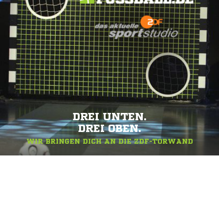
DREI UNTEN.
DREI OBEN.
WIR BRINGEN DICH AN DIE ZDF-TORWAND