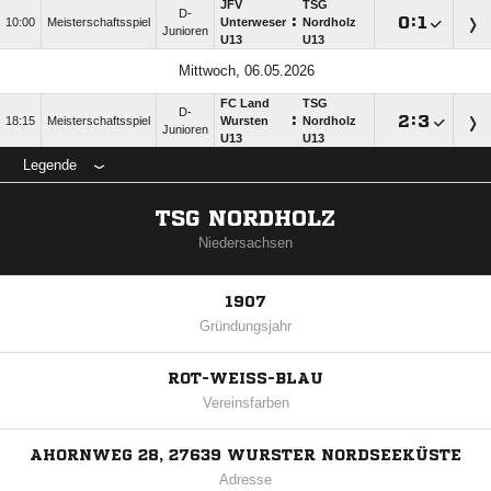
JFV
TSG
D-
:

:

10:00
Meisterschaftsspiel
Unterweser
Nordholz
Junioren
U13
U13
Mittwoch, 06.05.2026
FC Land
TSG
D-
:

:

18:15
Meisterschaftsspiel
Wursten
Nordholz
Junioren
U13
U13
Legende
TSG NORDHOLZ
Niedersachsen
1907
Gründungsjahr
ROT-WEISS-BLAU
Vereinsfarben
AHORNWEG 28, 27639 WURSTER NORDSEEKÜSTE
Adresse