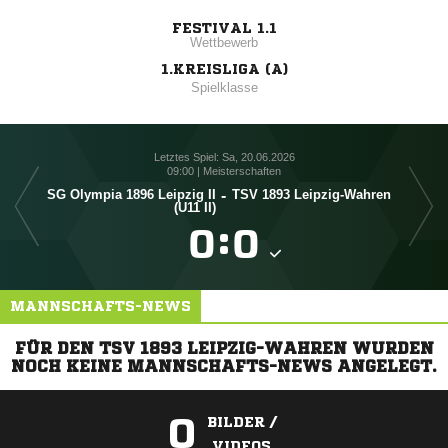
FESTIVAL 1.1
Wettbewerb
1.KREISLIGA (A)
Spielklasse
Letztes Spiel: Sa, 20.06.2026
09:00 | Meisterschaften
SG Olympia 1896 Leipzig II
-
TSV 1893 Leipzig-Wahren
TSV
(U11 II)

:

MANNSCHAFTS-NEWS
FÜR DEN TSV 1893 LEIPZIG-WAHREN WURDEN
NOCH KEINE MANNSCHAFTS-NEWS ANGELEGT.
0
BILDER /
VIDEOS