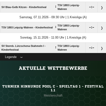
TSV 1893 Leipzig-
:

:

SV Blau-Gelb Kitzen - Kinderfestival
Wahren
Samstag, 07.11.2026 - 09:30 Uhr | 1.Kreisliga (A)
TSV 1893 Leipzig-
:

:

TSV 1893 Leipzig-Wahren - Kinderfestival
Wahren
Sonntag, 15.11.2026 - 11:00 Uhr | 1.Kreisliga (A)
SV Sternb. Lützschena-Stahmeln I -
TSV 1893 Leipzig-
:

:

Kinderfestival
Wahren
Legende
ANZEIGE
AKTUELLE WETTBEWERBE
TURNIER HINRUNDE POOL C - SPIELTAG 1 - FESTIVAL
1.1
Meisterschaft