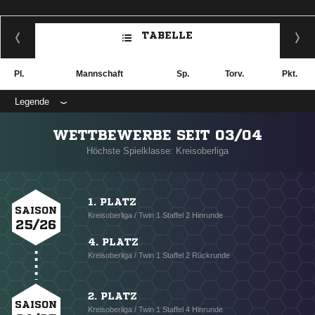
TABELLE
Pl.
Mannschaft
Sp.
Torv.
Pkt.
Legende
WETTBEWERBE SEIT 03/04
Höchste Spielklasse: Kreisoberliga
1. PLATZ
SAISON
Kreisoberliga / Twin 1 Staffel 2 Hinrunde
25/26
4. PLATZ
Kreisoberliga / Twin 1 Staffel 2 Rückrunde
2. PLATZ
SAISON
Kreisoberliga / Twin 1 Staffel 4 Hinrunde