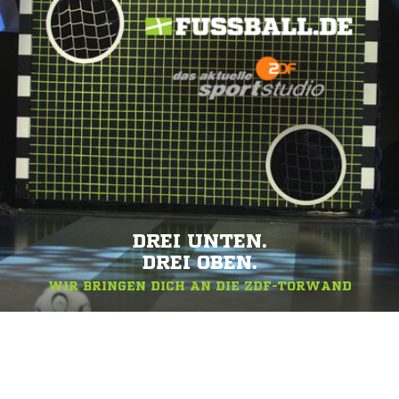
DREI UNTEN.
DREI OBEN.
WIR BRINGEN DICH AN DIE ZDF-TORWAND