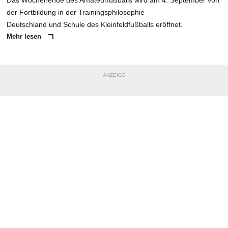
Das Wochenende des Amateurfußballs wird am 4. September von
der Fortbildung in der Trainingsphilosophie
Deutschland und Schule des Kleinfeldfußballs eröffnet.
Mehr lesen
ANZEIGE
NACHRICHT SENDEN
* Pflichtfelder