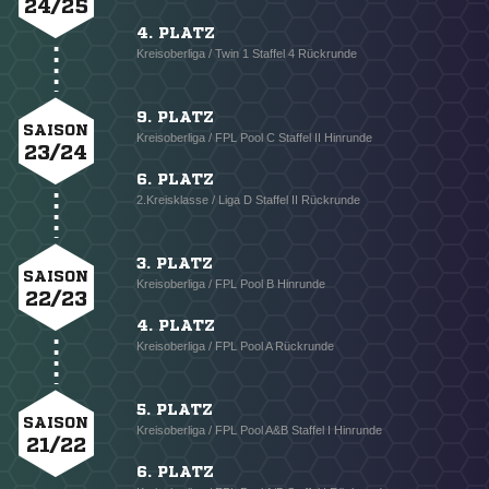
24/25
4. PLATZ
Kreisoberliga / Twin 1 Staffel 4 Rückrunde
9. PLATZ
SAISON
Kreisoberliga / FPL Pool C Staffel II Hinrunde
23/24
6. PLATZ
2.Kreisklasse / Liga D Staffel II Rückrunde
3. PLATZ
SAISON
Kreisoberliga / FPL Pool B Hinrunde
22/23
4. PLATZ
Kreisoberliga / FPL Pool A Rückrunde
5. PLATZ
SAISON
Kreisoberliga / FPL Pool A&B Staffel I Hinrunde
21/22
6. PLATZ