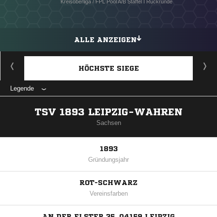
Kreisoberliga / FPL Pool A/B Staffel I Rückrunde
ALLE ANZEIGEN
HÖCHSTE SIEGE
Legende
TSV 1893 LEIPZIG-WAHREN
Sachsen
1893
Gründungsjahr
ROT-SCHWARZ
Vereinsfarben
AN DER ELSTER 35, 04159 LEIPZIG