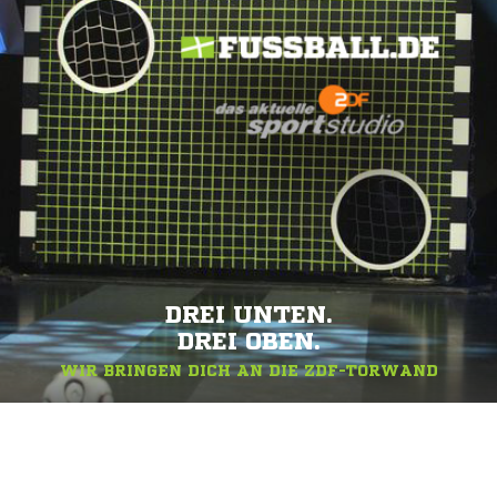
DREI UNTEN.
DREI OBEN.
WIR BRINGEN DICH AN DIE ZDF-TORWAND