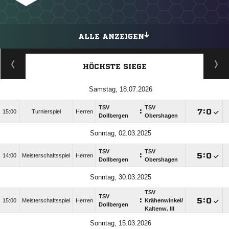
ALLE ANZEIGEN
HÖCHSTE SIEGE
Samstag, 18.07.2026
TSV
TSV
:

:

15:00
Turnierspiel
Herren
Dollbergen
Obershagen
Sonntag, 02.03.2025
TSV
TSV
:

:

14:00
Meisterschaftsspiel
Herren
Dollbergen
Obershagen
Sonntag, 30.03.2025
TSV
TSV
:

:

15:00
Meisterschaftsspiel
Herren
Krähenwinkel/​
Dollbergen
Kaltenw. III
Sonntag, 15.03.2026