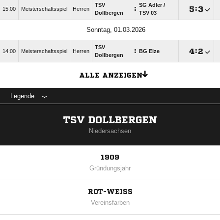
TSV
SG Adler /​
:

:

15:00
Meisterschaftsspiel
Herren
Dollbergen
TSV 03
Sonntag, 01.03.2026
TSV
:

:

14:00
Meisterschaftsspiel
Herren
BG Elze
Dollbergen
ALLE ANZEIGEN
Legende
TSV DOLLBERGEN
Niedersachsen
1909
Gründungsjahr
ROT-WEISS
Vereinsfarben