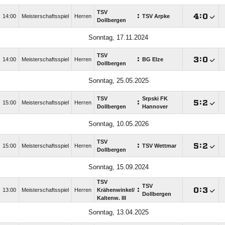
TSV
:

:

14:00
Meisterschaftsspiel
Herren
TSV Arpke
Dollbergen
Sonntag, 17.11.2024
TSV
:

:

14:00
Meisterschaftsspiel
Herren
BG Elze
Dollbergen
Sonntag, 25.05.2025
TSV
Srpski FK
:

:

15:00
Meisterschaftsspiel
Herren
Dollbergen
Hannover
Sonntag, 10.05.2026
TSV
:

:

15:00
Meisterschaftsspiel
Herren
TSV Wettmar
Dollbergen
Sonntag, 15.09.2024
TSV
TSV
:

:

13:00
Meisterschaftsspiel
Herren
Krähenwinkel/​
Dollbergen
Kaltenw. III
Sonntag, 13.04.2025