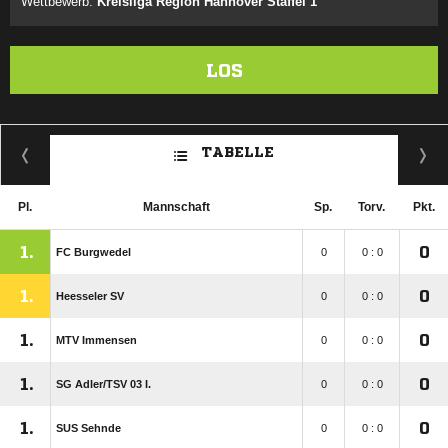
Wettbewerb:
Kreisliga Region Hannover Staffel 1
LOS
TABELLE
Pl.
Mannschaft
Sp.
Torv.
Pkt.
1.
0
FC Burgwedel
0
0 : 0
1.
0
Heesseler SV
0
0 : 0
1.
0
MTV Immensen
0
0 : 0
1.
0
SG Adler/​TSV 03 I.
0
0 : 0
1.
0
SUS Sehnde
0
0 : 0