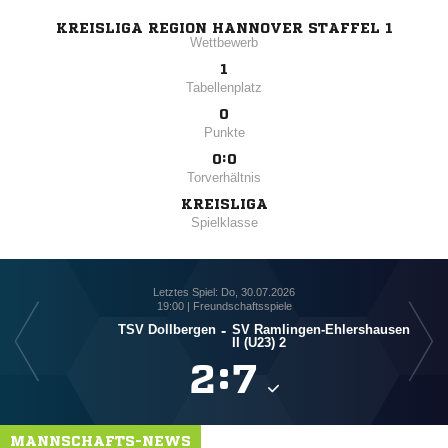
KREISLIGA REGION HANNOVER STAFFEL 1
Wettbewerb
1
Tabellenplatz
0
Punkte
0:0
Torverhältnis
KREISLIGA
Spielklasse
Letztes Spiel: Do, 30.07.2026
19:00 | Freundschaftsspiele
TSV Dollbergen
-
SV Ramlingen-Ehlershausen
II (U23) 2

:

MANNSCHAFTS-NEWS