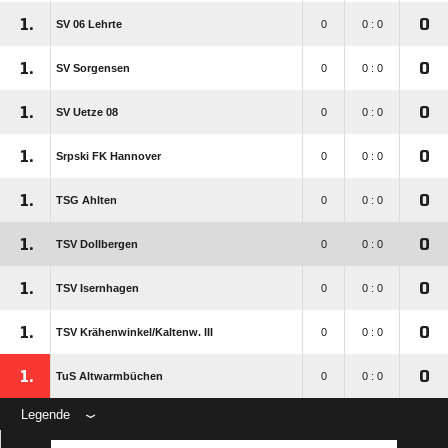
1.
0
SV 06 Lehrte
0
0 : 0
1.
0
SV Sorgensen
0
0 : 0
1.
0
SV Uetze 08
0
0 : 0
1.
0
Srpski FK Hannover
0
0 : 0
1.
0
TSG Ahlten
0
0 : 0
1.
0
TSV Dollbergen
0
0 : 0
1.
0
TSV Isernhagen
0
0 : 0
1.
0
TSV Krähenwinkel/​Kaltenw. III
0
0 : 0
1.
0
TuS Altwarmbüchen
0
0 : 0
Legende