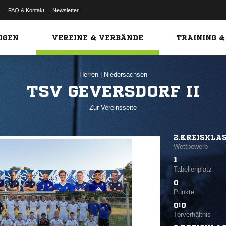
|
FAQ & Kontakt
|
Newsletter
Link
IGEN
VEREINE & VERBÄNDE
TRAINING &
Herren
|
Niedersachsen
TSV GEVERSDORF II
Zur Vereinsseite
2.KREISKLA
Wettbewerb
1
Tabellenplatz
0
Punkte
0:0
Torverhältnis