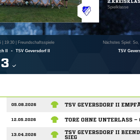
2.KREISKLA
Spielklasse
6
|
19:30 | Freundschaftsspiele
Nächstes Spiel: So,
-
h II
TSV Geversdorf II
TSV Gevers

TSV GEVERSDORF II EMP
05.08.2026
TORE OHNE UNTERLASS –
12.05.2026
TSV GEVERSDORF II BEEN
13.04.2026
SIEG