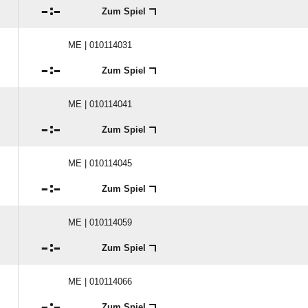

:

Zum Spiel
ME | 010114031

:

Zum Spiel
ME | 010114041

:

Zum Spiel
ME | 010114045

:

Zum Spiel
ME | 010114059

:

Zum Spiel
ME | 010114066

:

Zum Spiel