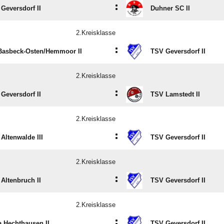
:
Geversdorf II
Duhner SC II
2.Kreisklasse
:
asbeck-Osten/​Hemmoor II
TSV Geversdorf II
2.Kreisklasse
:
Geversdorf II
TSV Lamstedt II
2.Kreisklasse
:
Altenwalde III
TSV Geversdorf II
2.Kreisklasse
:
Altenbruch II
TSV Geversdorf II
2.Kreisklasse
:
 Hechthausen II
TSV Geversdorf II