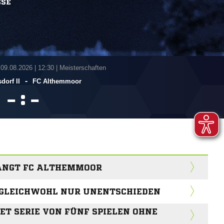
SSE
 09.08.2026
|
12:30 | Meisterschaften
-
dorf II
FC Althemmoor
:


FÄNGT FC ALTHEMMOOR
 GLEICHWOHL NUR UNENTSCHIEDEN
DET SERIE VON FÜNF SPIELEN OHNE