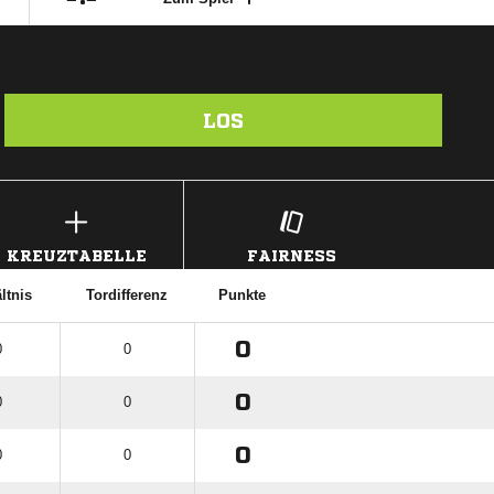
LOS
KREUZTABELLE
FAIRNESS
ltnis
Tordifferenz
Punkte
0
0
0
0
0
0
0
0
0