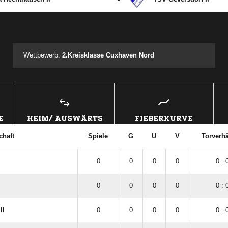
ANZEIGE
Wettbewerb:
2.Kreisklasse Cuxhaven Nord
E
HEIM/ AUSWÄRTS
FIEBERKURVE
haft
Spiele
G
U
V
Torverhä
0
0
0
0
0 : 
0
0
0
0
0 : 
II
0
0
0
0
0 : 