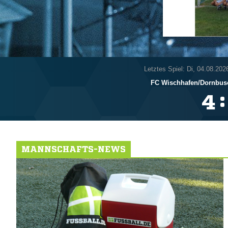
Letztes Spiel: Di, 04.08.202
FC Wischhafen/​Dornbusc
:

MANNSCHAFTS-NEWS