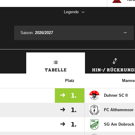
Legende
Saison:
2026/2027
TABELLE
HIN-/ RÜCKRUND
Platz
Mannsc
1.
Duhner SC II
1.
FC Althemmoor
1.
SG Am Dobrock 