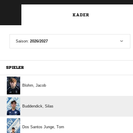
KADER
Saison:
2026/2027
SPIELER
 
 
   