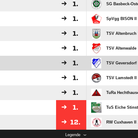
1.
SG Basbeck-Oste
1.
SpVgg BISON II
1.
TSV Altenbruch 
1.
TSV Altenwalde I
1.
TSV Geversdorf 
1.
TSV Lamstedt II
1.
TuRa Hechthause
1.
TuS Eiche Stinst
12.
RW Cuxhaven II 
Legende