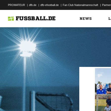
PROMATEUR
|
dfb.de
|
dfb-efootball.de
|
Fan Club Nationalmannschaft
|
Partner
FUSSBALL.DE
NEWS
L