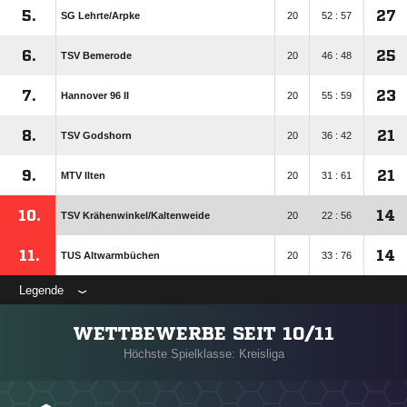
5.
27
SG Lehrte/​Arpke
20
52 : 57
6.
25
TSV Bemerode
20
46 : 48
7.
23
Hannover 96 II
20
55 : 59
8.
21
TSV Godshorn
20
36 : 42
9.
21
MTV Ilten
20
31 : 61
10.
14
TSV Krähenwinkel/​Kaltenweide
20
22 : 56
11.
14
TUS Altwarmbüchen
20
33 : 76
Legende
WETTBEWERBE SEIT 10/11
Höchste Spielklasse: Kreisliga