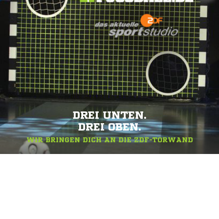
DREI UNTEN.
DREI OBEN.
WIR BRINGEN DICH AN DIE ZDF-TORWAND