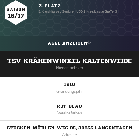
2. PLATZ
SAISON
1.Kreisklasse / Senioren Ü50 1.Kreisklasse Staffel 3
16/17
ALLE ANZEIGEN
TSV KRÄHENWINKEL KALTENWEIDE
Niedersachsen
1910
Gründungsjahr
ROT-BLAU
Vereinsfarben
STUCKEN-MÜHLEN-WEG 85, 30855 LANGENHAGEN
Adresse