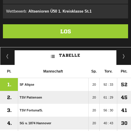
Wettbewerb:
Altsenioren Ü50 1. Kreisklasse St.1
LOS
TABELLE
Pl.
Mannschaft
Sp.
Torv.
Pkt.
1.
52
SF Aligse
20
92 : 33
2.
45
TSV Pattensen
20
61 : 29
3.
41
TSV Fortuna/​S.
20
56 : 30
4.
30
SG v. 1874 Hannover
20
40 : 43