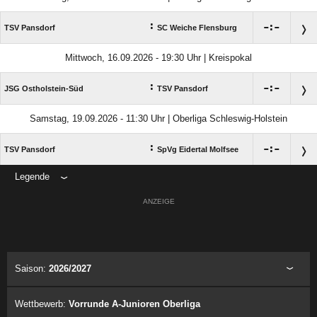
:

:

TSV Pansdorf
SC Weiche Flensburg
Mittwoch, 16.09.2026 - 19:30 Uhr | Kreispokal
:

:

JSG Ostholstein-Süd
TSV Pansdorf
Samstag, 19.09.2026 - 11:30 Uhr | Oberliga Schleswig-Holstein
:

:

TSV Pansdorf
SpVg Eidertal Molfsee
Legende
ANZEIGE
Saison:
2026/2027
Wettbewerb:
Vorrunde A-Junioren Oberliga