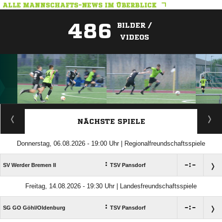
ALLE MANNSCHAFTS-NEWS IM ÜBERBLICK
486
BILDER /
VIDEOS
ANZEIGE
NÄCHSTE SPIELE
Donnerstag, 06.08.2026 - 19:00 Uhr | Regionalfreundschaftsspiele
:

:

SV Werder Bremen II
TSV Pansdorf
Freitag, 14.08.2026 - 19:30 Uhr | Landesfreundschaftsspiele
:

:

SG GO Göhl/​Oldenburg
TSV Pansdorf