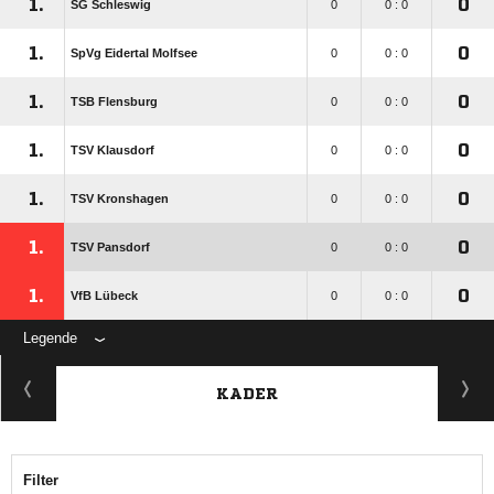
1.
0
SG Schleswig
0
0 : 0
1.
0
SpVg Eidertal Molfsee
0
0 : 0
1.
0
TSB Flensburg
0
0 : 0
1.
0
TSV Klausdorf
0
0 : 0
1.
0
TSV Kronshagen
0
0 : 0
1.
0
TSV Pansdorf
0
0 : 0
1.
0
VfB Lübeck
0
0 : 0
Legende
KADER
Filter