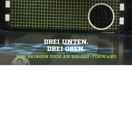
DREI UNTEN.
DREI OBEN.
WIR BRINGEN DICH AN DIE ZDF-TORWAND