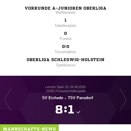
VORRUNDE A-JUNIOREN OBERLIGA
Wettbewerb
1
Tabellenplatz
0
Punkte
0:0
Torverhältnis
OBERLIGA SCHLESWIG-HOLSTEIN
Spielklasse
Letztes Spiel: Di, 04.08.2026
19:00 | Freundschaftsspiele
SV Eichede
-
TSV Pansdorf

:

MANNSCHAFTS-NEWS