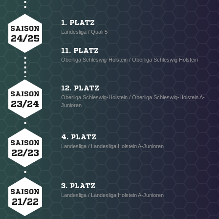
1. PLATZ
SAISON
Landesliga / Quali 5
24/25
11. PLATZ
Oberliga Schleswig-Holstein / Oberliga Schleswig Holstein
12. PLATZ
SAISON
Oberliga Schleswig-Holstein / Oberliga Schleswig-Holstein A-
23/24
Junioren
4. PLATZ
SAISON
Landesliga / Landesliga Holstein A-Junioren
22/23
3. PLATZ
SAISON
Landesliga / Landesliga Holstein A-Junioren
21/22