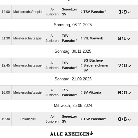
A-
Sereetzer
:

:

14:00
Meisterschaftsspiel
TSV Pansdorf
Junioren
SV
Samstag, 08.11.2025
A-
TSV
:

:

11:30
Meisterschaftsspiel
VfL Vorwerk
Junioren
Pansdorf
Sonntag, 30.11.2025
SG Büchen-
A-
TSV
:

:

12:45
Meisterschaftsspiel
Siebeneichener
Junioren
Pansdorf
SV
Sonntag, 21.09.2025
A-
TSV
:

:

16:00
Meisterschaftsspiel
SV Viktoria
Junioren
Pansdorf
Mittwoch, 25.09.2024
A-
Sereetzer
:

:

19:30
Pokalspiel
TSV Pansdorf
Junioren
SV
ALLE ANZEIGEN