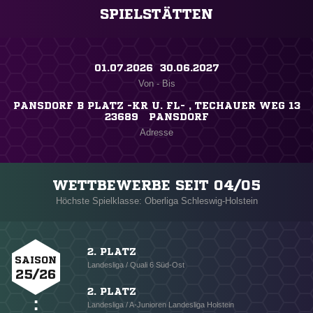
SPIELSTÄTTEN
01.07.2026 ​ 30.06.2027
Von - Bis
PANSDORF B PLATZ -KR U. FL- , TECHAUER WEG 13
23689 PANSDORF
Adresse
WETTBEWERBE SEIT 04/05
Höchste Spielklasse: Oberliga Schleswig-Holstein
2. PLATZ
SAISON
Landesliga / Quali 6 Süd-Ost
25/26
2. PLATZ
Landesliga / A-Junioren Landesliga Holstein