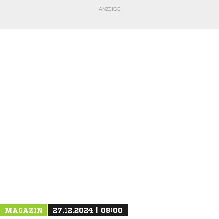
ANZEIGE
NACHRICHT SENDEN
* Pflichtfelder
MAGAZIN
27.12.2024 | 08:00