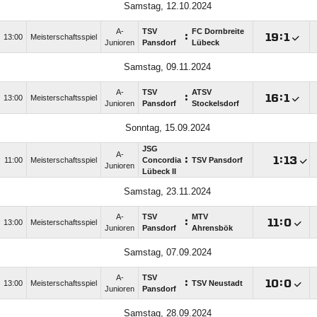
Samstag, 12.10.2024
A-
TSV
FC Dornbreite
:

:

13:00
Meisterschaftsspiel
Junioren
Pansdorf
Lübeck
Samstag, 09.11.2024
A-
TSV
ATSV
:

:

13:00
Meisterschaftsspiel
Junioren
Pansdorf
Stockelsdorf
Sonntag, 15.09.2024
JSG
A-
:

:

11:00
Meisterschaftsspiel
Concordia
TSV Pansdorf
Junioren
Lübeck II
Samstag, 23.11.2024
A-
TSV
MTV
:

:

13:00
Meisterschaftsspiel
Junioren
Pansdorf
Ahrensbök
Samstag, 07.09.2024
A-
TSV
:

:

13:00
Meisterschaftsspiel
TSV Neustadt
Junioren
Pansdorf
Samstag, 28.09.2024