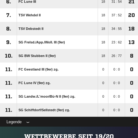
6.
21
FC Lune III
18
31 : 54
7.
20
TSV Wehdel II
18
37 : 52
8.
18
TSV Debstedt II
18
34 : 55
9.
13
SG Frelsd./​App./​Woll. III (9er)
18
23 : 62
10.
8
SG BW Stubben II (9er)
18
26 : 77
11.
0
FC Geestland III (9er) zg.
0
0 : 0
11.
0
FC Lune IV (9er) zg.
0
0 : 0
11.
0
SG Landw./​L'moor/​Bü-N II (9er) zg.
0
0 : 0
11.
0
SG Schiffdorf/​Sellstedt (9er) zg.
0
0 : 0
Legende
WETTBEWERBE SEIT 19/20