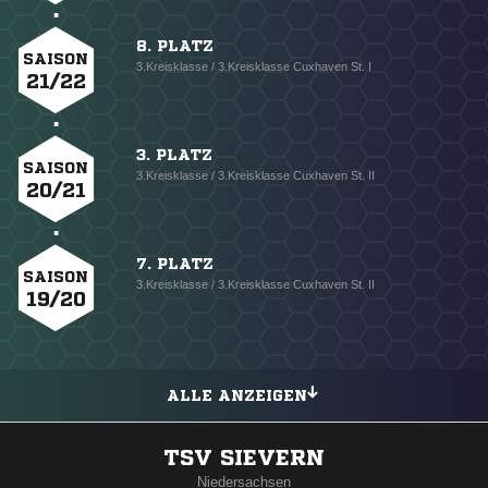
8. PLATZ
SAISON
3.Kreisklasse / 3.Kreisklasse Cuxhaven St. I
21/22
3. PLATZ
SAISON
3.Kreisklasse / 3.Kreisklasse Cuxhaven St. II
20/21
7. PLATZ
SAISON
3.Kreisklasse / 3.Kreisklasse Cuxhaven St. II
19/20
ALLE ANZEIGEN
TSV SIEVERN
Niedersachsen