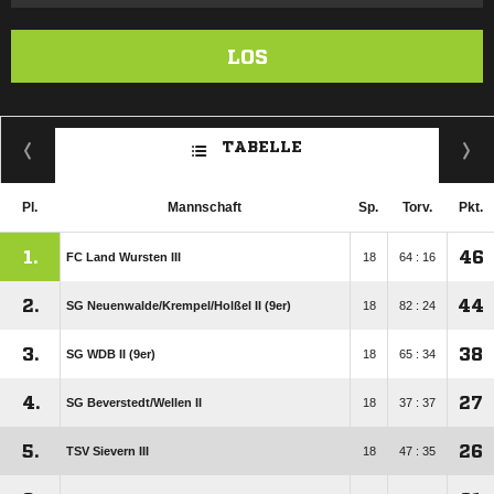
LOS
TABELLE
Pl.
Mannschaft
Sp.
Torv.
Pkt.
1.
46
FC Land Wursten III
18
64 : 16
2.
44
SG Neuenwalde/​Krempel/​Holßel II (9er)
18
82 : 24
3.
38
SG WDB II (9er)
18
65 : 34
4.
27
SG Beverstedt/​Wellen II
18
37 : 37
5.
26
TSV Sievern III
18
47 : 35