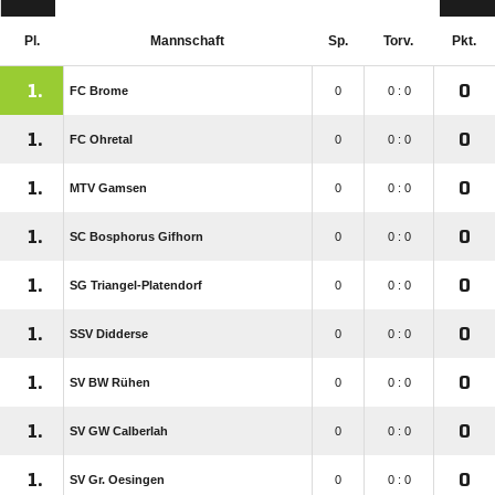
Pl.
Mannschaft
Sp.
Torv.
Pkt.
1.
0
FC Brome
0
0 : 0
1.
0
FC Ohretal
0
0 : 0
1.
0
MTV Gamsen
0
0 : 0
1.
0
SC Bosphorus Gifhorn
0
0 : 0
1.
0
SG Triangel-Platendorf
0
0 : 0
1.
0
SSV Didderse
0
0 : 0
1.
0
SV BW Rühen
0
0 : 0
1.
0
SV GW Calberlah
0
0 : 0
1.
0
SV Gr. Oesingen
0
0 : 0