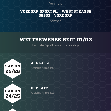
Von - Bis
VORDORF SPORTPL. , WESTSTRASSE
38533 VORDORF
Adresse
WETTBEWERBE SEIT 01/02
Höchste Spielklasse: Bezirksliga
4. PLATZ
SAISON
Kreisliga / Kreisliga
25/26
8. PLATZ
SAISON
Kreisliga / Kreisliga
24/25