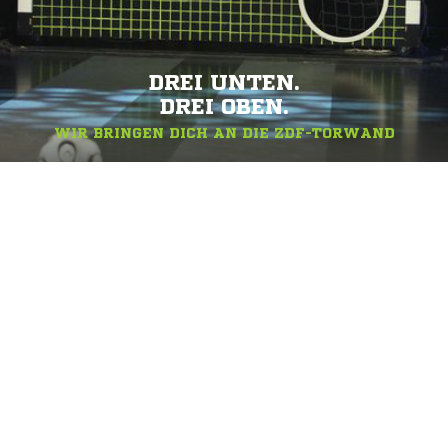
DREI UNTEN.
DREI OBEN.
WIR BRINGEN DICH AN DIE ZDF-TORWAND