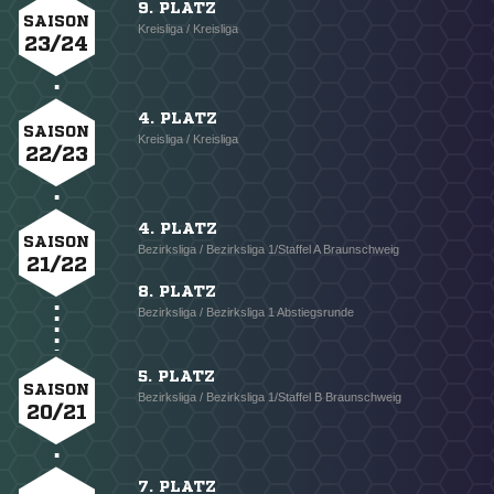
9. PLATZ
SAISON
Kreisliga / Kreisliga
23/24
4. PLATZ
SAISON
Kreisliga / Kreisliga
22/23
4. PLATZ
SAISON
Bezirksliga / Bezirksliga 1/Staffel A Braunschweig
21/22
8. PLATZ
Bezirksliga / Bezirksliga 1 Abstiegsrunde
5. PLATZ
SAISON
Bezirksliga / Bezirksliga 1/Staffel B Braunschweig
20/21
7. PLATZ