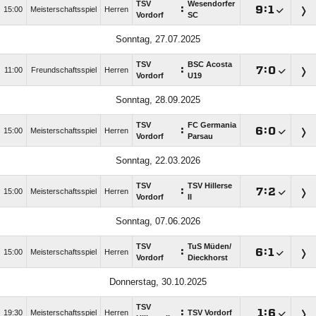
TSV
Wesendorfer
:

:

15:00
Meisterschaftsspiel
Herren
Vordorf
SC
Sonntag, 27.07.2025
TSV
BSC Acosta
:

:

11:00
Freundschaftsspiel
Herren
Vordorf
U19
Sonntag, 28.09.2025
TSV
FC Germania
:

:

15:00
Meisterschaftsspiel
Herren
Vordorf
Parsau
Sonntag, 22.03.2026
TSV
TSV Hillerse
:

:

15:00
Meisterschaftsspiel
Herren
Vordorf
II
Sonntag, 07.06.2026
TSV
TuS Müden/​
:

:

15:00
Meisterschaftsspiel
Herren
Vordorf
Dieckhorst
Donnerstag, 30.10.2025
TSV
:

:

19:30
Meisterschaftsspiel
Herren
TSV Vordorf