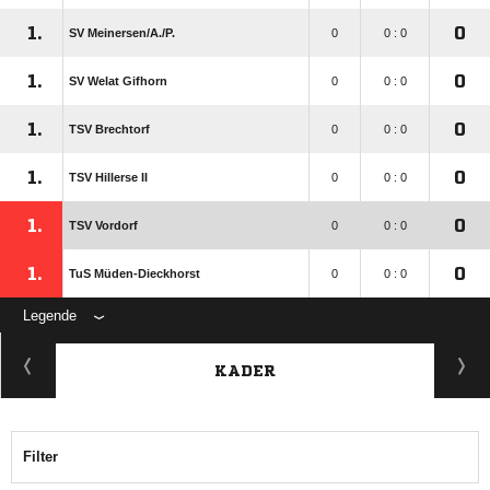
1.
0
SV Meinersen/​A./​P.
0
0 : 0
1.
0
SV Welat Gifhorn
0
0 : 0
1.
0
TSV Brechtorf
0
0 : 0
1.
0
TSV Hillerse II
0
0 : 0
1.
0
TSV Vordorf
0
0 : 0
1.
0
TuS Müden-Dieckhorst
0
0 : 0
Legende
KADER
Filter