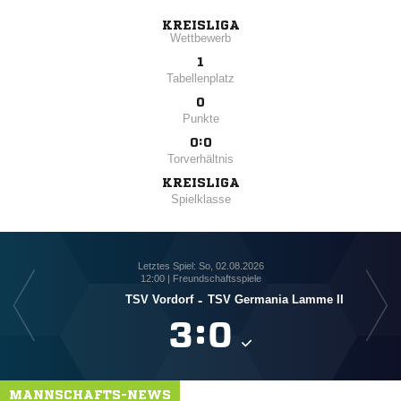
KREISLIGA
Wettbewerb
1
Tabellenplatz
0
Punkte
0:0
Torverhältnis
KREISLIGA
Spielklasse
Letztes Spiel: So, 02.08.2026
12:00 | Freundschaftsspiele
TSV Vordorf
-
TSV Germania Lamme II

:

MANNSCHAFTS-NEWS