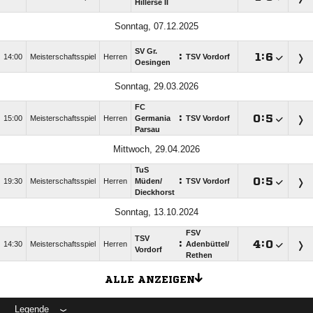
Hillerse II
Sonntag, 07.12.2025
SV Gr.
:

:

14:00
Meisterschaftsspiel
Herren
TSV Vordorf
Oesingen
Sonntag, 29.03.2026
FC
:

:

15:00
Meisterschaftsspiel
Herren
Germania
TSV Vordorf
Parsau
Mittwoch, 29.04.2026
TuS
:

:

19:30
Meisterschaftsspiel
Herren
Müden/​
TSV Vordorf
Dieckhorst
Sonntag, 13.10.2024
FSV
TSV
:

:

14:30
Meisterschaftsspiel
Herren
Adenbüttel/​
Vordorf
Rethen
ALLE ANZEIGEN
Legende