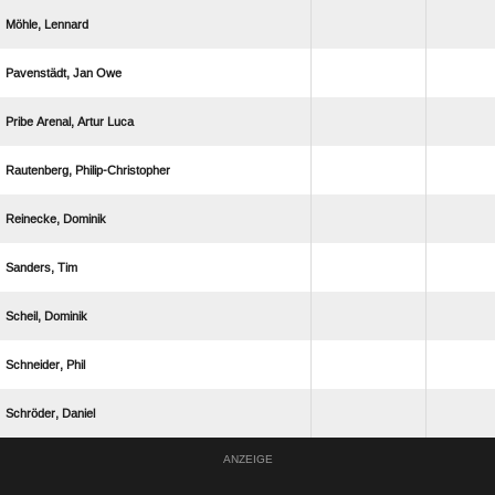
 
  
   
 
 
 
 
 
 
ANZEIGE