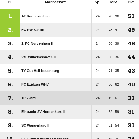
Pl.
Mannschaft
Sp.
Torv.
Pkt.
1.
50
AT Rodenkirchen
24
70 : 36
2.
49
FC RW Sande
24
73 : 41
3.
48
1. FC Nordenham II
24
68 : 39
4.
44
VfL Wilhelmshaven II
24
56 : 36
5.
43
TV Gut Heil Neuenburg
24
71 : 35
6.
40
FC Ezidxan WHV
24
56 : 62
7.
33
TuS Varel
24
45 : 61
8.
31
Eintracht SV Nordenham II
24
52 : 59
9.
30
SC Wangerland II
24
51 : 54