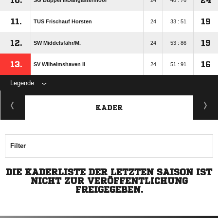
10.
24
SG Büppel II/​Dangastermoor
24
48 : 76
11.
19
TUS Frischauf Horsten
24
33 : 51
12.
19
SW Middelsfähr/​M.
24
53 : 86
13.
16
SV Wilhelmshaven II
24
51 : 91
Legende
KADER
Filter
DIE KADERLISTE DER LETZTEN SAISON IST
NICHT ZUR VERÖFFENTLICHUNG
FREIGEGEBEN.