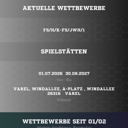
AKTUELLE WETTBEWERBE
FS/H/K-FS/JWH/1
SPIELSTÄTTEN
01.07.2026 ​ 30.06.2027
Von - Bis
VAREL, WINDALLEE, A-PLATZ , WINDALLEE
26316 VAREL
Adresse
WETTBEWERBE SEIT 01/02
Höchste Spielklasse: Bezirksliga