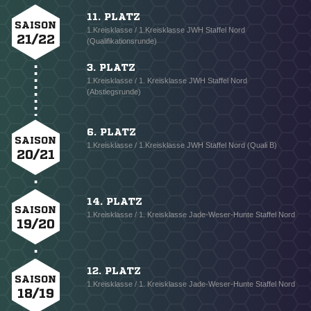
11. PLATZ
SAISON
1.Kreisklasse / 1.Kreisklasse JWH Staffel Nord
21/22
(Qualifikationsrunde)
3. PLATZ
1.Kreisklasse / 1. Kreisklasse JWH Staffel Nord
(Abstiegsrunde)
6. PLATZ
SAISON
1.Kreisklasse / 1.Kreisklasse JWH Staffel Nord (Quali B)
20/21
14. PLATZ
SAISON
1.Kreisklasse / 1. Kreisklasse Jade-Weser-Hunte Staffel Nord
19/20
12. PLATZ
SAISON
1.Kreisklasse / 1. Kreisklasse Jade-Weser-Hunte Staffel Nord
18/19