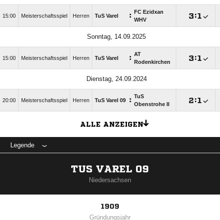
FC Ezidxan
:

:

15:00
Meisterschaftsspiel
Herren
TuS Varel
WHV
Sonntag, 14.09.2025
AT
:

:

15:00
Meisterschaftsspiel
Herren
TuS Varel
Rodenkirchen
Dienstag, 24.09.2024
TuS
:

:

20:00
Meisterschaftsspiel
Herren
TuS Varel 09
Obenstrohe II
ALLE ANZEIGEN
Legende
TUS VAREL 09
Niedersachsen
1909
Gründungsjahr