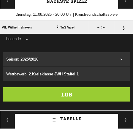
NÄCHSTE SPIELE
Dienstag, 11.08.2026 - 20:00 Uhr | Kreisfreundschaftsspiele
:

:

VfL Wilhelmshaven
TuS Varel
Legende
ANZEIGE
Saison:
2025/2026
Wettbewerb:
2.Kreisklasse JWH Staffel 1
LOS
TABELLE