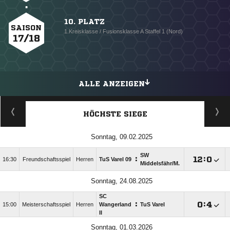
10. PLATZ
SAISON
1.Kreisklasse / Fusionsklasse A Staffel 1 (Nord)
17/18
ALLE ANZEIGEN
HÖCHSTE SIEGE
Sonntag, 09.02.2025
SW
:

:

16:30
Freundschaftsspiel
Herren
TuS Varel 09
Middelsfähr/​M.
Sonntag, 24.08.2025
SC
:

:

15:00
Meisterschaftsspiel
Herren
Wangerland
TuS Varel
II
Sonntag, 01.03.2026