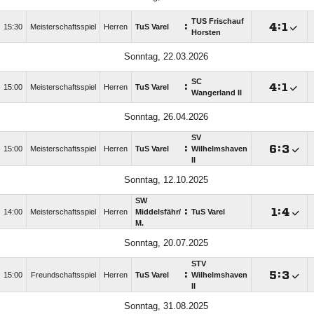
TUS Frischauf
:

:

15:30
Meisterschaftsspiel
Herren
TuS Varel
Horsten
Sonntag, 22.03.2026
SC
:

:

15:00
Meisterschaftsspiel
Herren
TuS Varel
Wangerland II
Sonntag, 26.04.2026
SV
:

:

15:00
Meisterschaftsspiel
Herren
TuS Varel
Wilhelmshaven
II
Sonntag, 12.10.2025
SW
:

:

14:00
Meisterschaftsspiel
Herren
Middelsfähr/​
TuS Varel
M.
Sonntag, 20.07.2025
STV
:

:

15:00
Freundschaftsspiel
Herren
TuS Varel
Wilhelmshaven
II
Sonntag, 31.08.2025