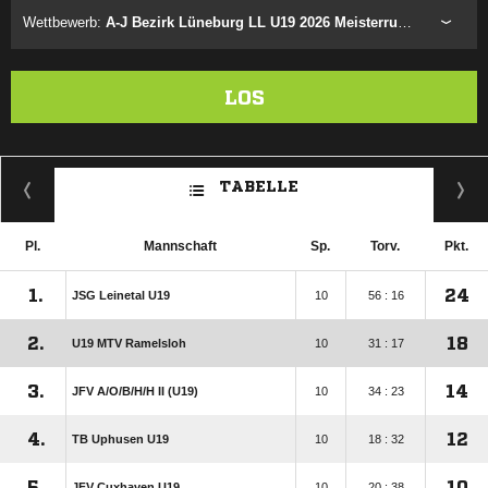
Wettbewerb:
A-J Bezirk Lüneburg LL U19 2026 Meisterrunde
LOS
TABELLE
Pl.
Mannschaft
Sp.
Torv.
Pkt.
1.
24
JSG Leinetal U19
10
56 : 16
2.
18
U19 MTV Ramelsloh
10
31 : 17
3.
14
JFV A/​O/​B/​H/​H II (U19)
10
34 : 23
4.
12
TB Uphusen U19
10
18 : 32
5.
10
JFV Cuxhaven U19
10
20 : 38