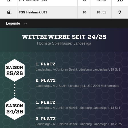
6.
7
FSG Heidmark U19
10
18 : 51
Legende
WETTBEWERBE SEIT 24/25
Höchste Spielklasse: Landesliga
1. PLATZ
SAISON
Landesliga / A-Junioren Bezirk Lüneburg Landesliga U19 St.1
25/26
2. PLATZ
Landesliga / A-J Bezirk Lüneburg LL U19 2026 Meisterrunde
1. PLATZ
SAISON
Landesliga / A-Junioren Bezirk Lüneburg Landesliga U18 St.1
24/25
2. PLATZ
Landesliga / A-Junioren Bezirk Lüneburg Landesliga U18 2025