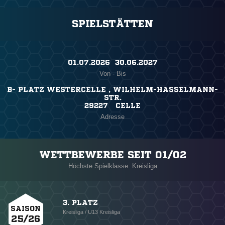
SPIELSTÄTTEN
01.07.2026 ​ 30.06.2027
Von - Bis
B- PLATZ WESTERCELLE , WILHELM-HASSELMANN-
STR.
29227 CELLE
Adresse
WETTBEWERBE SEIT 01/02
Höchste Spielklasse: Kreisliga
3. PLATZ
SAISON
Kreisliga / U13 Kreisliga
25/26