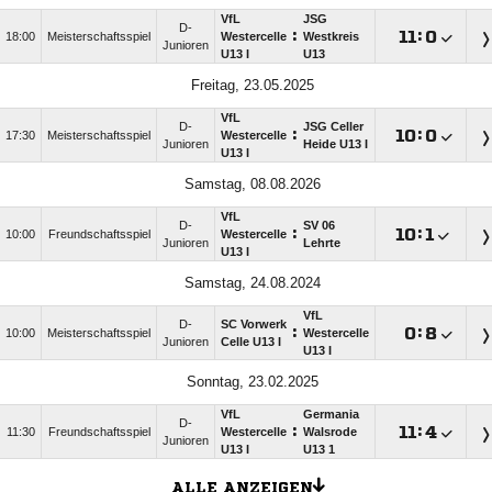
VfL
JSG
D-
:

:

18:00
Meisterschaftsspiel
Westercelle
Westkreis
Junioren
U13 I
U13
Freitag, 23.05.2025
VfL
D-
JSG Celler
:

:

17:30
Meisterschaftsspiel
Westercelle
Junioren
Heide U13 I
U13 I
Samstag, 08.08.2026
VfL
D-
SV 06
:

:

10:00
Freundschaftsspiel
Westercelle
Junioren
Lehrte
U13 I
Samstag, 24.08.2024
VfL
D-
SC Vorwerk
:

:

10:00
Meisterschaftsspiel
Westercelle
Junioren
Celle U13 I
U13 I
Sonntag, 23.02.2025
VfL
Germania
D-
:

:

11:30
Freundschaftsspiel
Westercelle
Walsrode
Junioren
U13 I
U13 1
ALLE ANZEIGEN