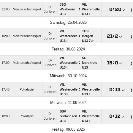
JSG
VfL
D-
:

:

11:00
Meisterschaftsspiel
Westkreis
Westercelle
Junioren
U13
U13 I
Samstag, 25.04.2026
VfL
TUS
D-
:

:

10:00
Meisterschaftsspiel
Westercelle
Bergen
Junioren
U13 I
U13 7er
Freitag, 30.08.2024
VfL
SG
D-
:

:

17:00
Meisterschaftsspiel
Westercelle
Nordkreis
Junioren
U13 I
U13
Mittwoch, 30.10.2024
VfL
VfL
D-
:

:

17:45
Pokalspiel
Westercelle
Westercelle
Junioren
U13 II
U13 I
Mittwoch, 11.09.2024
SSV
VfL
D-
:

:

18:00
Pokalspiel
Südwinsen
Westercelle
Junioren
U13
U13 I
Freitag, 09.05.2025