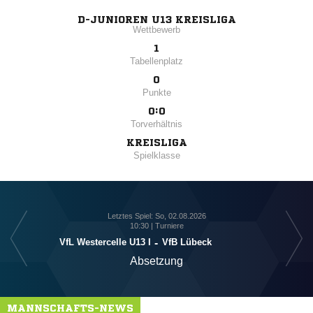
D-JUNIOREN U13 KREISLIGA
Wettbewerb
1
Tabellenplatz
0
Punkte
0:0
Torverhältnis
KREISLIGA
Spielklasse
Letztes Spiel: So, 02.08.2026
10:30 | Turniere
VfL Westercelle U13 I
-
VfB Lübeck
Absetzung
MANNSCHAFTS-NEWS