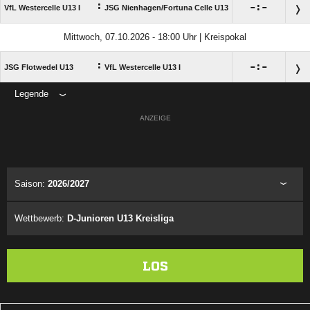
:

:

VfL Westercelle U13 I
JSG Nienhagen/​Fortuna Celle U13
Mittwoch, 07.10.2026 - 18:00 Uhr | Kreispokal
:

:

JSG Flotwedel U13
VfL Westercelle U13 I
Legende
ANZEIGE
Saison:
2026/2027
Wettbewerb:
D-Junioren U13 Kreisliga
LOS