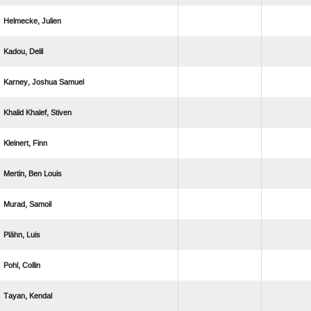
 
 
  
  
 
  
 
 
 
 