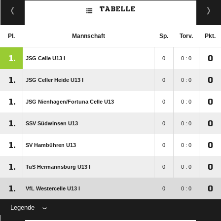
TABELLE
Pl.
Mannschaft
Sp.
Torv.
Pkt.
1.
0
JSG Celle U13 I
0
0 : 0
1.
0
JSG Celler Heide U13 I
0
0 : 0
1.
0
JSG Nienhagen/​Fortuna Celle U13
0
0 : 0
1.
0
SSV Südwinsen U13
0
0 : 0
1.
0
SV Hambühren U13
0
0 : 0
1.
0
TuS Hermannsburg U13 I
0
0 : 0
1.
0
VfL Westercelle U13 I
0
0 : 0
Legende