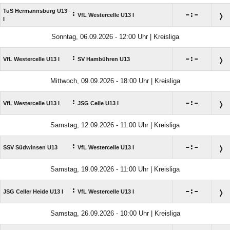
TuS Hermannsburg U13
:

:

VfL Westercelle U13 I
I
Sonntag, 06.09.2026 - 12:00 Uhr | Kreisliga
:

:

VfL Westercelle U13 I
SV Hambühren U13
Mittwoch, 09.09.2026 - 18:00 Uhr | Kreisliga
:

:

VfL Westercelle U13 I
JSG Celle U13 I
Samstag, 12.09.2026 - 11:00 Uhr | Kreisliga
:

:

SSV Südwinsen U13
VfL Westercelle U13 I
Samstag, 19.09.2026 - 11:00 Uhr | Kreisliga
:

:

JSG Celler Heide U13 I
VfL Westercelle U13 I
Samstag, 26.09.2026 - 10:00 Uhr | Kreisliga