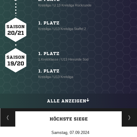
Kreisliga / U 13 Kreisliga Rückrunde
1. PLATZ
SAISON
Kreisliga / U13 Kreisliga Staffel 2
20/21
1. PLATZ
SAISON
1.Kreisklasse / U13 Hinrunde Süd
19/20
1. PLATZ
Kreisliga / U13 Kreisliga
ALLE ANZEIGEN
HÖCHSTE SIEGE
Samstag, 07.09.2024