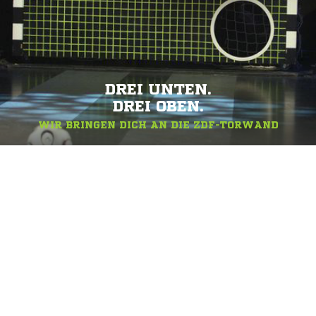
DREI UNTEN.
DREI OBEN.
WIR BRINGEN DICH AN DIE ZDF-TORWAND