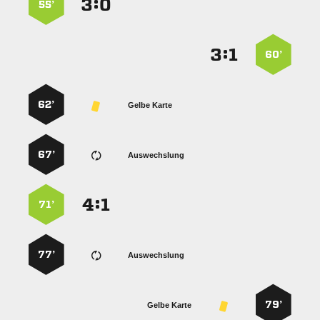
:


55’
:


60’
62’
Gelbe Karte
67’
Auswechslung
:


71’
77’
Auswechslung
79’
Gelbe Karte