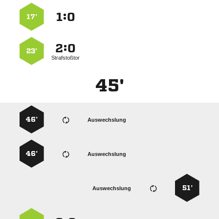
:


17’
:


23’
Strafstoßtor
45'
46’
Auswechslung
46’
Auswechslung
51’
Auswechslung