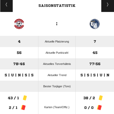
SAISONSTATISTIK
:
4
7
Aktuelle Platzierung
56
45
Aktuelle Punktzahl
78:46
77:56
Aktuelles Torverhältnis
S | U | N | S | S
S | S | S | U | N
Aktueller Trend
Bester Torjäger (Tore)
43 / 1
38 / 2
Karten (Team/Offiz.)
2 / 1
0 / 0