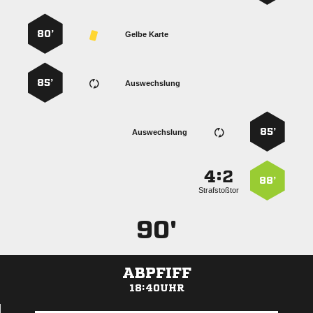
80’
Gelbe Karte
85’
Auswechslung
85’
Auswechslung
:


88’
Strafstoßtor
90'
ABPFIFF
18:40UHR
ANZEIGE