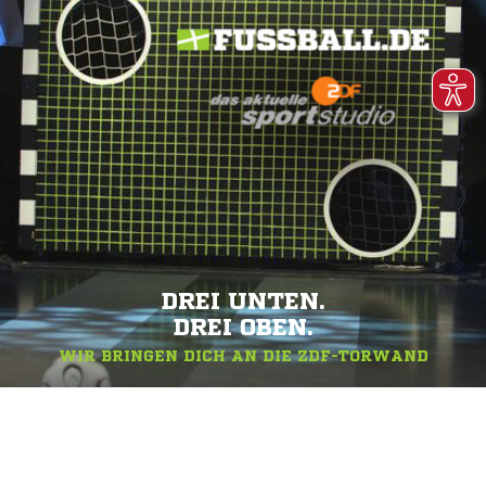
DREI UNTEN.
DREI OBEN.
WIR BRINGEN DICH AN DIE ZDF-TORWAND