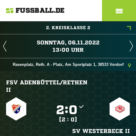
FUSSBALL.DE
2. KREISKLASSE 2
 
 
Rasenplatz, Reth. A - Platz, Am Sportplatz 1, 38533 Vordorf
FSV ADENBÜTTEL/​RETHEN
II

:

[2 : 0]
SV WESTERBECK II