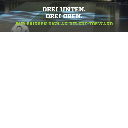
DREI UNTEN.
DREI OBEN.
WIR BRINGEN DICH AN DIE ZDF-TORWAND