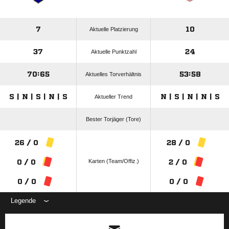
7
10
Aktuelle Platzierung
37
24
Aktuelle Punktzahl
70:65
53:58
Aktuelles Torverhältnis
S | N | S | N | S
N | S | N | N | S
Aktueller Trend
Bester Torjäger (Tore)
26 / 0
28 / 0
Karten (Team/Offiz.)
0 / 0
2 / 0
0 / 0
0 / 0
Legende
ANZEIGE