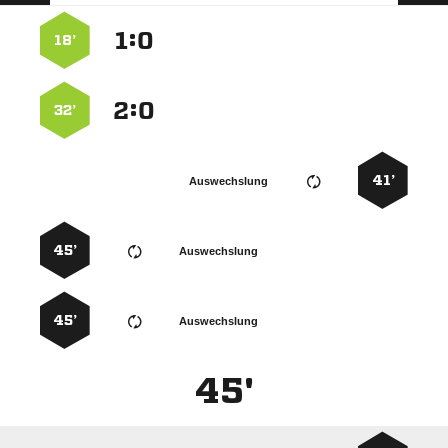
:


18’
:


32’
41’
Auswechslung
45’
Auswechslung
45’
Auswechslung
45'