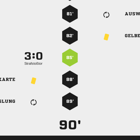
81’
AUSW
82’
GELB
:


85’
Strafstoßtor
KARTE
88’
SLUNG
89’
90'