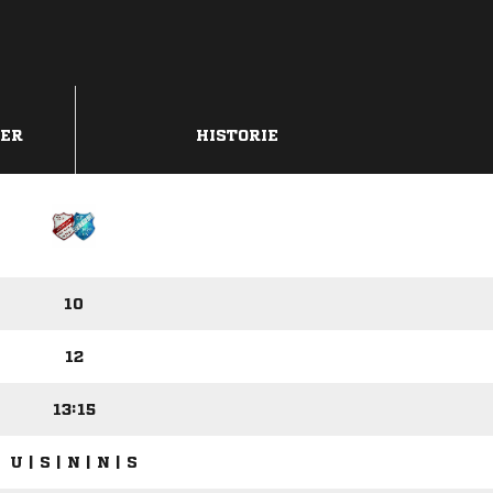
DER
HISTORIE
10
12
13:15
U | S | N | N | S