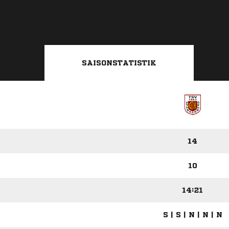
SAISONSTATISTIK
14
10
14:21
S | S | N | N | N