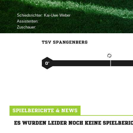
Schiedsrichter:
 
Assistenten:
Zuschauer:
TSV SPANGENBERG
0’
SPIELBERICHTE & NEWS
ES WURDEN LEIDER NOCH KEINE SPIELBERI