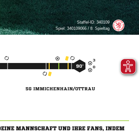
Staffel-ID:
340109
Spiel:
340109066 / 8. Spieltag

90’

SG IMMICHENHAIN/OTTRAU
 DEINE MANNSCHAFT UND IHRE FANS, INDEM