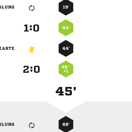
SLUNG
19’
:


44’
KARTE
44’
:


45 ’
+1
45'
SLUNG
69’