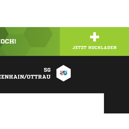
+
HOCH!
JETZT HOCHLADEN
SG
HENHAIN/OTTRAU