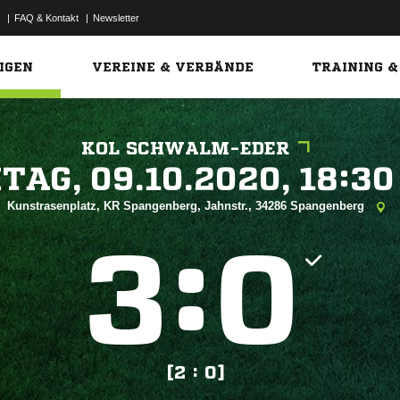
|
FAQ & Kontakt
|
Newsletter
Link
IGEN
VEREINE & VERBÄNDE
TRAINING &
KOL SCHWALM-EDER
 


Kunstrasenplatz, KR Spangenberg, Jahnstr., 34286 Spangenberg
:


[2 : 0]