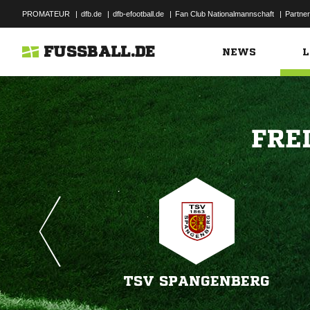
PROMATEUR
|
dfb.de
|
dfb-efootball.de
|
Fan Club Nationalmannschaft
|
Partner
FUSSBALL.DE
NEWS
L

TSV SPANGENBERG