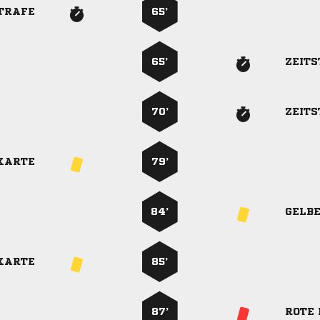
TRAFE
65’
65’
ZEIT
70’
ZEIT
KARTE
79’
84’
GELB
KARTE
85’
87’
ROTE