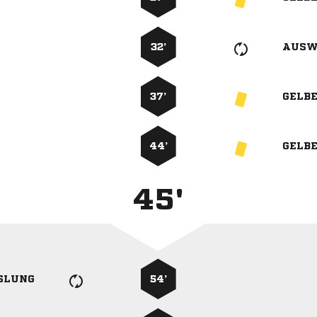
32’
AUSW
37’
GELB
44’
GELB
45'
SLUNG
54’