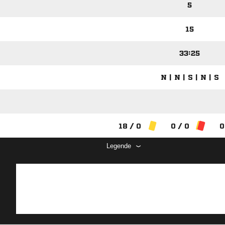
5
15
33:25
N | N | S | N | S
18 / 0
0 / 0
0
Legende