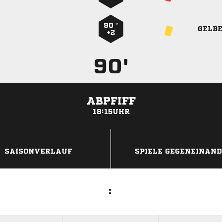
90 ’
GELB
+2
90'
ABPFIFF
18:15UHR
ANZEIGE
SAISONVERLAUF
SPIELE GEGENEINAN
: