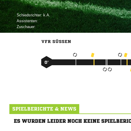
Schiedsrichter:

Assistenten:
Zuschauer:
VFR SÜSSEN
0’
SPIELBERICHTE & NEWS
ES WURDEN LEIDER NOCH KEINE SPIELBERI