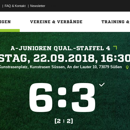
|
FAQ & Kontakt
|
Newsletter
Link
IGEN
VEREINE & VERBÄNDE
TRAINING &
A-JUNIOREN QUAL.-STAFFEL 4
 


Kunstrasenplatz, Kunstrasen Süssen, An der Lauter 10, 73079 Süßen
:


[2 : 2]