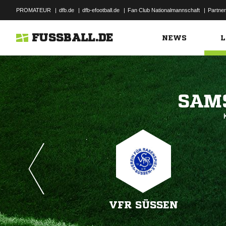
PROMATEUR
|
dfb.de
|
dfb-efootball.de
|
Fan Club Nationalmannschaft
|
Partner
FUSSBALL.DE
NEWS
L

VFR SÜSSEN