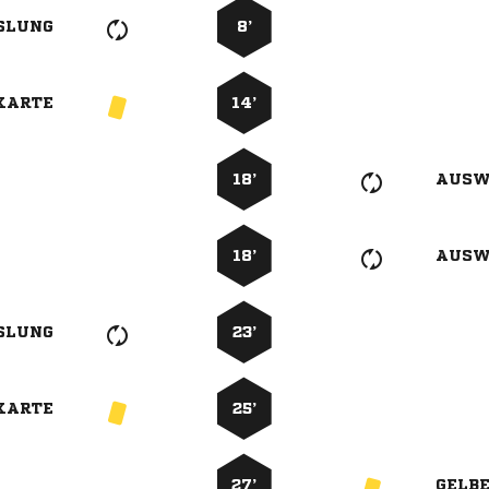
SLUNG
8’
KARTE
14’
18’
AUSW
18’
AUSW
SLUNG
23’
KARTE
25’
27’
GELB