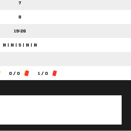
7
8
19:26
N | N | S | N | N
0 / 0
1 / 0