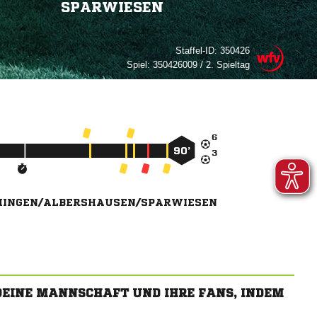
SPARWIESEN
Staffel-ID:
350426
Spiel:
350426009 / 2. Spieltag

90’

HINGEN/ALBERSHAUSEN/SPARWIESEN
 DEINE MANNSCHAFT UND IHRE FANS, INDEM