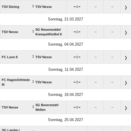
:

:

TSV Düring
TSV Nesse
–
–
Sonntag, 21.03.2027
SG Neuenwalde/​
:

:

TSV Nesse
–
–
Krempel/​Holßel II
Sonntag, 04.04.2027
:

:

FC Lune II
TSV Nesse
–
–
Sonntag, 11.04.2027
FC Hagen/​Uthlede
:

:

TSV Nesse
–
–
III
Sonntag, 18.04.2027
SG Beverstedt/​
:

:

TSV Nesse
–
–
Wellen
Sonntag, 25.04.2027
SG Landw./​