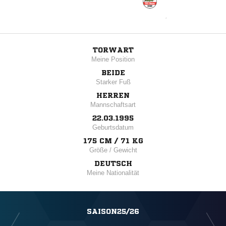
TORWART
Meine Position
BEIDE
Starker Fuß
HERREN
Mannschaftsart
22.03.1995
Geburtsdatum
175 CM / 71 KG
Größe / Gewicht
DEUTSCH
Meine Nationalität
SAISON25/26