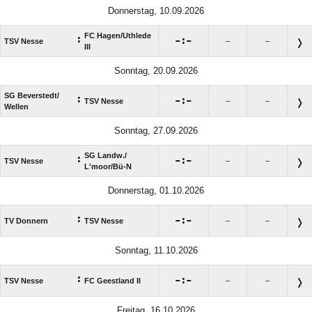
Donnerstag, 10.09.2026
FC Hagen/​Uthlede
:

:

TSV Nesse
–
–
III
Sonntag, 20.09.2026
SG Beverstedt/​
:

:

TSV Nesse
–
–
Wellen
Sonntag, 27.09.2026
SG Landw./​
:

:

TSV Nesse
–
–
L'moor/​Bü-N
Donnerstag, 01.10.2026
:

:

TV Donnern
TSV Nesse
–
–
Sonntag, 11.10.2026
:

:

TSV Nesse
FC Geestland II
–
–
Freitag, 16.10.2026