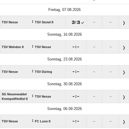
Freitag, 07.08.2026
:

:

TSV Nesse
TSV Stotel II
–
–
Sonntag, 16.08.2026
:

:

TSV Wehden II
TSV Nesse
–
–
Sonntag, 23.08.2026
:

:

TSV Nesse
TSV Düring
–
–
Sonntag, 30.08.2026
SG Neuenwalde/​
:

:

TSV Nesse
–
–
Krempel/​Holßel II
Sonntag, 06.09.2026
:

:

TSV Nesse
FC Lune II
–
–