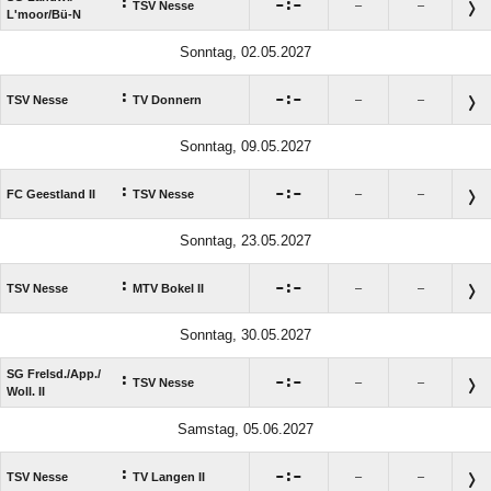
:

:

TSV Nesse
–
–
L'moor/​Bü-N
Sonntag, 02.05.2027
:

:

TSV Nesse
TV Donnern
–
–
Sonntag, 09.05.2027
:

:

FC Geestland II
TSV Nesse
–
–
Sonntag, 23.05.2027
:

:

TSV Nesse
MTV Bokel II
–
–
Sonntag, 30.05.2027
SG Frelsd./​App./​
:

:

TSV Nesse
–
–
Woll. II
Samstag, 05.06.2027
:

:

TSV Nesse
TV Langen II
–
–