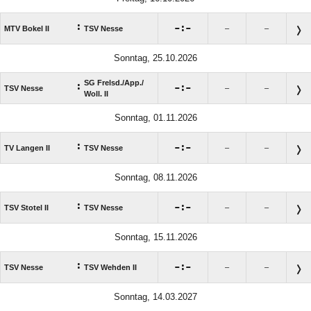
:

:

MTV Bokel II
TSV Nesse
–
–
Sonntag, 25.10.2026
SG Frelsd./​App./​
:

:

TSV Nesse
–
–
Woll. II
Sonntag, 01.11.2026
:

:

TV Langen II
TSV Nesse
–
–
Sonntag, 08.11.2026
:

:

TSV Stotel II
TSV Nesse
–
–
Sonntag, 15.11.2026
:

:

TSV Nesse
TSV Wehden II
–
–
Sonntag, 14.03.2027