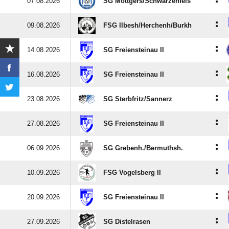
:
07.08.2026
SG Mottgers/​Schwarzenfels
:
09.08.2026
FSG Ilbesh/​Herchenh/​Burkh
:
14.08.2026
SG Freiensteinau II
:
16.08.2026
SG Freiensteinau II
:
23.08.2026
SG Sterbfritz/​Sannerz
:
27.08.2026
SG Freiensteinau II
:
06.09.2026
SG Grebenh./​Bermuthsh.
:
10.09.2026
FSG Vogelsberg II
:
20.09.2026
SG Freiensteinau II
:
27.09.2026
SG Distelrasen