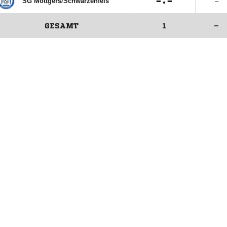

:

SG Mottgers/​Schwarzenfels
–
GESAMT
1
–
ANZEIGE
ANZEIGE