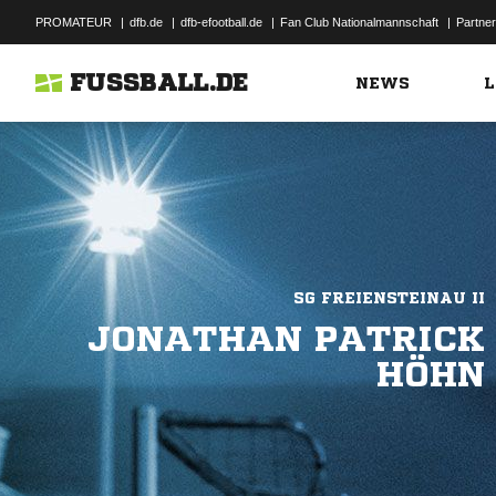
PROMATEUR
|
dfb.de
|
dfb-efootball.de
|
Fan Club Nationalmannschaft
|
Partner
FUSSBALL.DE
NEWS
L
SG FREIENSTEINAU II
JONATHAN PATRICK
HÖHN