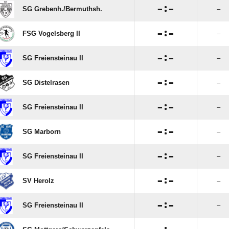

:

SG Grebenh./​Bermuthsh.
–

:

FSG Vogelsberg II
–

:

SG Freiensteinau II
–

:

SG Distelrasen
–

:

SG Freiensteinau II
–

:

SG Marborn
–

:

SG Freiensteinau II
–

:

SV Herolz
–

:

SG Freiensteinau II
–