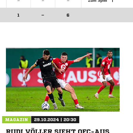
–
–
–
Zum Spiel
1
–
6
MAGAZIN
29.10.2024 | 20:30
RUDI VÖLLER SIEHT OFC-AUS