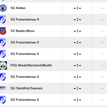

:

SG Hutten
–

:

SG Freiensteinau II
–

:

SV Nieder-Moos
–

:

SG Freiensteinau II
–

:

SG Freiensteinau II
–

:

FSG Ilbesh/​Herchenh/​Burkh
–

:

SG Freiensteinau II
–

:

SG Sterbfritz/​Sannerz
–

:

SG Freiensteinau II
–