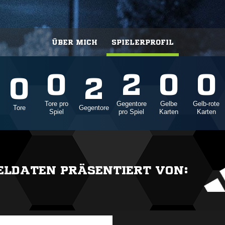
ÜBER MICH
SPIELERPROFIL
0
2
0
0
0
2
Tore pro
Gegentore
Gelbe
Gelb-rote
Tore
Gegentore
Spiel
pro Spiel
Karten
Karten
IELDATEN PRÄSENTIERT VON: