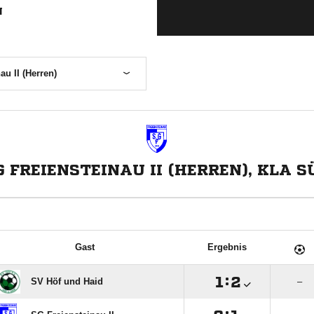
N
au II (Herren)
G FREIENSTEINAU II (HERREN), KLA S
Gast
Ergebnis

:

SV Höf und Haid
–