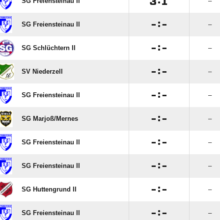

:

SG Freiensteinau II
–

:

SG Freiensteinau II
–

:

SG Schlüchtern II
–

:

SV Niederzell
–

:

SG Freiensteinau II
–

:

SG Marjoß/​Mernes
–

:

SG Freiensteinau II
–

:

SG Freiensteinau II
–

:

SG Huttengrund II
–

:

SG Freiensteinau II
–