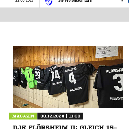
:
22.05.2027
SG Freiensteinau II
MAGAZIN
08.12.2024 | 11:30
DJK FLÖRSHEIM II: GLEICH 15-