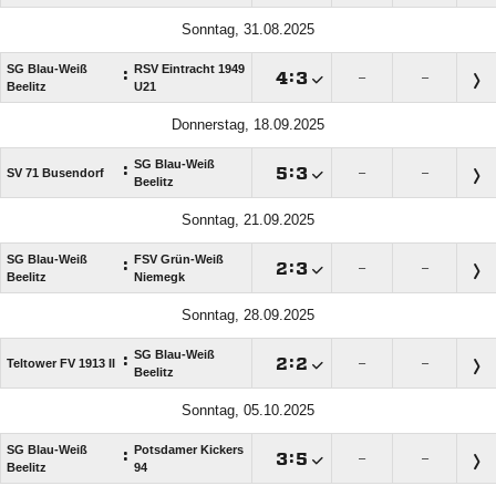
Sonntag, 31.08.2025
SG Blau-Weiß
RSV Eintracht 1949
:

:

–
–
Beelitz
U21
Donnerstag, 18.09.2025
SG Blau-Weiß
:

:

SV 71 Busendorf
–
–
Beelitz
Sonntag, 21.09.2025
SG Blau-Weiß
FSV Grün-Weiß
:

:

–
–
Beelitz
Niemegk
Sonntag, 28.09.2025
SG Blau-Weiß
:

:

Teltower FV 1913 II
–
–
Beelitz
Sonntag, 05.10.2025
SG Blau-Weiß
Potsdamer Kickers
:

:

–
–
Beelitz
94