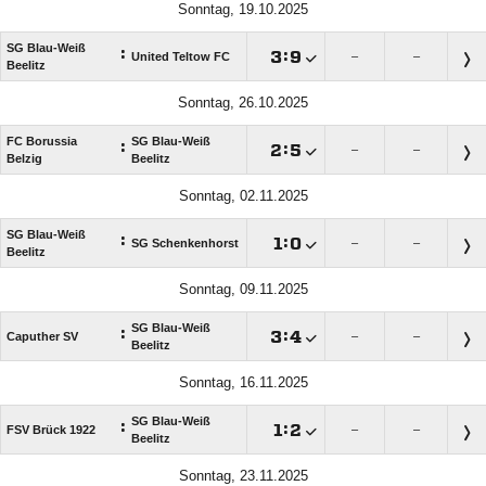
Sonntag, 19.10.2025
SG Blau-Weiß
:

:

United Teltow FC
–
–
Beelitz
Sonntag, 26.10.2025
FC Borussia
SG Blau-Weiß
:

:

–
–
Belzig
Beelitz
Sonntag, 02.11.2025
SG Blau-Weiß
:

:

SG Schenkenhorst
–
–
Beelitz
Sonntag, 09.11.2025
SG Blau-Weiß
:

:

Caputher SV
–
–
Beelitz
Sonntag, 16.11.2025
SG Blau-Weiß
:

:

FSV Brück 1922
–
–
Beelitz
Sonntag, 23.11.2025