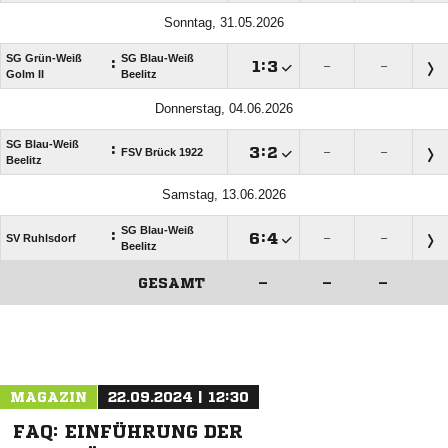
Sonntag, 31.05.2026
SG Grün-Weiß
SG Blau-Weiß
:

:

–
–
Golm II
Beelitz
Donnerstag, 04.06.2026
SG Blau-Weiß
:

:

FSV Brück 1922
–
–
Beelitz
Samstag, 13.06.2026
SG Blau-Weiß
:

:

SV Ruhlsdorf
–
–
Beelitz
GESAMT
–
–
–
ANZEIGE
MAGAZIN
22.09.2024 | 12:30
FAQ: EINFÜHRUNG DER