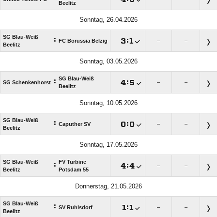
Beelitz
Sonntag, 26.04.2026
SG Blau-Weiß
:

:

FC Borussia Belzig
–
–
Beelitz
Sonntag, 03.05.2026
SG Blau-Weiß
:

:

SG Schenkenhorst
–
–
Beelitz
Sonntag, 10.05.2026
SG Blau-Weiß
:

:

Caputher SV
–
–
Beelitz
Sonntag, 17.05.2026
SG Blau-Weiß
FV Turbine
:

:

–
–
Beelitz
Potsdam 55
Donnerstag, 21.05.2026
SG Blau-Weiß
:

:

SV Ruhlsdorf
–
–
Beelitz