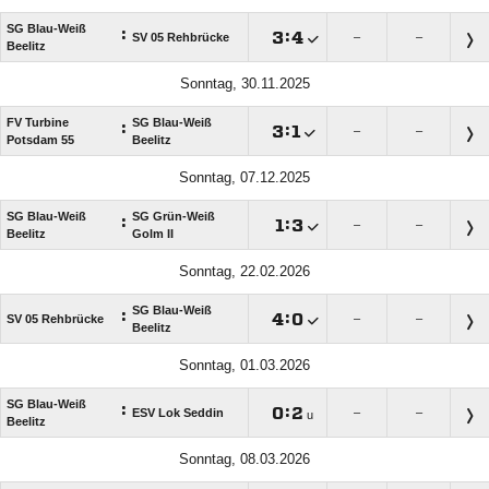
SG Blau-Weiß
:

:

SV 05 Rehbrücke
–
–
Beelitz
Sonntag, 30.11.2025
FV Turbine
SG Blau-Weiß
:

:

–
–
Potsdam 55
Beelitz
Sonntag, 07.12.2025
SG Blau-Weiß
SG Grün-Weiß
:

:

–
–
Beelitz
Golm II
Sonntag, 22.02.2026
SG Blau-Weiß
:

:

SV 05 Rehbrücke
–
–
Beelitz
Sonntag, 01.03.2026
SG Blau-Weiß
:

:

ESV Lok Seddin
–
–
u
Beelitz
Sonntag, 08.03.2026