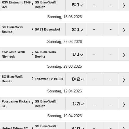
RSV Eintracht 1949
SG Blau-Weiß
:

:

–
–
U21
Beelitz
Sonntag, 15.03.2026
SG Blau-Weiß
:

:

SV 71 Busendorf
–
–
Beelitz
Sonntag, 22.03.2026
FSV Grün-Weiß
SG Blau-Weiß
:

:

–
–
Niemegk
Beelitz
Sonntag, 29.03.2026
SG Blau-Weiß
:

:

Teltower FV 1913 II
–
–
Beelitz
Sonntag, 12.04.2026
Potsdamer Kickers
SG Blau-Weiß
:

:

–
–
94
Beelitz
Sonntag, 19.04.2026
SG Blau-Weiß
:

:

United Teltow FC
–
–