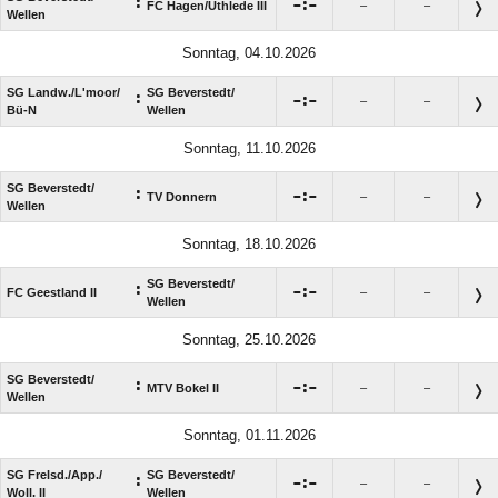
:

:

FC Hagen/​Uthlede III
–
–
Wellen
Sonntag, 04.10.2026
SG Landw./​L'moor/​
SG Beverstedt/​
:

:

–
–
Bü-N
Wellen
Sonntag, 11.10.2026
SG Beverstedt/​
:

:

TV Donnern
–
–
Wellen
Sonntag, 18.10.2026
SG Beverstedt/​
:

:

FC Geestland II
–
–
Wellen
Sonntag, 25.10.2026
SG Beverstedt/​
:

:

MTV Bokel II
–
–
Wellen
Sonntag, 01.11.2026
SG Frelsd./​App./​
SG Beverstedt/​
:

:

–
–
Woll. II
Wellen