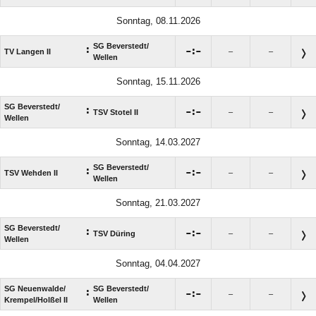
Sonntag, 08.11.2026
SG Beverstedt/​
:

:

TV Langen II
–
–
Wellen
Sonntag, 15.11.2026
SG Beverstedt/​
:

:

TSV Stotel II
–
–
Wellen
Sonntag, 14.03.2027
SG Beverstedt/​
:

:

TSV Wehden II
–
–
Wellen
Sonntag, 21.03.2027
SG Beverstedt/​
:

:

TSV Düring
–
–
Wellen
Sonntag, 04.04.2027
SG Neuenwalde/​
SG Beverstedt/​
:

:

–
–
Krempel/​Holßel II
Wellen