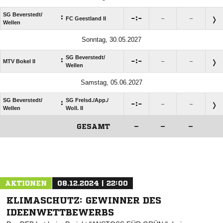
SG Beverstedt/​
:

:

FC Geestland II
–
–
Wellen
Sonntag, 30.05.2027
SG Beverstedt/​
:

:

MTV Bokel II
–
–
Wellen
Samstag, 05.06.2027
SG Beverstedt/​
SG Frelsd./​App./​
:

:

–
–
Wellen
Woll. II
GESAMT
–
–
–
ANZEIGE
AKTIONEN
08.12.2024 | 22:00
KLIMASCHUTZ: GEWINNER DES
IDEENWETTBEWERBS