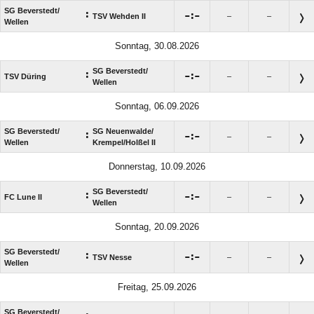
SG Beverstedt/​
:

:

TSV Wehden II
–
–
Wellen
Sonntag, 30.08.2026
SG Beverstedt/​
:

:

TSV Düring
–
–
Wellen
Sonntag, 06.09.2026
SG Beverstedt/​
SG Neuenwalde/​
:

:

–
–
Wellen
Krempel/​Holßel II
Donnerstag, 10.09.2026
SG Beverstedt/​
:

:

FC Lune II
–
–
Wellen
Sonntag, 20.09.2026
SG Beverstedt/​
:

:

TSV Nesse
–
–
Wellen
Freitag, 25.09.2026
SG Beverstedt/​