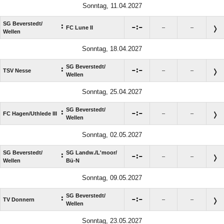
Sonntag, 11.04.2027
SG Beverstedt/​
:

:

FC Lune II
–
–
Wellen
Sonntag, 18.04.2027
SG Beverstedt/​
:

:

TSV Nesse
–
–
Wellen
Sonntag, 25.04.2027
SG Beverstedt/​
:

:

FC Hagen/​Uthlede III
–
–
Wellen
Sonntag, 02.05.2027
SG Beverstedt/​
SG Landw./​L'moor/​
:

:

–
–
Wellen
Bü-N
Sonntag, 09.05.2027
SG Beverstedt/​
:

:

TV Donnern
–
–
Wellen
Sonntag, 23.05.2027