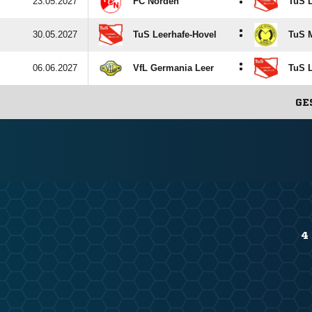
:
23.05.2027
FC Norden
TuS L
:
30.05.2027
TuS Leerhafe-Hovel
TuS 
:
06.06.2027
VfL Germania Leer
TuS L
GE
4