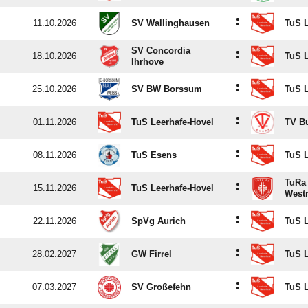
:
11.10.2026
SV Wallinghausen
TuS L
SV Concordia
:
18.10.2026
TuS L
Ihrhove
:
25.10.2026
SV BW Borssum
TuS L
:
01.11.2026
TuS Leerhafe-Hovel
TV B
:
08.11.2026
TuS Esens
TuS L
TuRa
:
15.11.2026
TuS Leerhafe-Hovel
West
:
22.11.2026
SpVg Aurich
TuS L
:
28.02.2027
GW Firrel
TuS L
:
07.03.2027
SV Großefehn
TuS L