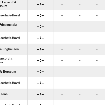
 Larrelt/​FA

:

–
–
–
lsum

:

eerhafe-Hovel
–
–
–
riesenstolz

:

–
–
–
e

:

eerhafe-Hovel
–
–
–

:

allinghausen
–
–
–
oncordia

:

–
–
–
ve

:

W Borssum
–
–
–

:

eerhafe-Hovel
–
–
–

:

Esens
–
–
–