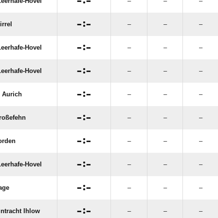

:

eerhafe-Hovel
–
–
–

:

rrel
–
–
–

:

eerhafe-Hovel
–
–
–

:

eerhafe-Hovel
–
–
–

:

 Aurich
–
–
–

:

roßefehn
–
–
–

:

orden
–
–
–

:

eerhafe-Hovel
–
–
–

:

age
–
–
–

:

ntracht Ihlow
–
–
–