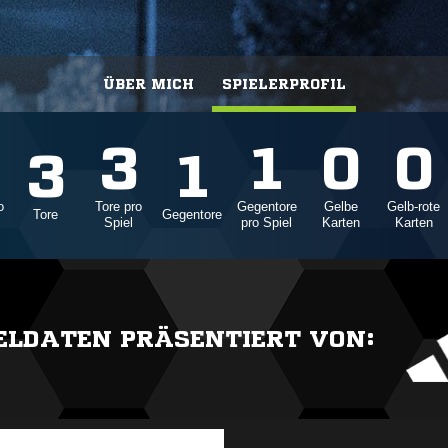
ÜBER MICH
SPIELERPROFIL
3
1
0
0
3
1
o
Tore pro
Gegentore
Gelbe
Gelb-rote
Tore
Gegentore
Spiel
pro Spiel
Karten
Karten
IELDATEN PRÄSENTIERT VON: