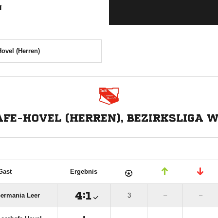
N
ovel (Herren)
FE-HOVEL (HERREN), BEZIRKSLIGA 
Gast
Ergebnis

:

Germania Leer
3
–
–