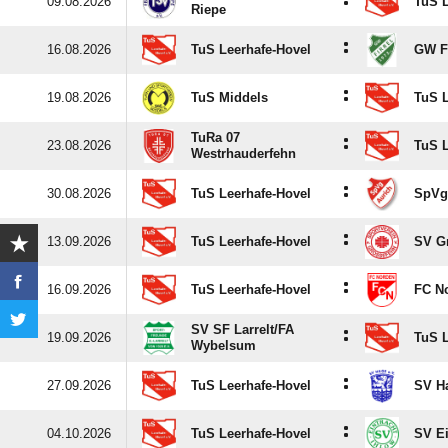
:
09.08.2026
TuS L
Riepe
:
16.08.2026
TuS Leerhafe-Hovel
GW Fi
:
19.08.2026
TuS Middels
TuS L
TuRa 07
:
23.08.2026
TuS L
Westrhauderfehn
:
30.08.2026
TuS Leerhafe-Hovel
SpVg
:
13.09.2026
TuS Leerhafe-Hovel
SV G
:
16.09.2026
TuS Leerhafe-Hovel
FC N
SV SF Larrelt/​FA
:
19.09.2026
TuS L
Wybelsum
:
27.09.2026
TuS Leerhafe-Hovel
SV H
:
04.10.2026
TuS Leerhafe-Hovel
SV Ei