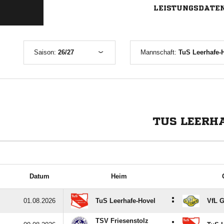
LEISTUNGSDATE
Saison:
26/27
Mannschaft:
TuS Leerhafe-H
TUS LEERHA
Datum
Heim
:
01.08.2026
TuS Leerhafe-Hovel
VfL 
TSV Friesenstolz