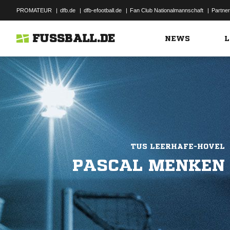
PROMATEUR
|
dfb.de
|
dfb-efootball.de
|
Fan Club Nationalmannschaft
|
Partner
FUSSBALL.DE
NEWS
L
TUS LEERHAFE-HOVEL
PASCAL MENKEN