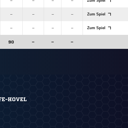
–
–
–
–
Zum Spiel
–
–
–
–
Zum Spiel
–
–
–
–
Zum Spiel
90
–
–
–
FE-HOVEL