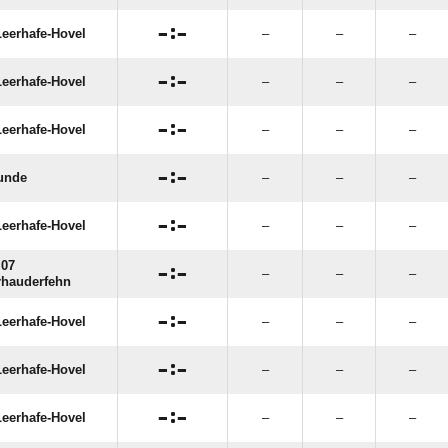

:

eerhafe-Hovel
–
–
–

:

eerhafe-Hovel
–
–
–

:

eerhafe-Hovel
–
–
–

:

unde
–
–
–

:

eerhafe-Hovel
–
–
–
 07

:

–
–
–
rhauderfehn

:

eerhafe-Hovel
–
–
–

:

eerhafe-Hovel
–
–
–

:

eerhafe-Hovel
–
–
–