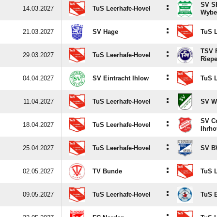
SV SF
:
14.03.2027
TuS Leerhafe-Hovel
Wybe
:
21.03.2027
SV Hage
TuS L
TSV F
:
29.03.2027
TuS Leerhafe-Hovel
Riep
:
04.04.2027
SV Eintracht Ihlow
TuS L
:
11.04.2027
TuS Leerhafe-Hovel
SV W
SV C
:
18.04.2027
TuS Leerhafe-Hovel
Ihrho
:
25.04.2027
TuS Leerhafe-Hovel
SV B
:
02.05.2027
TV Bunde
TuS L
:
09.05.2027
TuS Leerhafe-Hovel
TuS 