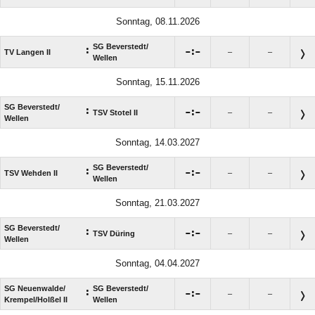
Sonntag, 08.11.2026
SG Beverstedt/​
:

:

TV Langen II
–
–
Wellen
Sonntag, 15.11.2026
SG Beverstedt/​
:

:

TSV Stotel II
–
–
Wellen
Sonntag, 14.03.2027
SG Beverstedt/​
:

:

TSV Wehden II
–
–
Wellen
Sonntag, 21.03.2027
SG Beverstedt/​
:

:

TSV Düring
–
–
Wellen
Sonntag, 04.04.2027
SG Neuenwalde/​
SG Beverstedt/​
:

:

–
–
Krempel/​Holßel II
Wellen