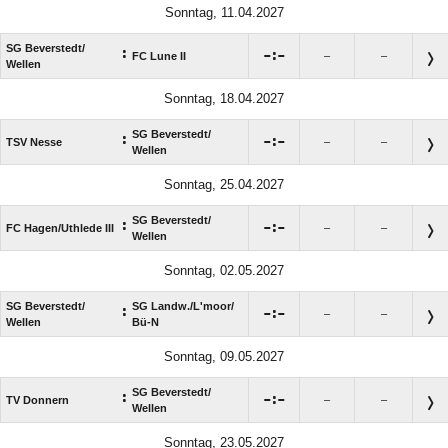
Sonntag, 11.04.2027
SG Beverstedt/​
:

:

FC Lune II
–
–
Wellen
Sonntag, 18.04.2027
SG Beverstedt/​
:

:

TSV Nesse
–
–
Wellen
Sonntag, 25.04.2027
SG Beverstedt/​
:

:

FC Hagen/​Uthlede III
–
–
Wellen
Sonntag, 02.05.2027
SG Beverstedt/​
SG Landw./​L'moor/​
:

:

–
–
Wellen
Bü-N
Sonntag, 09.05.2027
SG Beverstedt/​
:

:

TV Donnern
–
–
Wellen
Sonntag, 23.05.2027