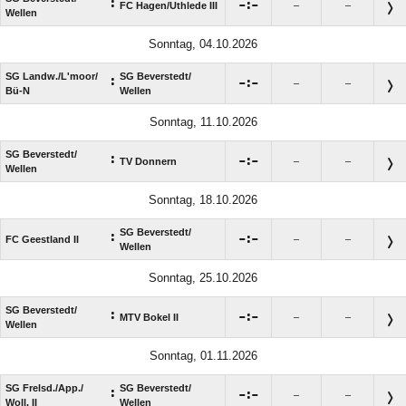
:

:

FC Hagen/​Uthlede III
–
–
Wellen
Sonntag, 04.10.2026
SG Landw./​L'moor/​
SG Beverstedt/​
:

:

–
–
Bü-N
Wellen
Sonntag, 11.10.2026
SG Beverstedt/​
:

:

TV Donnern
–
–
Wellen
Sonntag, 18.10.2026
SG Beverstedt/​
:

:

FC Geestland II
–
–
Wellen
Sonntag, 25.10.2026
SG Beverstedt/​
:

:

MTV Bokel II
–
–
Wellen
Sonntag, 01.11.2026
SG Frelsd./​App./​
SG Beverstedt/​
:

:

–
–
Woll. II
Wellen