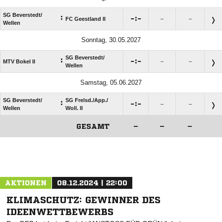
SG Beverstedt/​
:

:

FC Geestland II
–
–
Wellen
Sonntag, 30.05.2027
SG Beverstedt/​
:

:

MTV Bokel II
–
–
Wellen
Samstag, 05.06.2027
SG Beverstedt/​
SG Frelsd./​App./​
:

:

–
–
Wellen
Woll. II
GESAMT
–
–
–
ANZEIGE
AKTIONEN
08.12.2024 | 22:00
KLIMASCHUTZ: GEWINNER DES
IDEENWETTBEWERBS