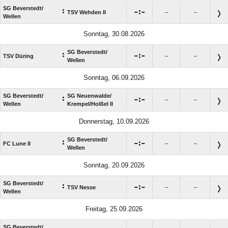
SG Beverstedt/​
:

:

TSV Wehden II
–
–
Wellen
Sonntag, 30.08.2026
SG Beverstedt/​
:

:

TSV Düring
–
–
Wellen
Sonntag, 06.09.2026
SG Beverstedt/​
SG Neuenwalde/​
:

:

–
–
Wellen
Krempel/​Holßel II
Donnerstag, 10.09.2026
SG Beverstedt/​
:

:

FC Lune II
–
–
Wellen
Sonntag, 20.09.2026
SG Beverstedt/​
:

:

TSV Nesse
–
–
Wellen
Freitag, 25.09.2026
SG Beverstedt/​