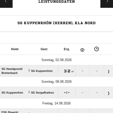
LEISTUNGSDATEN
SG KUPPENRHÖN (HERREN), KLA NORD
Heim
Gast
Erg.
Sonntag, 02.08.2026
SG Haselgrund/​
:

:

SG Kuppenrhön
–
–
Breitenbach
Sonntag, 09.08.2026
:

:

SG Kuppenrhön
SG Sorga/​Kathus
–
–
Freitag, 14.08.2026
FSG Braach/​