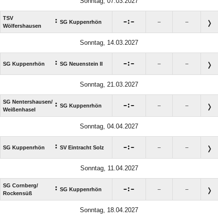
Sonntag, 07.03.2027
TSV
:

:

SG Kuppenrhön
–
–
Wölfershausen
Sonntag, 14.03.2027
:

:

SG Kuppenrhön
SG Neuenstein II
–
–
Sonntag, 21.03.2027
SG Nentershausen/​
:

:

SG Kuppenrhön
–
–
Weißenhasel
Sonntag, 04.04.2027
:

:

SG Kuppenrhön
SV Eintracht Solz
–
–
Sonntag, 11.04.2027
SG Cornberg/​
:

:

SG Kuppenrhön
–
–
Rockensüß
Sonntag, 18.04.2027