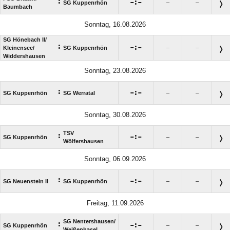
:

:

SG Kuppenrhön
–
–
Baumbach
Sonntag, 16.08.2026
SG Hönebach II/​
:

:

Kleinensee/​
SG Kuppenrhön
–
–
Widdershausen
Sonntag, 23.08.2026
:

:

SG Kuppenrhön
SG Werratal
–
–
Sonntag, 30.08.2026
TSV
:

:

SG Kuppenrhön
–
–
Wölfershausen
Sonntag, 06.09.2026
:

:

SG Neuenstein II
SG Kuppenrhön
–
–
Freitag, 11.09.2026
SG Nentershausen/​
:

:

SG Kuppenrhön
–
–
Weißenhasel