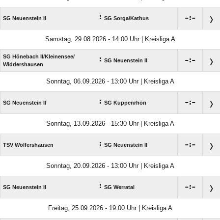
:

:

SG Neuenstein II
SG Sorga/​Kathus
Samstag, 29.08.2026 - 14:00 Uhr | Kreisliga A
SG Hönebach II/​Kleinensee/​
:

:

SG Neuenstein II
Widdershausen
Sonntag, 06.09.2026 - 13:00 Uhr | Kreisliga A
:

:

SG Neuenstein II
SG Kuppenrhön
Sonntag, 13.09.2026 - 15:30 Uhr | Kreisliga A
:

:

TSV Wölfershausen
SG Neuenstein II
Sonntag, 20.09.2026 - 13:00 Uhr | Kreisliga A
:

:

SG Neuenstein II
SG Werratal
Freitag, 25.09.2026 - 19:00 Uhr | Kreisliga A