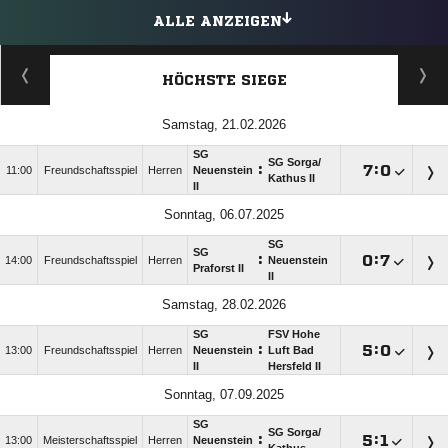
ALLE ANZEIGEN
HÖCHSTE SIEGE
Samstag, 21.02.2026
SG
SG Sorga/​
:

:

11:00
Freundschaftsspiel
Herren
Neuenstein
Kathus II
II
Sonntag, 06.07.2025
SG
SG
:

:

14:00
Freundschaftsspiel
Herren
Neuenstein
Praforst II
II
Samstag, 28.02.2026
SG
FSV Hohe
:

:

13:00
Freundschaftsspiel
Herren
Neuenstein
Luft Bad
II
Hersfeld II
Sonntag, 07.09.2025
SG
SG Sorga/​
:

:

13:00
Meisterschaftsspiel
Herren
Neuenstein