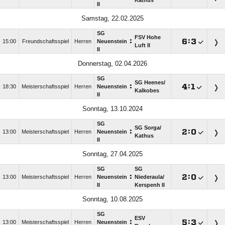
Kathus
II
Samstag, 22.02.2025
SG
FSV Hohe
:

:

15:00
Freundschaftsspiel
Herren
Neuenstein
Luft II
II
Donnerstag, 02.04.2026
SG
SG Heenes/​
:

:

18:30
Meisterschaftsspiel
Herren
Neuenstein
Kalkobes
II
Sonntag, 13.10.2024
SG
SG Sorga/​
:

:

13:00
Meisterschaftsspiel
Herren
Neuenstein
Kathus
II
Sonntag, 27.04.2025
SG
SG
:

:

13:00
Meisterschaftsspiel
Herren
Neuenstein
Niederaula/​
II
Kerspenh II
Sonntag, 10.08.2025
SG
ESV
:

:

13:00
Meisterschaftsspiel
Herren
Neuenstein