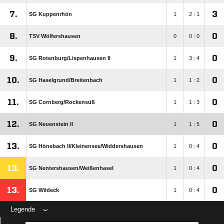
7.
3
SG Kuppenrhön
1
2 : 1
8.
0
TSV Wölfershausen
0
0 : 0
9.
0
SG Rotenburg/​Lispenhausen II
1
3 : 4
10.
0
SG Haselgrund/​Breitenbach
1
1 : 2
11.
0
SG Cornberg/​Rockensüß
1
1 : 3
12.
0
SG Neuenstein II
1
1 : 5
13.
0
SG Hönebach II/​Kleinensee/​Widdershausen
1
0 : 4
13.
0
SG Nentershausen/​Weißenhasel
1
0 : 4
13.
0
SG Wildeck
1
0 : 4
Legende