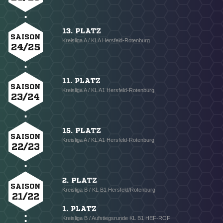
13. PLATZ
SAISON
Kreisliga A / KLA Hersfeld-Rotenburg
24/25
11. PLATZ
SAISON
Kreisliga A / KL A1 Hersfeld-Rotenburg
23/24
15. PLATZ
SAISON
Kreisliga A / KL A1 Hersfeld-Rotenburg
22/23
2. PLATZ
SAISON
Kreisliga B / KL B1 Hersfeld/Rotenburg
21/22
1. PLATZ
Kreisliga B / Aufstiegsrunde KL B1 HEF-ROF