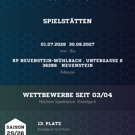
SPIELSTÄTTEN
01.07.2026 ​ 30.06.2027
Von - Bis
RP NEUENSTEIN-MÜHLBACH , UNTERGASSE 6
36286 NEUENSTEIN
Adresse
WETTBEWERBE SEIT 03/04
Höchste Spielklasse: Kreisliga A
13. PLATZ
SAISON
Kreisliga A / KLA Nord
25/26