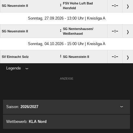
FSV Hohe Luft Bad
:

:

SG Neuenstein II
Hersfeld
Sonntag, 27.09.2026 - 13:00 Uhr | Kreisliga A
SG Nentershausen/​
:

:

SG Neuenstein II
Weißenhasel
Sonntag, 04.10.2026 - 15:00 Uhr | Kreisliga A
:

:

SV Eintracht Solz
SG Neuenstein II
Legende
ANZEIGE
Saison:
2026/2027
Wettbewerb:
KLA Nord