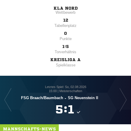
KLA NORD
Wettbewerb
12
Tabellenplatz
0
Punkte
1:5
Torverhältnis
KREISLIGA A
Spielklasse
Letztes Spiel: So, 02.08.2026
15:00 | Meisterschaften
FSG Braach/​Baumbach
-
SG Neuenstein II

:

MANNSCHAFTS-NEWS