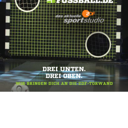
DREI UNTEN.
DREI OBEN.
WIR BRINGEN DICH AN DIE ZDF-TORWAND