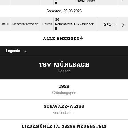
Ronshausen
II
Samstag, 30.08.2025
SG
:

:

18:00
Meisterschaftsspiel
Herren
Neuenstein
SG Wildeck
II
ALLE ANZEIGEN
Legende
TSV MÜHLBACH
Hessen
1925
Gründungsjahr
SCHWARZ-WEISS
Vereinsfarben
LIEDEMÜHLE 1A, 36286 NEUENSTEIN