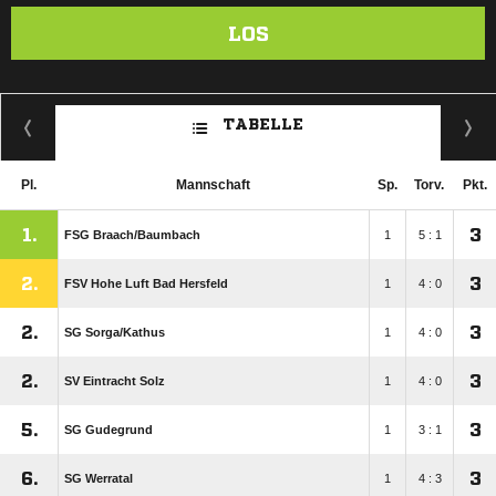
LOS
TABELLE
Pl.
Mannschaft
Sp.
Torv.
Pkt.
1.
3
FSG Braach/​Baumbach
1
5 : 1
2.
3
FSV Hohe Luft Bad Hersfeld
1
4 : 0
2.
3
SG Sorga/​Kathus
1
4 : 0
2.
3
SV Eintracht Solz
1
4 : 0
5.
3
SG Gudegrund
1
3 : 1
6.
3
SG Werratal
1
4 : 3