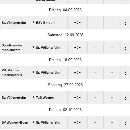
Freitag, 04.09.2026
:

:

St. Völlenerfehn
BSV Bingum
–
–
Samstag, 12.09.2026
Sportfreunde
:

:

St. Völlenerfehn
–
–
Möhlenwarf
Freitag, 18.09.2026
VfL Viktoria
:

:

St. Völlenerfehn
–
–
Flachsmeer II
Sonntag, 27.09.2026
:

:

St. Völlenerfehn
TuS Weener
–
–
Freitag, 02.10.2026
:

:

SV Wymeer-Boen
St. Völlenerfehn
–
–