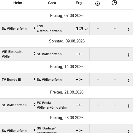
Heim
Gast
Erg.
Freitag, 07.08.2026
TSV
:

:

St. Völlenerfehn
–
–
Ostrhauderfehn
Sonntag, 09.08.2026
VfR Eintracht
:

:

St. Völlenerfehn
–
–
Völlen
Freitag, 14.08.2026
:

:

TV Bunde III
St. Völlenerfehn
–
–
Freitag, 21.08.2026
FC Frisia
:

:

St. Völlenerfehn
–
–
Völlenerkönigsfehn
Freitag, 28.08.2026
SG Burlage/​
:

:

St. Völlenerfehn
–
–
Klostermoor