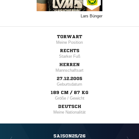
Lars Bünger
TORWART
Meine Position
RECHTS
Starker Fuß
HERREN
Mannschaftsart
27.12.2005
Geburtsdatum
189 CM / 87 KG
Größe / Gewicht
DEUTSCH
Meine Nationalität
SAISON25/26