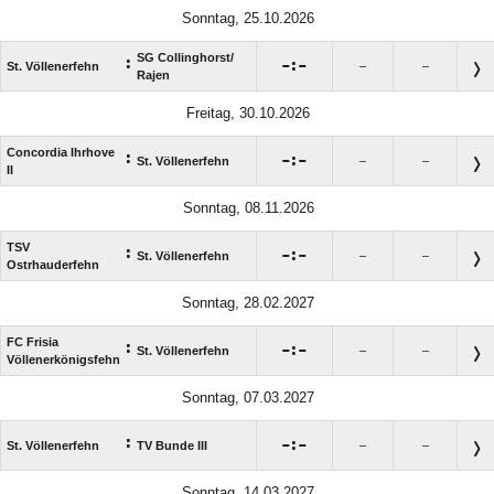
Sonntag, 25.10.2026
SG Collinghorst/​
:

:

St. Völlenerfehn
–
–
Rajen
Freitag, 30.10.2026
Concordia Ihrhove
:

:

St. Völlenerfehn
–
–
II
Sonntag, 08.11.2026
TSV
:

:

St. Völlenerfehn
–
–
Ostrhauderfehn
Sonntag, 28.02.2027
FC Frisia
:

:

St. Völlenerfehn
–
–
Völlenerkönigsfehn
Sonntag, 07.03.2027
:

:

St. Völlenerfehn
TV Bunde III
–
–
Sonntag, 14.03.2027