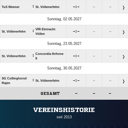
:

:

TuS Weener
St. Völlenerfehn
–
–
Sonntag, 02.05.2027
VfR Eintracht
:

:

St. Völlenerfehn
–
–
Völlen
Sonntag, 23.05.2027
Concordia Ihrhove
:

:

St. Völlenerfehn
–
–
II
Sonntag, 30.05.2027
SG Collinghorst/​
:

:

St. Völlenerfehn
–
–
Rajen
GESAMT
–
–
–
ANZEIGE
VEREINSHISTORIE
seit 2013