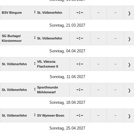
:

:

BSV Bingum
St. Völlenerfehn
–
–
Sonntag, 21.03.2027
SG Burlage/​
:

:

St. Völlenerfehn
–
–
Klostermoor
Sonntag, 04.04.2027
VfL Viktoria
:

:

St. Völlenerfehn
–
–
Flachsmeer II
Sonntag, 11.04.2027
Sportfreunde
:

:

St. Völlenerfehn
–
–
Möhlenwarf
Sonntag, 18.04.2027
:

:

St. Völlenerfehn
SV Wymeer-Boen
–
–
Sonntag, 25.04.2027