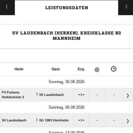
LEISTUNGSDATEN
SV LAUDENBACH (HERREN), KREISKLASSE B3
MANNHEIM
Heim
Gast
Erg.
Sonntag, 30.08.2026
FV Fortuna
:

:

SV Laudenbach
–
–
Heddesheim 3
Sonntag, 06.09.2026
:

:

SV Laudenbach
SG 1983 Viernheim
–
–
Sonntag, 13.09.2026