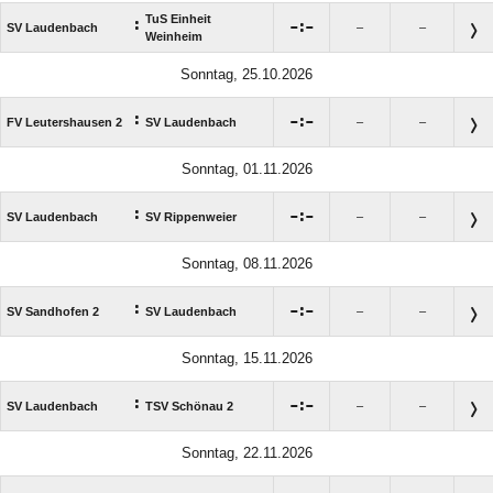
TuS Einheit
:

:

SV Laudenbach
–
–
Weinheim
Sonntag, 25.10.2026
:

:

FV Leutershausen 2
SV Laudenbach
–
–
Sonntag, 01.11.2026
:

:

SV Laudenbach
SV Rippenweier
–
–
Sonntag, 08.11.2026
:

:

SV Sandhofen 2
SV Laudenbach
–
–
Sonntag, 15.11.2026
:

:

SV Laudenbach
TSV Schönau 2
–
–
Sonntag, 22.11.2026