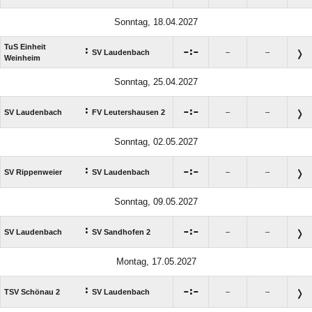
Sonntag, 18.04.2027
TuS Einheit
:

:

SV Laudenbach
–
–
Weinheim
Sonntag, 25.04.2027
:

:

SV Laudenbach
FV Leutershausen 2
–
–
Sonntag, 02.05.2027
:

:

SV Rippenweier
SV Laudenbach
–
–
Sonntag, 09.05.2027
:

:

SV Laudenbach
SV Sandhofen 2
–
–
Montag, 17.05.2027
:

:

TSV Schönau 2
SV Laudenbach
–
–