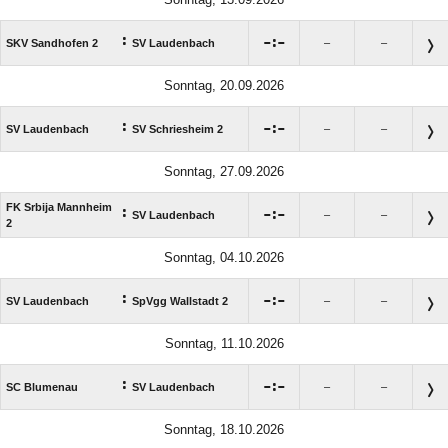
:

:

SKV Sandhofen 2
SV Laudenbach
–
–
Sonntag, 20.09.2026
:

:

SV Laudenbach
SV Schriesheim 2
–
–
Sonntag, 27.09.2026
FK Srbija Mannheim
:

:

SV Laudenbach
–
–
2
Sonntag, 04.10.2026
:

:

SV Laudenbach
SpVgg Wallstadt 2
–
–
Sonntag, 11.10.2026
:

:

SC Blumenau
SV Laudenbach
–
–
Sonntag, 18.10.2026