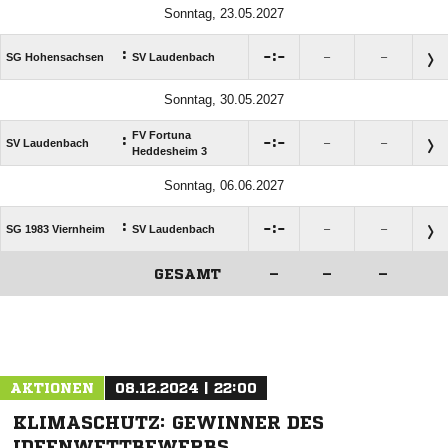
Sonntag, 23.05.2027
:

:

SG Hohensachsen
SV Laudenbach
–
–
Sonntag, 30.05.2027
FV Fortuna
:

:

SV Laudenbach
–
–
Heddesheim 3
Sonntag, 06.06.2027
:

:

SG 1983 Viernheim
SV Laudenbach
–
–
GESAMT
–
–
–
ANZEIGE
AKTIONEN
08.12.2024 | 22:00
KLIMASCHUTZ: GEWINNER DES
IDEENWETTBEWERBS