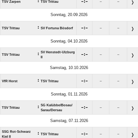
:

:

TSV Zarpen
TSV Trittau
–
–
Sonntag, 20.09.2026
:

:

TSV Trittau
SV Fortuna Bösdorf
–
–
Sonntag, 04.10.2026
SV Henstedt-Ulzburg
:

:

TSV Trittau
–
–
II
Samstag, 10.10.2026
:

:

VfR Horst
TSV Trittau
–
–
Sonntag, 01.11.2026
SG Kalübbe/​Bosau/​
:

:

TSV Trittau
–
–
Sarau/​Dersau
Samstag, 07.11.2026
SSG Rot-Schwarz
:

:

TSV Trittau
–
–
Kiel II