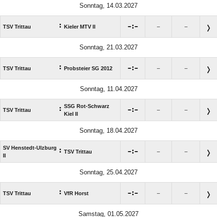
Sonntag, 14.03.2027
:

:

TSV Trittau
Kieler MTV II
–
–
Sonntag, 21.03.2027
:

:

TSV Trittau
Probsteier SG 2012
–
–
Sonntag, 11.04.2027
SSG Rot-Schwarz
:

:

TSV Trittau
–
–
Kiel II
Sonntag, 18.04.2027
SV Henstedt-Ulzburg
:

:

TSV Trittau
–
–
II
Sonntag, 25.04.2027
:

:

TSV Trittau
VfR Horst
–
–
Samstag, 01.05.2027