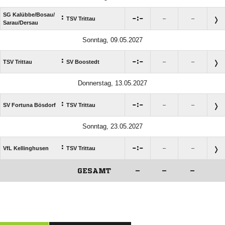
SG Kalübbe/​Bosau/​
:

:

TSV Trittau
–
–
Sarau/​Dersau
Sonntag, 09.05.2027
:

:

TSV Trittau
SV Boostedt
–
–
Donnerstag, 13.05.2027
:

:

SV Fortuna Bösdorf
TSV Trittau
–
–
Sonntag, 23.05.2027
:

:

VfL Kellinghusen
TSV Trittau
–
–
GESAMT
–
–
–
ANZEIGE