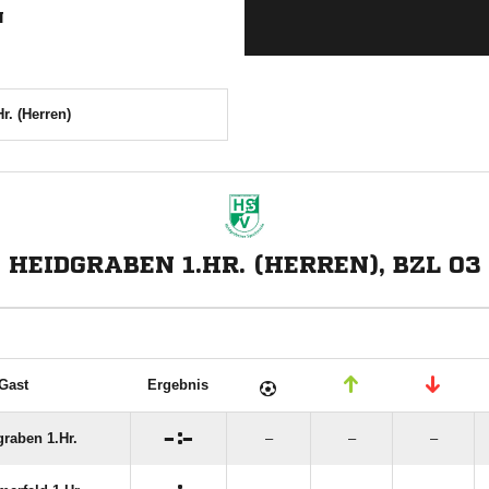
N
r. (Herren)
HEIDGRABEN 1.HR. (HERREN), BZL 03
Gast
Ergebnis

:

graben 1.Hr.
–
–
–