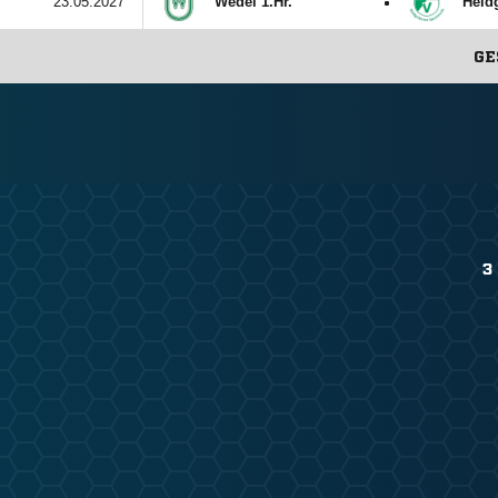
:
23.05.2027
Wedel 1.Hr.
Heid
G
3