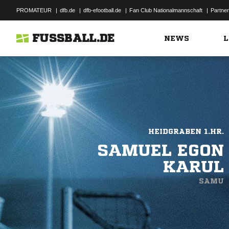
PROMATEUR
|
dfb.de
|
dfb-efootball.de
|
Fan Club Nationalmannschaft
|
Partner
FUSSBALL.DE
NEWS
L
HEIDGRABEN 1.HR.
SAMUEL EGON
KARUL
SAMU