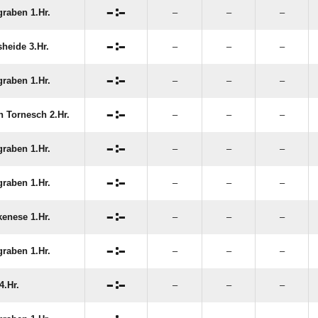

:

graben 1.Hr.
–
–
–

:

heide 3.Hr.
–
–
–

:

graben 1.Hr.
–
–
–

:

n Tornesch 2.Hr.
–
–
–

:

graben 1.Hr.
–
–
–

:

graben 1.Hr.
–
–
–

:

kenese 1.Hr.
–
–
–

:

graben 1.Hr.
–
–
–

:

4.Hr.
–
–
–