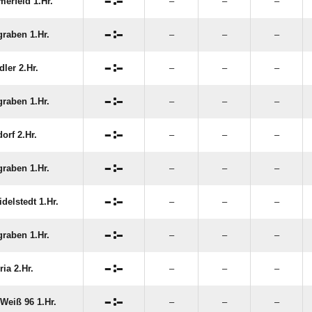

:

erfeld 1.Hr.
–
–
–

:

graben 1.Hr.
–
–
–

:

ler 2.Hr.
–
–
–

:

graben 1.Hr.
–
–
–

:

orf 2.Hr.
–
–
–

:

graben 1.Hr.
–
–
–

:

delstedt 1.Hr.
–
–
–

:

graben 1.Hr.
–
–
–

:

ria 2.Hr.
–
–
–

:

Weiß 96 1.Hr.
–
–
–