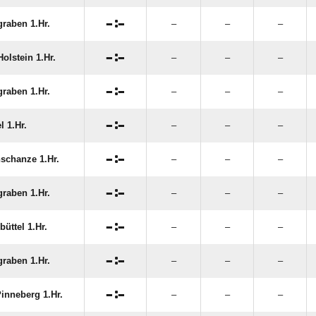

:

graben 1.Hr.
–
–
–

:

olstein 1.Hr.
–
–
–

:

graben 1.Hr.
–
–
–

:

 1.Hr.
–
–
–

:

nschanze 1.Hr.
–
–
–

:

graben 1.Hr.
–
–
–

:

üttel 1.Hr.
–
–
–

:

graben 1.Hr.
–
–
–

:

inneberg 1.Hr.
–
–
–