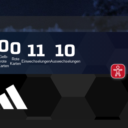
0
0
11
10
Gelb-
Rote
rote
Einwechselungen
Auswechselungen
Karten
arten