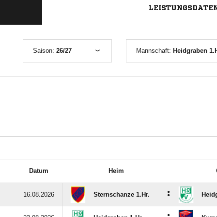
LEISTUNGSDATE
Saison:
26/27
Mannschaft:
Heidgraben 1.H
Datum
Heim
:
16.08.2026
Sternschanze 1.Hr.
Heid