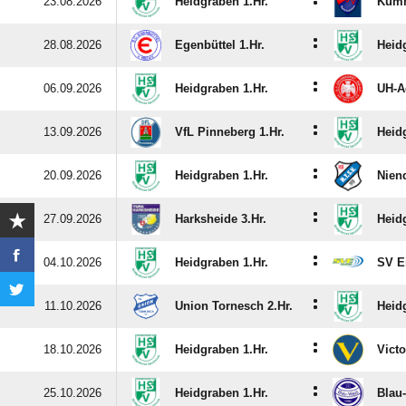
:
23.08.2026
Heidgraben 1.Hr.
Kumm
:
28.08.2026
Egenbüttel 1.Hr.
Heid
:
06.09.2026
Heidgraben 1.Hr.
UH-Ad
:
13.09.2026
VfL Pinneberg 1.Hr.
Heid
:
20.09.2026
Heidgraben 1.Hr.
Niend
:
27.09.2026
Harksheide 3.Hr.
Heid
:
04.10.2026
Heidgraben 1.Hr.
SV Ei
:
11.10.2026
Union Tornesch 2.Hr.
Heid
:
18.10.2026
Heidgraben 1.Hr.
Victo
:
25.10.2026
Heidgraben 1.Hr.
Blau-