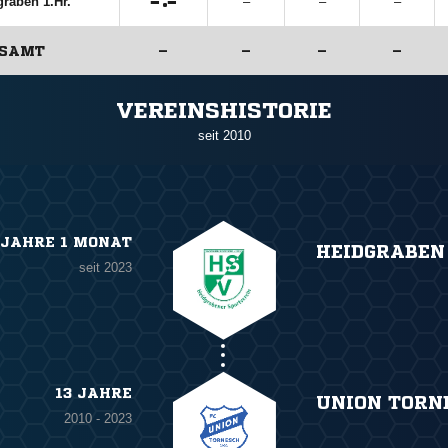

:

graben 1.Hr.
–
–
–
ESAMT
–
–
–
–
ANZEIGE
VEREINSHISTORIE
seit 2010
 JAHRE 1 MONAT
HEIDGRABEN
seit 2023
13 JAHRE
UNION TORN
2010 - 2023