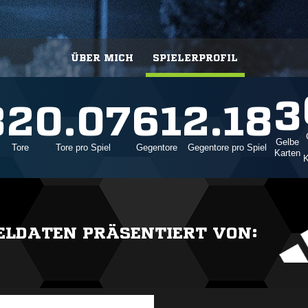
ÜBER MICH
SPIELERPROFIL
3
3
2
0.07
61
2.18
Gelbe
Tore
Tore pro Spiel
Gegentore
Gegentore pro Spiel
Karten
K
IELDATEN PRÄSENTIERT VON: