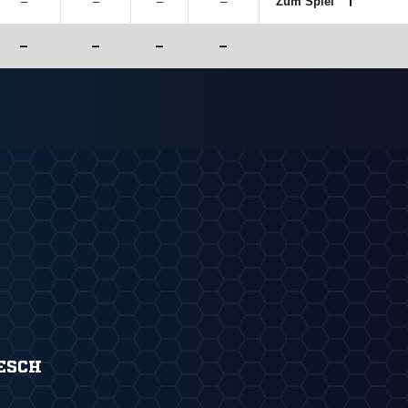
–
–
–
–
Zum Spiel
–
–
–
–
ESCH