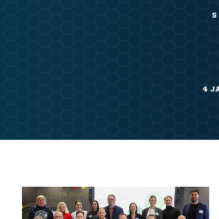
5
4 J