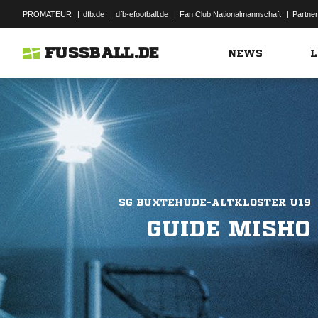
PROMATEUR
|
dfb.de
|
dfb-efootball.de
|
Fan Club Nationalmannschaft
|
Partner
FUSSBALL.DE
NEWS
L
SG BUXTEHUDE-ALTKLOSTER U19
GUIDE MISHO