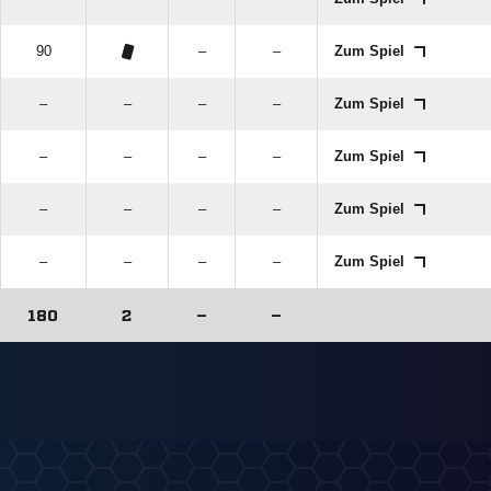
90
–
–
Zum Spiel
–
–
–
–
Zum Spiel
–
–
–
–
Zum Spiel
–
–
–
–
Zum Spiel
–
–
–
–
Zum Spiel
180
2
–
–