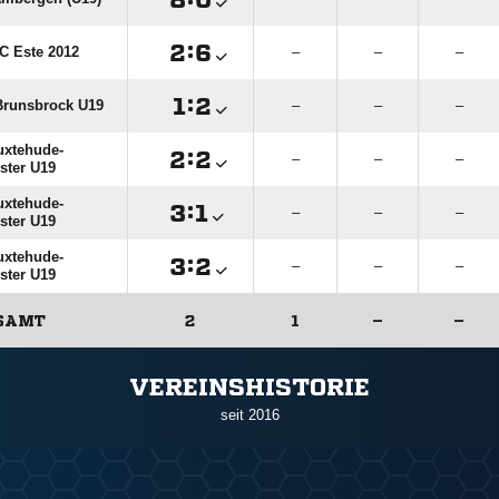

:

C Este 2012
–
–
–

:

runsbrock U19
–
–
–
xtehude-

:

–
–
–
oster U19
xtehude-

:

–
–
–
oster U19
xtehude-

:

–
–
–
oster U19
SAMT
2
1
–
–
ANZEIGE
VEREINSHISTORIE
seit 2016