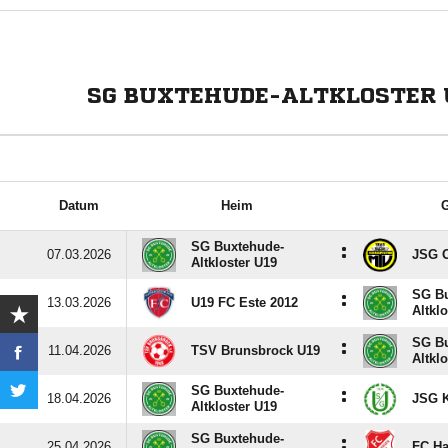
SG BUXTEHUDE-ALTKLOSTER U
Datum
Heim
G
SG Buxtehude-
:
07.03.2026
JSG O
Altkloster U19
SG Bu
:
13.03.2026
U19 FC Este 2012
Altkl
SG Bu
:
11.04.2026
TSV Brunsbrock U19
Altkl
SG Buxtehude-
:
18.04.2026
JSG 
Altkloster U19
SG Buxtehude-
:
25.04.2026
FC Ha