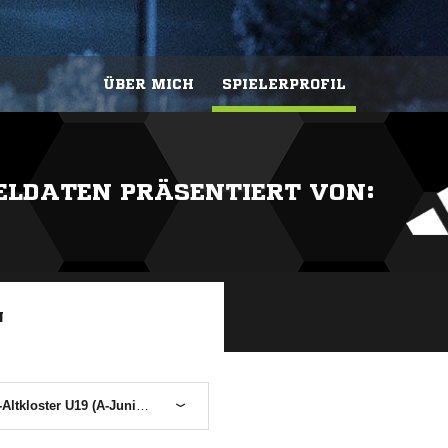
ÜBER MICH
SPIELERPROFIL
IELDATEN PRÄSENTIERT VON:
N
tkloster U19 (A-Junioren)