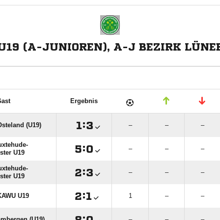
19 (A-JUNIOREN), A-J BEZIRK LÜNE
ast
Ergebnis

:

steland (U19)
–
–
–
xtehude-

:

–
–
–
oster U19
xtehude-

:

–
–
–
oster U19

:

KAWU U19
1
–
–

:

mbergen (U19)
–
–
–