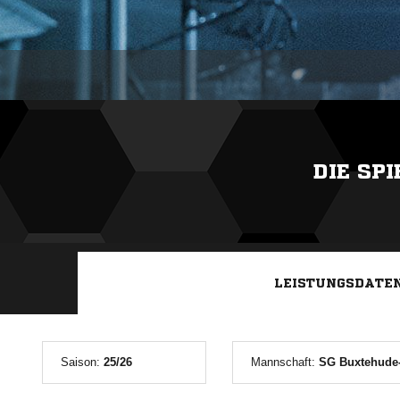
DIE SP
LEISTUNGSDATE
Saison:
25/26
Mannschaft:
SG Buxtehude-Al