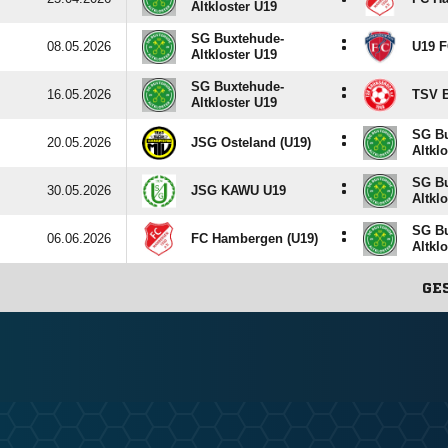
Altkloster U19
SG Buxtehude-
:
08.05.2026
U19 F
Altkloster U19
SG Buxtehude-
:
16.05.2026
TSV B
Altkloster U19
SG Bu
:
20.05.2026
JSG Osteland (U19)
Altkl
SG Bu
:
30.05.2026
JSG KAWU U19
Altkl
SG Bu
:
06.06.2026
FC Hambergen (U19)
Altkl
GE