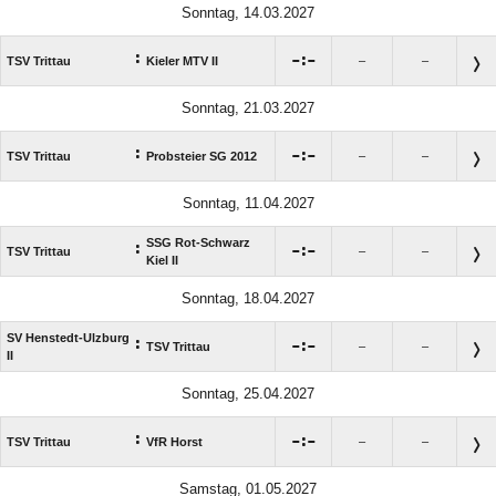
Sonntag, 14.03.2027
:

:

TSV Trittau
Kieler MTV II
–
–
Sonntag, 21.03.2027
:

:

TSV Trittau
Probsteier SG 2012
–
–
Sonntag, 11.04.2027
SSG Rot-Schwarz
:

:

TSV Trittau
–
–
Kiel II
Sonntag, 18.04.2027
SV Henstedt-Ulzburg
:

:

TSV Trittau
–
–
II
Sonntag, 25.04.2027
:

:

TSV Trittau
VfR Horst
–
–
Samstag, 01.05.2027