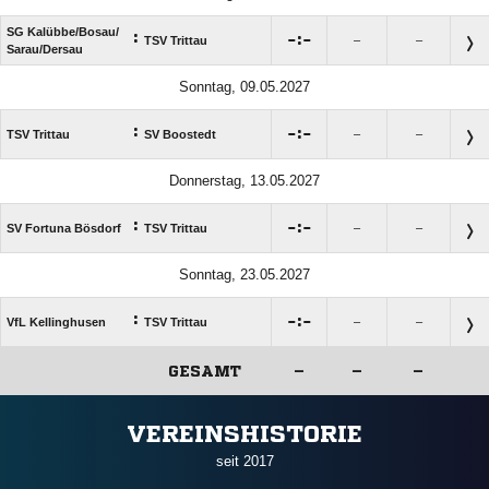
SG Kalübbe/​Bosau/​
:

:

TSV Trittau
–
–
Sarau/​Dersau
Sonntag, 09.05.2027
:

:

TSV Trittau
SV Boostedt
–
–
Donnerstag, 13.05.2027
:

:

SV Fortuna Bösdorf
TSV Trittau
–
–
Sonntag, 23.05.2027
:

:

VfL Kellinghusen
TSV Trittau
–
–
GESAMT
–
–
–
ANZEIGE
VEREINSHISTORIE
seit 2017