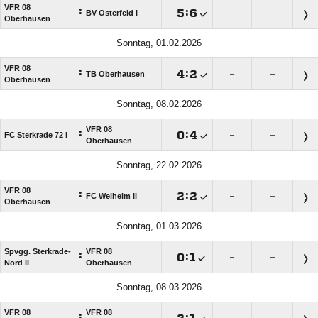
VFR 08
:

:

BV Osterfeld I
–
–
Oberhausen
Sonntag, 01.02.2026
VFR 08
:

:

TB Oberhausen
–
–
Oberhausen
Sonntag, 08.02.2026
VFR 08
:

:

FC Sterkrade 72 I
–
–
Oberhausen
Sonntag, 22.02.2026
VFR 08
:

:

FC Welheim II
–
–
Oberhausen
Sonntag, 01.03.2026
Spvgg. Sterkrade-
VFR 08
:

:

–
–
Nord II
Oberhausen
Sonntag, 08.03.2026
VFR 08
VFR 08
:

:

–
–