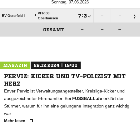
Sonntag, 07.06.2026
VFR 08
:

:

BV Osterfeld I
–
–
Oberhausen
GESAMT
–
–
–
ANZEIGE
MAGAZIN
28.12.2024 | 15:00
PERVIZ: KICKER UND TV-POLIZIST MIT
HERZ
Enver Perviz ist Verwaltungsangestellter, Kreisliga-Kicker und
ausgezeichneter Ehrenamtler. Bei
FUSSBALL.de
erklärt der
Stürmer, warum für ihn eine gelungene Integration ganz wichtig
war.
Mehr lesen