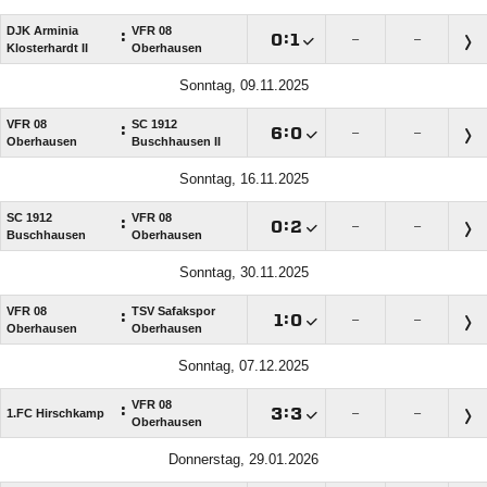
DJK Arminia
VFR 08
:

:

–
–
Klosterhardt II
Oberhausen
Sonntag, 09.11.2025
VFR 08
SC 1912
:

:

–
–
Oberhausen
Buschhausen II
Sonntag, 16.11.2025
SC 1912
VFR 08
:

:

–
–
Buschhausen
Oberhausen
Sonntag, 30.11.2025
VFR 08
TSV Safakspor
:

:

–
–
Oberhausen
Oberhausen
Sonntag, 07.12.2025
VFR 08
:

:

1.FC Hirschkamp
–
–
Oberhausen
Donnerstag, 29.01.2026