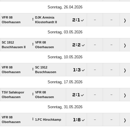
Sonntag, 26.04.2026
VFR 08
DJK Arminia
:

:

–
–
Oberhausen
Klosterhardt II
Sonntag, 03.05.2026
SC 1912
VFR 08
:

:

–
–
Buschhausen II
Oberhausen
Sonntag, 10.05.2026
VFR 08
SC 1912
:

:

–
–
Oberhausen
Buschhausen
Sonntag, 17.05.2026
TSV Safakspor
VFR 08
:

:

–
–
Oberhausen
Oberhausen
Sonntag, 31.05.2026
VFR 08
:

:

1.FC Hirschkamp
–
–
Oberhausen