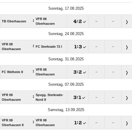
Sonntag, 17.08.2025
VFR 08
:

:

TB Oberhausen
–
–
Oberhausen
Sonntag, 24.08.2025
VFR 08
:

:

FC Sterkrade 72 I
–
–
Oberhausen
Sonntag, 31.08.2025
VFR 08
:

:

FC Welheim II
–
–
Oberhausen
Sonntag, 07.09.2025
VFR 08
Spvgg. Sterkrade-
:

:

–
–
Oberhausen
Nord II
Samstag, 13.09.2025
VFR 08
VFR 08
:

:

–
–
Oberhausen II
Oberhausen