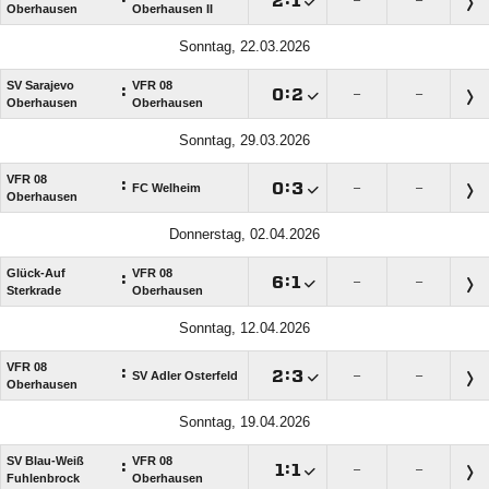
Oberhausen
Oberhausen II
Sonntag, 22.03.2026
SV Sarajevo
VFR 08
:

:

–
–
Oberhausen
Oberhausen
Sonntag, 29.03.2026
VFR 08
:

:

FC Welheim
–
–
Oberhausen
Donnerstag, 02.04.2026
Glück-Auf
VFR 08
:

:

–
–
Sterkrade
Oberhausen
Sonntag, 12.04.2026
VFR 08
:

:

SV Adler Osterfeld
–
–
Oberhausen
Sonntag, 19.04.2026
SV Blau-Weiß
VFR 08
:

:

–
–
Fuhlenbrock
Oberhausen