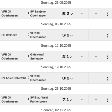
Sonntag, 28.09.2025
VFR 08
SV Sarajevo
:

:

–
–
Oberhausen
Oberhausen
Sonntag, 05.10.2025
VFR 08
:

:

FC Welheim
–
–
Oberhausen
Sonntag, 12.10.2025
VFR 08
Glück-Auf
:

:

–
–
Oberhausen
Sterkrade
Sonntag, 19.10.2025
VFR 08
:

:

SV Adler Osterfeld
–
–
Oberhausen
Sonntag, 26.10.2025
VFR 08
SV Blau-Weiß
:

:

–
–
Oberhausen
Fuhlenbrock
Sonntag, 02.11.2025