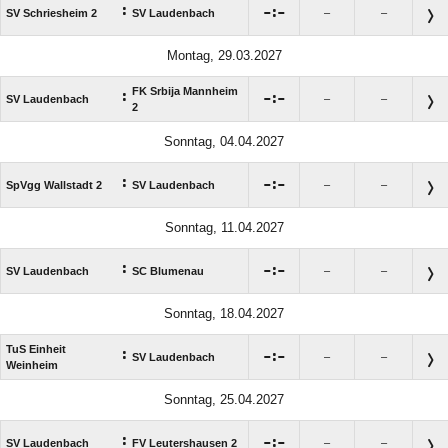
:

:

SV Schriesheim 2
SV Laudenbach
–
–
Montag, 29.03.2027
FK Srbija Mannheim
:

:

SV Laudenbach
–
–
2
Sonntag, 04.04.2027
:

:

SpVgg Wallstadt 2
SV Laudenbach
–
–
Sonntag, 11.04.2027
:

:

SV Laudenbach
SC Blumenau
–
–
Sonntag, 18.04.2027
TuS Einheit
:

:

SV Laudenbach
–
–
Weinheim
Sonntag, 25.04.2027
:

:

SV Laudenbach
FV Leutershausen 2
–
–