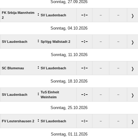
Sonntag, 27.09.2026
FK Srbija Mannheim
:

:

SV Laudenbach
–
–
2
Sonntag, 04.10.2026
:

:

SV Laudenbach
SpVgg Wallstadt 2
–
–
Sonntag, 11.10.2026
:

:

SC Blumenau
SV Laudenbach
–
–
Sonntag, 18.10.2026
TuS Einheit
:

:

SV Laudenbach
–
–
Weinheim
Sonntag, 25.10.2026
:

:

FV Leutershausen 2
SV Laudenbach
–
–
Sonntag, 01.11.2026